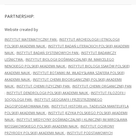
PARTNERSHIP:
Website created by
INSTYTUT MATEMATYCZNY PAN
;
INSTYTUT ARCHEOLOGII I ETNOLOGII
POLSKIEJ AKADEMII NAUK
;
INSTYTUT BADAŃ LITERACKICH POLSKIEJ AKADEMII
NAUK
;
INSTYTUT BADAŃ SYSTEMOWYCH PAN
;
INSTYTUT BADAWCZY
LEŚNICTWA
;
INSTYTUT BIOLOGII DOŚWIADCZALNEJ IM. MARCELEGO
NENCKIEGO POLSKIEJ AKADEMII NAUK
;
INSTYTUT BIOLOGII SSAKÓW POLSKIEJ
AKADEMII NAUK
;
INSTYTUT BOTANIKI IM. WŁADYSŁAWA SZAFERA POLSKIEJ
AKADEMII NAUK
;
INSTYTUT CHEMII BIOORGANICZNEJ POLSKIEJ AKADEMII
NAUK
;
INSTYTUT CHEMII FIZYCZNEJ PAN
;
INSTYTUT CHEMII ORGANICZNEJ PAN
;
INSTYTUT DENDROLOGII POLSKIEJ AKADEMII NAUK
;
INSTYTUT FILOZOFII I
SOCJOLOGII PAN
;
INSTYTUT GEOGRAFII I PRZESTRZENNEGO
ZAGOSPODAROWANIA PAN
;
INSTYTUT HISTORII im. TADEUSZA MANTEUFFLA
POLSKIEJ AKADEMII NAUK
;
INSTYTUT JĘZYKA POLSKIEGO POLSKIEJ AKADEMII
NAUK
;
INSTYTUT MEDYCYNY DOŚWIADCZALNEJ I KLINICZNEJ IM.MIROSŁAWA
MOSSAKOWSKIEGO POLSKIEJ AKADEMII NAUK
;
INSTYTUT OCHRONY
PRZYRODY POLSKIEJ AKADEMII NAUK
;
INSTYTUT PODSTAWOWYCH