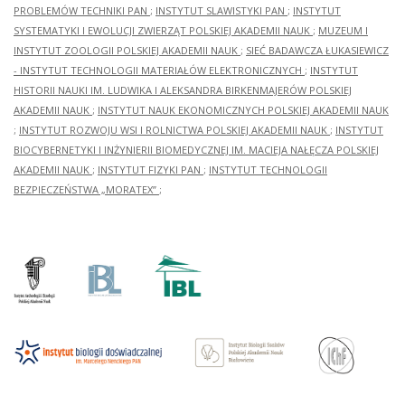
PROBLEMÓW TECHNIKI PAN
;
INSTYTUT SLAWISTYKI PAN
;
INSTYTUT
SYSTEMATYKI I EWOLUCJI ZWIERZĄT POLSKIEJ AKADEMII NAUK
;
MUZEUM I
INSTYTUT ZOOLOGII POLSKIEJ AKADEMII NAUK
;
SIEĆ BADAWCZA ŁUKASIEWICZ
- INSTYTUT TECHNOLOGII MATERIAŁÓW ELEKTRONICZNYCH
;
INSTYTUT
HISTORII NAUKI IM. LUDWIKA I ALEKSANDRA BIRKENMAJERÓW POLSKIEJ
AKADEMII NAUK
;
INSTYTUT NAUK EKONOMICZNYCH POLSKIEJ AKADEMII NAUK
;
INSTYTUT ROZWOJU WSI I ROLNICTWA POLSKIEJ AKADEMII NAUK
;
INSTYTUT
BIOCYBERNETYKI I INŻYNIERII BIOMEDYCZNEJ IM. MACIEJA NAŁĘCZA POLSKIEJ
AKADEMII NAUK
;
INSTYTUT FIZYKI PAN
;
INSTYTUT TECHNOLOGII
BEZPIECZEŃSTWA „MORATEX”
;