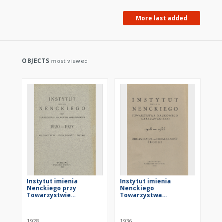
More last added
OBJECTS
most viewed
Instytut imienia
Instytut imienia
Nenckiego przy
Nenckiego
Towarzystwie
Towarzystwa
Naukowem
Naukowego
Warszawskiem 1920-
Warszawskiego 1928-
1927 : organizacja -
1935 : organizacja -
1928
1936