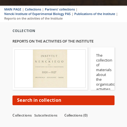
MAIN PAGE
|
Collections
|
Partners' collections
|
Nencki Institute of Experimental Biology PAS
|
Publications of the Institute
|
Reports on the activities of the Institute
COLLECTION
REPORTS ON THE ACTIVITIES OF THE INSTITUTE
The
collection
of
materials
about
the
organisation,
activities,
and
financial
Search in collection
resources
of the
Nencki
Collections
Collections (0)
Subcollections
Institute
at the