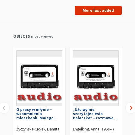
the life
of rural
More last added
residents
– they
include
reflections
on the
OBJECTS
most viewed
lives of
saints,
the
Last
Judgement,
the
relationship
between
language
and
faith,
the
difference
between
O pracy w młynie –
„Użo wy nie
„N
Eastern
wspomnienia
szczytajeciesia
Po
Orthodoxy
mieszkanki Małego
Palaczka” – rozmowa o
o j
and
Możejkowa (Białoruś)
powstawaniu
kat
Catholicism,
małżeństw mieszanych
mi
Życzyńska-Ciołek, Danuta
Engelking, Anna (1959– )
Str
and
prawosławno-
Su
katolickich z