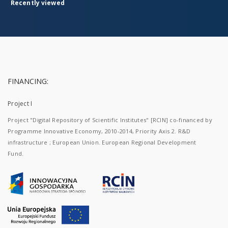
Recently viewed
social
problems
as well:
alcoholism,
crime
in a
village.
There
is also
FINANCING:
the
issue
of
Project I
perceiving
people
Project "Digital Repository of Scientific Institutes" [RCIN] co-financed by
of
Programme Innovative Economy, 2010-2014, Priority Axis 2. R&D
different
infrastructure ; European Union. European Regional Development
nationalities
Fund.
(Gypsies,
Jews),
religions,
and
mixed
marriages.