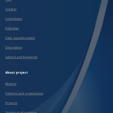
contain
folk
Creator
ideas
about
Contributor
punishment,
blessing
Publisher
and
the
Date issued/created
end of
the
world,
Description
spellcasting,
divination,
Subject and Keywords
and
parental
curses.
About project
The
collection
Mission
also
includes
a rich
Partners and organization
collection
of
Projects
stories
about
Technical information