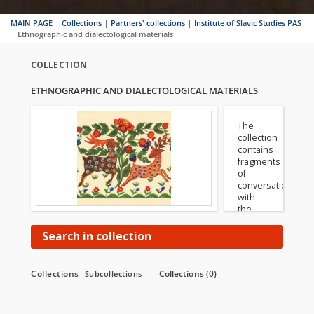
MAIN PAGE
|
Collections
|
Partners' collections
|
Institute of Slavic Studies PAS
|
Ethnographic and dialectological materials
COLLECTION
ETHNOGRAPHIC AND DIALECTOLOGICAL MATERIALS
The
collection
contains
fragments
of
conversations
with
the
inhabitants
of
Search in collection
Belarusian
villages
in the
Collections
Collections (0)
Subcollections
Grodno
region
(Radziwoniszki,