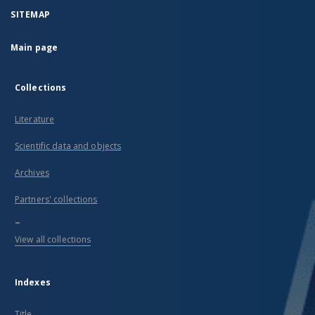
burying
SITEMAP
the
deceased,
and
Main page
recording
fragments
of
Collections
songs
performed
by the
Literature
interlocutors
(mourning
Scientific data and objects
songs,
"for
Archives
the
time of
Partners' collections
the
Way of
...
the
Cross",
View all collections
"on the
Baptism
of the
Indexes
Lord”.
The
Title
recordings