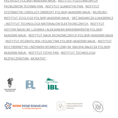
PRZYRODY POLSKIEJ AKADEMII NAUK
;
INSTYTUT PODSTAWOWYCH
PROBLEMÓW TECHNIKI PAN
;
INSTYTUT SLAWISTYKI PAN
;
INSTYTUT
SYSTEMATYKI I EWOLUCJI ZWIERZĄT POLSKIEJ AKADEMII NAUK
;
MUZEUM I
INSTYTUT ZOOLOGII POLSKIEJ AKADEMII NAUK
;
SIEĆ BADAWCZA ŁUKASIEWICZ
- INSTYTUT TECHNOLOGII MATERIAŁÓW ELEKTRONICZNYCH
;
INSTYTUT
HISTORII NAUKI IM. LUDWIKA I ALEKSANDRA BIRKENMAJERÓW POLSKIEJ
AKADEMII NAUK
;
INSTYTUT NAUK EKONOMICZNYCH POLSKIEJ AKADEMII NAUK
;
INSTYTUT ROZWOJU WSI I ROLNICTWA POLSKIEJ AKADEMII NAUK
;
INSTYTUT
BIOCYBERNETYKI I INŻYNIERII BIOMEDYCZNEJ IM. MACIEJA NAŁĘCZA POLSKIEJ
AKADEMII NAUK
;
INSTYTUT FIZYKI PAN
;
INSTYTUT TECHNOLOGII
BEZPIECZEŃSTWA „MORATEX”
;