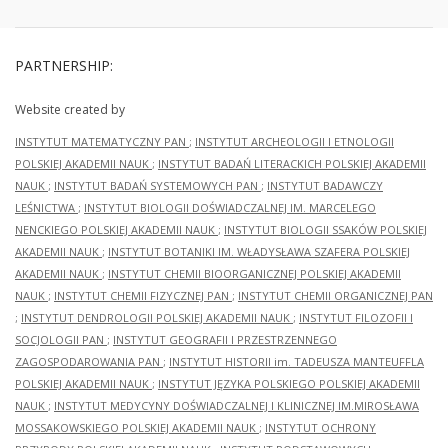
PARTNERSHIP:
Website created by
INSTYTUT MATEMATYCZNY PAN
;
INSTYTUT ARCHEOLOGII I ETNOLOGII
POLSKIEJ AKADEMII NAUK
;
INSTYTUT BADAŃ LITERACKICH POLSKIEJ AKADEMII
NAUK
;
INSTYTUT BADAŃ SYSTEMOWYCH PAN
;
INSTYTUT BADAWCZY
LEŚNICTWA
;
INSTYTUT BIOLOGII DOŚWIADCZALNEJ IM. MARCELEGO
NENCKIEGO POLSKIEJ AKADEMII NAUK
;
INSTYTUT BIOLOGII SSAKÓW POLSKIEJ
AKADEMII NAUK
;
INSTYTUT BOTANIKI IM. WŁADYSŁAWA SZAFERA POLSKIEJ
AKADEMII NAUK
;
INSTYTUT CHEMII BIOORGANICZNEJ POLSKIEJ AKADEMII
NAUK
;
INSTYTUT CHEMII FIZYCZNEJ PAN
;
INSTYTUT CHEMII ORGANICZNEJ PAN
;
INSTYTUT DENDROLOGII POLSKIEJ AKADEMII NAUK
;
INSTYTUT FILOZOFII I
SOCJOLOGII PAN
;
INSTYTUT GEOGRAFII I PRZESTRZENNEGO
ZAGOSPODAROWANIA PAN
;
INSTYTUT HISTORII im. TADEUSZA MANTEUFFLA
POLSKIEJ AKADEMII NAUK
;
INSTYTUT JĘZYKA POLSKIEGO POLSKIEJ AKADEMII
NAUK
;
INSTYTUT MEDYCYNY DOŚWIADCZALNEJ I KLINICZNEJ IM.MIROSŁAWA
MOSSAKOWSKIEGO POLSKIEJ AKADEMII NAUK
;
INSTYTUT OCHRONY