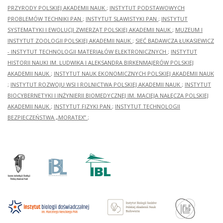
PRZYRODY POLSKIEJ AKADEMII NAUK
;
INSTYTUT PODSTAWOWYCH
PROBLEMÓW TECHNIKI PAN
;
INSTYTUT SLAWISTYKI PAN
;
INSTYTUT
SYSTEMATYKI I EWOLUCJI ZWIERZĄT POLSKIEJ AKADEMII NAUK
;
MUZEUM I
INSTYTUT ZOOLOGII POLSKIEJ AKADEMII NAUK
;
SIEĆ BADAWCZA ŁUKASIEWICZ
- INSTYTUT TECHNOLOGII MATERIAŁÓW ELEKTRONICZNYCH
;
INSTYTUT
HISTORII NAUKI IM. LUDWIKA I ALEKSANDRA BIRKENMAJERÓW POLSKIEJ
AKADEMII NAUK
;
INSTYTUT NAUK EKONOMICZNYCH POLSKIEJ AKADEMII NAUK
;
INSTYTUT ROZWOJU WSI I ROLNICTWA POLSKIEJ AKADEMII NAUK
;
INSTYTUT
BIOCYBERNETYKI I INŻYNIERII BIOMEDYCZNEJ IM. MACIEJA NAŁĘCZA POLSKIEJ
AKADEMII NAUK
;
INSTYTUT FIZYKI PAN
;
INSTYTUT TECHNOLOGII
BEZPIECZEŃSTWA „MORATEX”
;