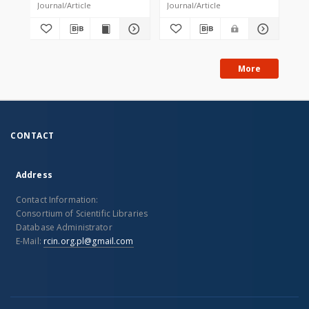
Journal/Article
Journal/Article
Tex
More
CONTACT
Address
Contact Information:
Consortium of Scientific Libraries
Database Administrator
E-Mail:
rcin.org.pl@gmail.com