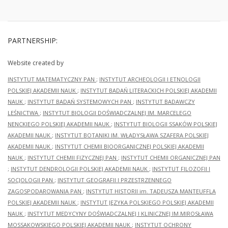
PARTNERSHIP:
Website created by
INSTYTUT MATEMATYCZNY PAN
;
INSTYTUT ARCHEOLOGII I ETNOLOGII
POLSKIEJ AKADEMII NAUK
;
INSTYTUT BADAŃ LITERACKICH POLSKIEJ AKADEMII
NAUK
;
INSTYTUT BADAŃ SYSTEMOWYCH PAN
;
INSTYTUT BADAWCZY
LEŚNICTWA
;
INSTYTUT BIOLOGII DOŚWIADCZALNEJ IM. MARCELEGO
NENCKIEGO POLSKIEJ AKADEMII NAUK
;
INSTYTUT BIOLOGII SSAKÓW POLSKIEJ
AKADEMII NAUK
;
INSTYTUT BOTANIKI IM. WŁADYSŁAWA SZAFERA POLSKIEJ
AKADEMII NAUK
;
INSTYTUT CHEMII BIOORGANICZNEJ POLSKIEJ AKADEMII
NAUK
;
INSTYTUT CHEMII FIZYCZNEJ PAN
;
INSTYTUT CHEMII ORGANICZNEJ PAN
;
INSTYTUT DENDROLOGII POLSKIEJ AKADEMII NAUK
;
INSTYTUT FILOZOFII I
SOCJOLOGII PAN
;
INSTYTUT GEOGRAFII I PRZESTRZENNEGO
ZAGOSPODAROWANIA PAN
;
INSTYTUT HISTORII im. TADEUSZA MANTEUFFLA
POLSKIEJ AKADEMII NAUK
;
INSTYTUT JĘZYKA POLSKIEGO POLSKIEJ AKADEMII
NAUK
;
INSTYTUT MEDYCYNY DOŚWIADCZALNEJ I KLINICZNEJ IM.MIROSŁAWA
MOSSAKOWSKIEGO POLSKIEJ AKADEMII NAUK
;
INSTYTUT OCHRONY