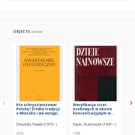
OBJECTS
similar
Kto schrystianizował
Weryfikacja strat
Ro
Polskę? Źródła tradycji
osobowych w obozie
Au
o Mieszku i we wstępie
koncentracyjnym w
19
do Żywotu Tradunt św.
Oświęcimiu
Stanisława
Żmudzki, Paweł (1970– )
Piper, Franciszek (1941– )
Hoj
2025
1994
202