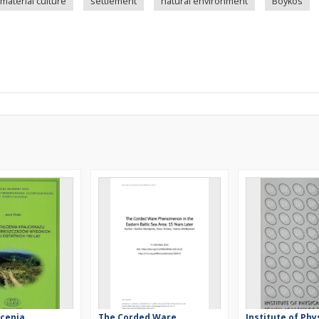
material culture
settlement
natural environment
Boykos
łcenia
The Corded Ware
Institute of Phy