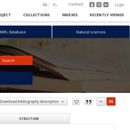
Contrast
EN
PL
Login
OJECT
COLLECTIONS
INDEXES
RECENTLY VIEWED
Mills database
Natural sciences
Search
h
Download bibliography description
PL
EN
STRUCTURE