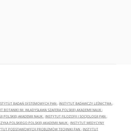
NSTYTUT BADAŃ SYSTEMOWYCH PAN
;
INSTYTUT BADAWCZY LEŚNICTWA
;
UT BOTANIKI IM. WŁADYSŁAWA SZAFERA POLSKIEJ AKADEMII NAUK
;
I POLSKIEJ AKADEMII NAUK
;
INSTYTUT FILOZOFII I SOCJOLOGII PAN
;
ĘZYKA POLSKIEGO POLSKIEJ AKADEMII NAUK
;
INSTYTUT MEDYCYNY
YTUT PODSTAWOWYCH PROBLEMÓW TECHNIKI PAN
;
INSTYTUT