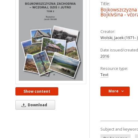
Title:
Bojkowszczyzna Z
Bojkìvŝina - včor
Creator:
Wolski, Jacek (1971– 
Date issued/created
2016
Resource type:
Text
More
Show content
Download
Subject and keywor