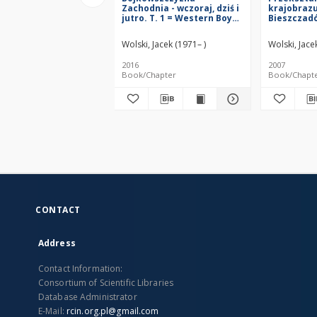
Zachodnia - wczoraj, dziś i
krajobrazu
jutro. T. 1 = Western Boyko
Bieszczad
Region - yesterday, today
ciągu ostat
and tomorrow = Zahìdna
Transform
Wolski, Jacek (1971– )
Wolski, Jace
Bojkìvŝina - včora, s'ogodnì
High Biesz
ì zavtra
Mountains 
2016
2007
during the
Book/Chapter
Book/Chapt
CONTACT
Address
Contact Information:
Consortium of Scientific Libraries
Database Administrator
E-Mail:
rcin.org.pl@gmail.com