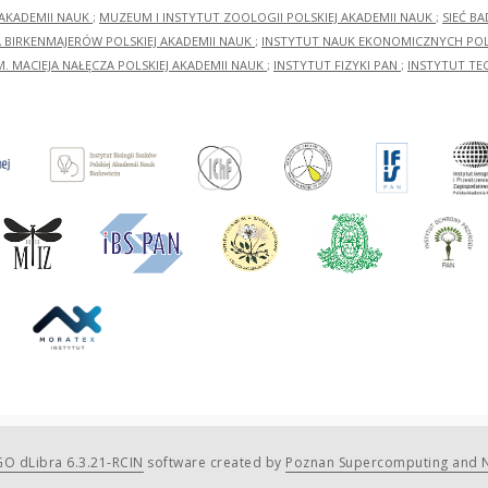
 AKADEMII NAUK
;
MUZEUM I INSTYTUT ZOOLOGII POLSKIEJ AKADEMII NAUK
;
SIEĆ B
RA BIRKENMAJERÓW POLSKIEJ AKADEMII NAUK
;
INSTYTUT NAUK EKONOMICZNYCH POLS
M. MACIEJA NAŁĘCZA POLSKIEJ AKADEMII NAUK
;
INSTYTUT FIZYKI PAN
;
INSTYTUT TE
O dLibra 6.3.21-RCIN
software created by
Poznan Supercomputing and N