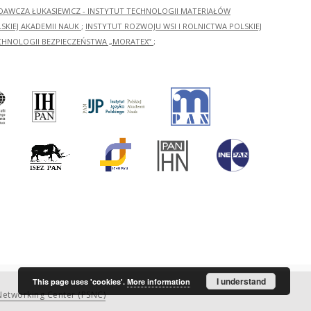
ADAWCZA ŁUKASIEWICZ - INSTYTUT TECHNOLOGII MATERIAŁÓW
KIEJ AKADEMII NAUK
;
INSTYTUT ROZWOJU WSI I ROLNICTWA POLSKIEJ
CHNOLOGII BEZPIECZEŃSTWA „MORATEX”
;
I understand
This page uses 'cookies'.
More information
etworking Center (PSNC)