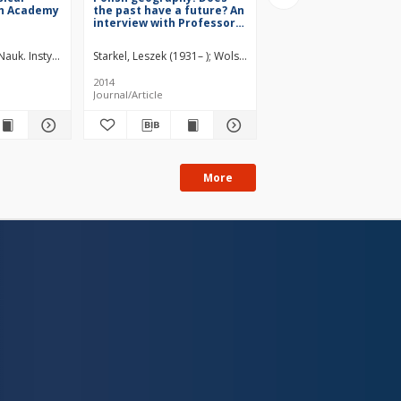
sh Academy
the past have a future? An
forest – still an obst
interview with Professor
to forest managemen
Leszek Starkel
already an ecological
issue?
uk. Instytut Chemii Fizycznej.
Starkel, Leszek (1931– )
Wolski, Jacek (1971– )
Wolski, Jacek (1971– )
2014
2012
Journal/Article
Journal/Article
More