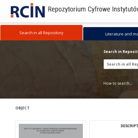
Search in all Repository
Literature and m
Search in Reposi
How to search...
OBJECT
DESCRIPT