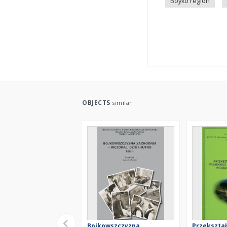
Boyko region
OBJECTS
similar
Bojkowszczyzna
Przekszta