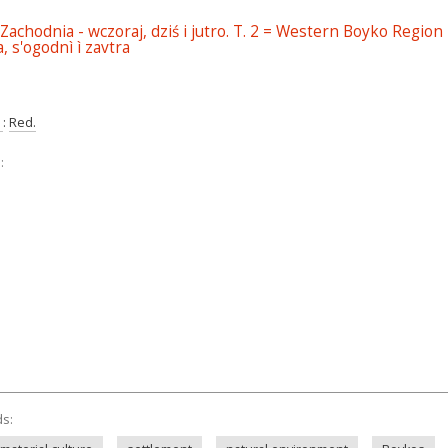
achodnia - wczoraj, dziś i jutro. T. 2 = Western Boyko Regio
a, s'ogodnì ì zavtra
)
:
Red.
:
ds: