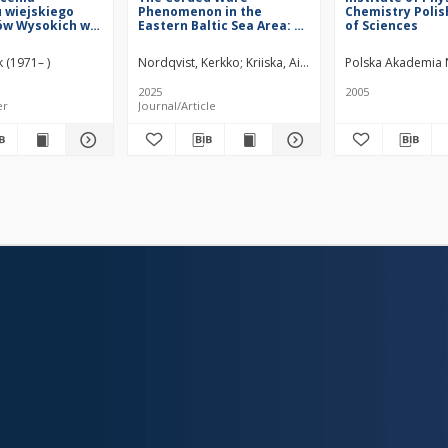
 wiejskiego
Phenomenon in the
Chemistry Poli
ów Wysokich w
Eastern Baltic Sea Area: 15
of Sciences
nich 150 lat =
Years Later
ations of the
k (1971– )
Nordqvist, Kerkko
Kriiska, Aivar
Mökkönen, Teemu
Polska Akademia Na
czady
rural landscape
2025
2005
 last 150 years
er
Journal/Article