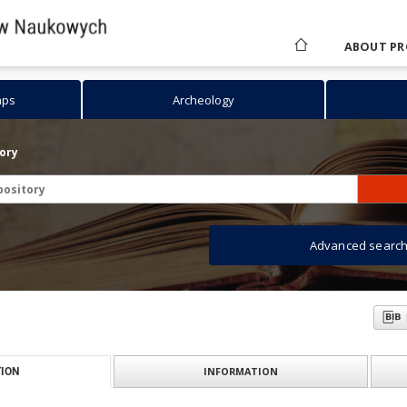
ABOUT PR
aps
Archeology
tory
Advanced searc
INFORMATION
ION