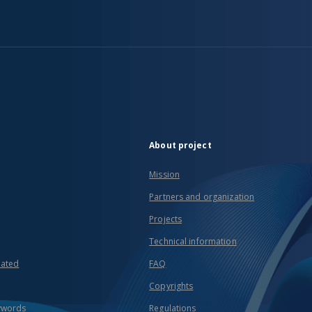
About project
Mission
Partners and organization
Projects
Technical information
eated
FAQ
Copyrights
ywords
Regulations