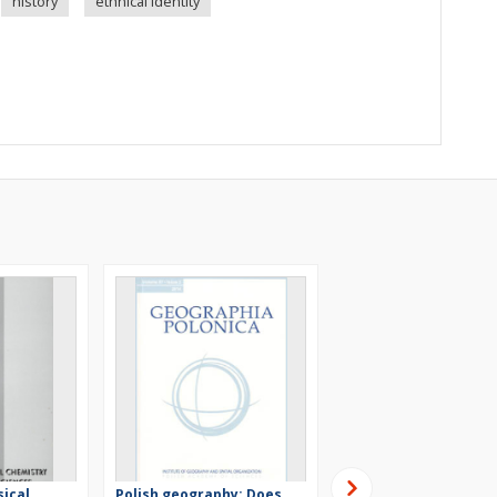
history
ethnical identity
sical
Polish geography: Does
Down dead wood in a