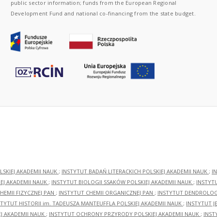
public sector information; funds from the European Regional
Development Fund and national co-financing from the state budget.
LSKIEJ AKADEMII NAUK
;
INSTYTUT BADAŃ LITERACKICH POLSKIEJ AKADEMII NAUK
;
I
EJ AKADEMII NAUK
;
INSTYTUT BIOLOGII SSAKÓW POLSKIEJ AKADEMII NAUK
;
INSTYT
HEMII FIZYCZNEJ PAN
;
INSTYTUT CHEMII ORGANICZNEJ PAN
;
INSTYTUT DENDROLOGI
STYTUT HISTORII im. TADEUSZA MANTEUFFLA POLSKIEJ AKADEMII NAUK
;
INSTYTUT J
EJ AKADEMII NAUK
;
INSTYTUT OCHRONY PRZYRODY POLSKIEJ AKADEMII NAUK
;
INST