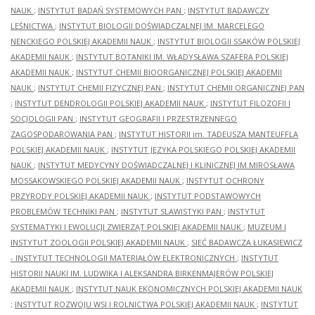
NAUK
;
INSTYTUT BADAŃ SYSTEMOWYCH PAN
;
INSTYTUT BADAWCZY
LEŚNICTWA
;
INSTYTUT BIOLOGII DOŚWIADCZALNEJ IM. MARCELEGO
NENCKIEGO POLSKIEJ AKADEMII NAUK
;
INSTYTUT BIOLOGII SSAKÓW POLSKIEJ
AKADEMII NAUK
;
INSTYTUT BOTANIKI IM. WŁADYSŁAWA SZAFERA POLSKIEJ
AKADEMII NAUK
;
INSTYTUT CHEMII BIOORGANICZNEJ POLSKIEJ AKADEMII
NAUK
;
INSTYTUT CHEMII FIZYCZNEJ PAN
;
INSTYTUT CHEMII ORGANICZNEJ PAN
;
INSTYTUT DENDROLOGII POLSKIEJ AKADEMII NAUK
;
INSTYTUT FILOZOFII I
SOCJOLOGII PAN
;
INSTYTUT GEOGRAFII I PRZESTRZENNEGO
ZAGOSPODAROWANIA PAN
;
INSTYTUT HISTORII im. TADEUSZA MANTEUFFLA
POLSKIEJ AKADEMII NAUK
;
INSTYTUT JĘZYKA POLSKIEGO POLSKIEJ AKADEMII
NAUK
;
INSTYTUT MEDYCYNY DOŚWIADCZALNEJ I KLINICZNEJ IM.MIROSŁAWA
MOSSAKOWSKIEGO POLSKIEJ AKADEMII NAUK
;
INSTYTUT OCHRONY
PRZYRODY POLSKIEJ AKADEMII NAUK
;
INSTYTUT PODSTAWOWYCH
PROBLEMÓW TECHNIKI PAN
;
INSTYTUT SLAWISTYKI PAN
;
INSTYTUT
SYSTEMATYKI I EWOLUCJI ZWIERZĄT POLSKIEJ AKADEMII NAUK
;
MUZEUM I
INSTYTUT ZOOLOGII POLSKIEJ AKADEMII NAUK
;
SIEĆ BADAWCZA ŁUKASIEWICZ
- INSTYTUT TECHNOLOGII MATERIAŁÓW ELEKTRONICZNYCH
;
INSTYTUT
HISTORII NAUKI IM. LUDWIKA I ALEKSANDRA BIRKENMAJERÓW POLSKIEJ
AKADEMII NAUK
;
INSTYTUT NAUK EKONOMICZNYCH POLSKIEJ AKADEMII NAUK
;
INSTYTUT ROZWOJU WSI I ROLNICTWA POLSKIEJ AKADEMII NAUK
;
INSTYTUT