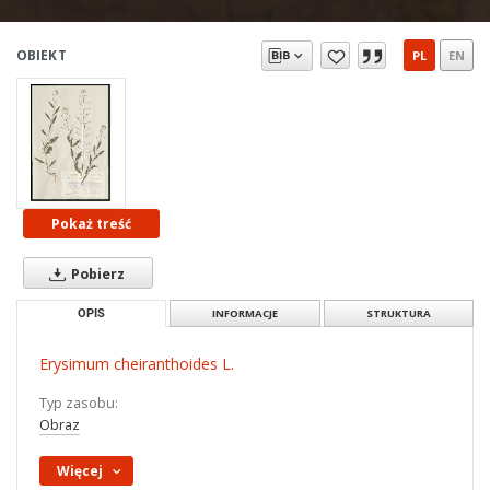
OBIEKT
PL
EN
Pokaż treść
Pobierz
OPIS
INFORMACJE
STRUKTURA
Erysimum cheiranthoides L.
Typ zasobu:
Obraz
Więcej