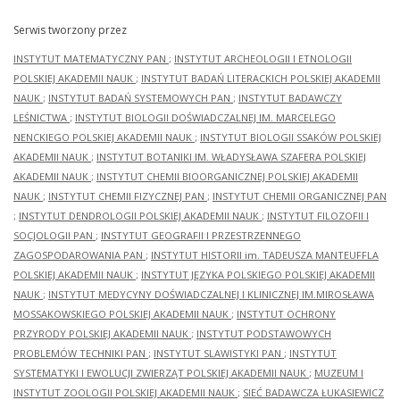
Serwis tworzony przez
INSTYTUT MATEMATYCZNY PAN
;
INSTYTUT ARCHEOLOGII I ETNOLOGII
POLSKIEJ AKADEMII NAUK
;
INSTYTUT BADAŃ LITERACKICH POLSKIEJ AKADEMII
NAUK
;
INSTYTUT BADAŃ SYSTEMOWYCH PAN
;
INSTYTUT BADAWCZY
LEŚNICTWA
;
INSTYTUT BIOLOGII DOŚWIADCZALNEJ IM. MARCELEGO
NENCKIEGO POLSKIEJ AKADEMII NAUK
;
INSTYTUT BIOLOGII SSAKÓW POLSKIEJ
AKADEMII NAUK
;
INSTYTUT BOTANIKI IM. WŁADYSŁAWA SZAFERA POLSKIEJ
AKADEMII NAUK
;
INSTYTUT CHEMII BIOORGANICZNEJ POLSKIEJ AKADEMII
NAUK
;
INSTYTUT CHEMII FIZYCZNEJ PAN
;
INSTYTUT CHEMII ORGANICZNEJ PAN
;
INSTYTUT DENDROLOGII POLSKIEJ AKADEMII NAUK
;
INSTYTUT FILOZOFII I
SOCJOLOGII PAN
;
INSTYTUT GEOGRAFII I PRZESTRZENNEGO
ZAGOSPODAROWANIA PAN
;
INSTYTUT HISTORII im. TADEUSZA MANTEUFFLA
POLSKIEJ AKADEMII NAUK
;
INSTYTUT JĘZYKA POLSKIEGO POLSKIEJ AKADEMII
NAUK
;
INSTYTUT MEDYCYNY DOŚWIADCZALNEJ I KLINICZNEJ IM.MIROSŁAWA
MOSSAKOWSKIEGO POLSKIEJ AKADEMII NAUK
;
INSTYTUT OCHRONY
PRZYRODY POLSKIEJ AKADEMII NAUK
;
INSTYTUT PODSTAWOWYCH
PROBLEMÓW TECHNIKI PAN
;
INSTYTUT SLAWISTYKI PAN
;
INSTYTUT
SYSTEMATYKI I EWOLUCJI ZWIERZĄT POLSKIEJ AKADEMII NAUK
;
MUZEUM I
INSTYTUT ZOOLOGII POLSKIEJ AKADEMII NAUK
;
SIEĆ BADAWCZA ŁUKASIEWICZ