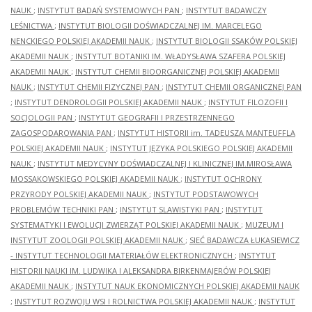
NAUK
;
INSTYTUT BADAŃ SYSTEMOWYCH PAN
;
INSTYTUT BADAWCZY
LEŚNICTWA
;
INSTYTUT BIOLOGII DOŚWIADCZALNEJ IM. MARCELEGO
NENCKIEGO POLSKIEJ AKADEMII NAUK
;
INSTYTUT BIOLOGII SSAKÓW POLSKIEJ
AKADEMII NAUK
;
INSTYTUT BOTANIKI IM. WŁADYSŁAWA SZAFERA POLSKIEJ
AKADEMII NAUK
;
INSTYTUT CHEMII BIOORGANICZNEJ POLSKIEJ AKADEMII
NAUK
;
INSTYTUT CHEMII FIZYCZNEJ PAN
;
INSTYTUT CHEMII ORGANICZNEJ PAN
;
INSTYTUT DENDROLOGII POLSKIEJ AKADEMII NAUK
;
INSTYTUT FILOZOFII I
SOCJOLOGII PAN
;
INSTYTUT GEOGRAFII I PRZESTRZENNEGO
ZAGOSPODAROWANIA PAN
;
INSTYTUT HISTORII im. TADEUSZA MANTEUFFLA
POLSKIEJ AKADEMII NAUK
;
INSTYTUT JĘZYKA POLSKIEGO POLSKIEJ AKADEMII
NAUK
;
INSTYTUT MEDYCYNY DOŚWIADCZALNEJ I KLINICZNEJ IM.MIROSŁAWA
MOSSAKOWSKIEGO POLSKIEJ AKADEMII NAUK
;
INSTYTUT OCHRONY
PRZYRODY POLSKIEJ AKADEMII NAUK
;
INSTYTUT PODSTAWOWYCH
PROBLEMÓW TECHNIKI PAN
;
INSTYTUT SLAWISTYKI PAN
;
INSTYTUT
SYSTEMATYKI I EWOLUCJI ZWIERZĄT POLSKIEJ AKADEMII NAUK
;
MUZEUM I
INSTYTUT ZOOLOGII POLSKIEJ AKADEMII NAUK
;
SIEĆ BADAWCZA ŁUKASIEWICZ
- INSTYTUT TECHNOLOGII MATERIAŁÓW ELEKTRONICZNYCH
;
INSTYTUT
HISTORII NAUKI IM. LUDWIKA I ALEKSANDRA BIRKENMAJERÓW POLSKIEJ
AKADEMII NAUK
;
INSTYTUT NAUK EKONOMICZNYCH POLSKIEJ AKADEMII NAUK
;
INSTYTUT ROZWOJU WSI I ROLNICTWA POLSKIEJ AKADEMII NAUK
;
INSTYTUT