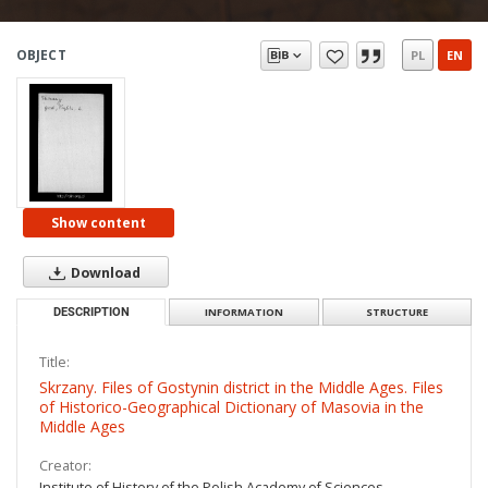
OBJECT
PL
EN
Show content
Download
DESCRIPTION
INFORMATION
STRUCTURE
Title:
Skrzany. Files of Gostynin district in the Middle Ages. Files
of Historico-Geographical Dictionary of Masovia in the
Middle Ages
Creator:
Institute of History of the Polish Academy of Sciences