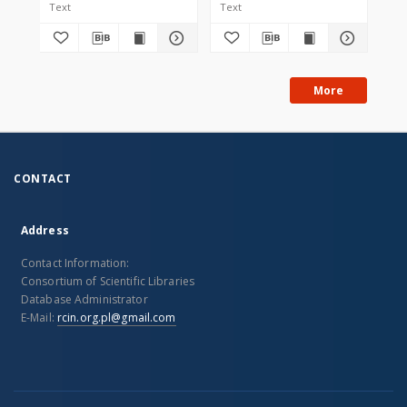
Text
Text
Tex
More
CONTACT
Address
Contact Information:
Consortium of Scientific Libraries
Database Administrator
E-Mail:
rcin.org.pl@gmail.com