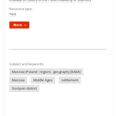
Resource type:
Text
More
Subject and keywords:
Masovia (Poland ; region) - geography [KABA]
Masovia
Middle Ages
settlement
Gostynin district