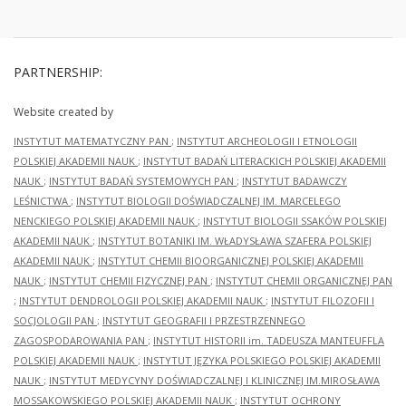
PARTNERSHIP:
Website created by
INSTYTUT MATEMATYCZNY PAN
;
INSTYTUT ARCHEOLOGII I ETNOLOGII
POLSKIEJ AKADEMII NAUK
;
INSTYTUT BADAŃ LITERACKICH POLSKIEJ AKADEMII
NAUK
;
INSTYTUT BADAŃ SYSTEMOWYCH PAN
;
INSTYTUT BADAWCZY
LEŚNICTWA
;
INSTYTUT BIOLOGII DOŚWIADCZALNEJ IM. MARCELEGO
NENCKIEGO POLSKIEJ AKADEMII NAUK
;
INSTYTUT BIOLOGII SSAKÓW POLSKIEJ
AKADEMII NAUK
;
INSTYTUT BOTANIKI IM. WŁADYSŁAWA SZAFERA POLSKIEJ
AKADEMII NAUK
;
INSTYTUT CHEMII BIOORGANICZNEJ POLSKIEJ AKADEMII
NAUK
;
INSTYTUT CHEMII FIZYCZNEJ PAN
;
INSTYTUT CHEMII ORGANICZNEJ PAN
;
INSTYTUT DENDROLOGII POLSKIEJ AKADEMII NAUK
;
INSTYTUT FILOZOFII I
SOCJOLOGII PAN
;
INSTYTUT GEOGRAFII I PRZESTRZENNEGO
ZAGOSPODAROWANIA PAN
;
INSTYTUT HISTORII im. TADEUSZA MANTEUFFLA
POLSKIEJ AKADEMII NAUK
;
INSTYTUT JĘZYKA POLSKIEGO POLSKIEJ AKADEMII
NAUK
;
INSTYTUT MEDYCYNY DOŚWIADCZALNEJ I KLINICZNEJ IM.MIROSŁAWA
MOSSAKOWSKIEGO POLSKIEJ AKADEMII NAUK
;
INSTYTUT OCHRONY