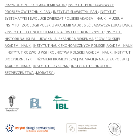
PRZYRODY POLSKIEJ AKADEMII NAUK
;
INSTYTUT PODSTAWOWYCH
PROBLEMÓW TECHNIKI PAN
;
INSTYTUT SLAWISTYKI PAN
;
INSTYTUT
SYSTEMATYKI I EWOLUCJI ZWIERZĄT POLSKIEJ AKADEMII NAUK
;
MUZEUM I
INSTYTUT ZOOLOGII POLSKIEJ AKADEMII NAUK
;
SIEĆ BADAWCZA ŁUKASIEWICZ
- INSTYTUT TECHNOLOGII MATERIAŁÓW ELEKTRONICZNYCH
;
INSTYTUT
HISTORII NAUKI IM. LUDWIKA I ALEKSANDRA BIRKENMAJERÓW POLSKIEJ
AKADEMII NAUK
;
INSTYTUT NAUK EKONOMICZNYCH POLSKIEJ AKADEMII NAUK
;
INSTYTUT ROZWOJU WSI I ROLNICTWA POLSKIEJ AKADEMII NAUK
;
INSTYTUT
BIOCYBERNETYKI I INŻYNIERII BIOMEDYCZNEJ IM. MACIEJA NAŁĘCZA POLSKIEJ
AKADEMII NAUK
;
INSTYTUT FIZYKI PAN
;
INSTYTUT TECHNOLOGII
BEZPIECZEŃSTWA „MORATEX”
;