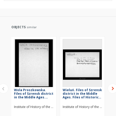
OBJECTS
similar
Wola Proszkowska.
Wieluń. Files of Szrensk
St
Files of Szrensk district
district in the Middle
Szr
in the Middle Ages.
Ages. Files of Historico-
Mid
Files of Historico-
Geographical
Hi
Geographical
Dictionary of Masovia
Di
Institute of History of the Polish Academy of Sciences
Institute of History of the Polish Ac
Ins
Dictionary of Masovia
in the Middle Ages
in
in the Middle Ages