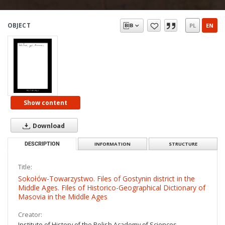
OBJECT
PL
EN
Show content
Download
DESCRIPTION
INFORMATION
STRUCTURE
Title:
Sokołów-Towarzystwo. Files of Gostynin district in the
Middle Ages. Files of Historico-Geographical Dictionary of
Masovia in the Middle Ages
Creator:
Institute of History of the Polish Academy of Sciences