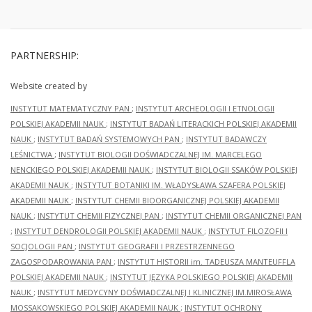
PARTNERSHIP:
Website created by
INSTYTUT MATEMATYCZNY PAN
;
INSTYTUT ARCHEOLOGII I ETNOLOGII
POLSKIEJ AKADEMII NAUK
;
INSTYTUT BADAŃ LITERACKICH POLSKIEJ AKADEMII
NAUK
;
INSTYTUT BADAŃ SYSTEMOWYCH PAN
;
INSTYTUT BADAWCZY
LEŚNICTWA
;
INSTYTUT BIOLOGII DOŚWIADCZALNEJ IM. MARCELEGO
NENCKIEGO POLSKIEJ AKADEMII NAUK
;
INSTYTUT BIOLOGII SSAKÓW POLSKIEJ
AKADEMII NAUK
;
INSTYTUT BOTANIKI IM. WŁADYSŁAWA SZAFERA POLSKIEJ
AKADEMII NAUK
;
INSTYTUT CHEMII BIOORGANICZNEJ POLSKIEJ AKADEMII
NAUK
;
INSTYTUT CHEMII FIZYCZNEJ PAN
;
INSTYTUT CHEMII ORGANICZNEJ PAN
;
INSTYTUT DENDROLOGII POLSKIEJ AKADEMII NAUK
;
INSTYTUT FILOZOFII I
SOCJOLOGII PAN
;
INSTYTUT GEOGRAFII I PRZESTRZENNEGO
ZAGOSPODAROWANIA PAN
;
INSTYTUT HISTORII im. TADEUSZA MANTEUFFLA
POLSKIEJ AKADEMII NAUK
;
INSTYTUT JĘZYKA POLSKIEGO POLSKIEJ AKADEMII
NAUK
;
INSTYTUT MEDYCYNY DOŚWIADCZALNEJ I KLINICZNEJ IM.MIROSŁAWA
MOSSAKOWSKIEGO POLSKIEJ AKADEMII NAUK
;
INSTYTUT OCHRONY