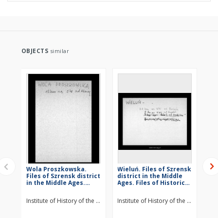
OBJECTS
similar
Wola Proszkowska.
Wieluń. Files of Szrensk
St
Files of Szrensk district
district in the Middle
Szr
in the Middle Ages.
Ages. Files of Historico-
Mid
Files of Historico-
Geographical
Hi
Geographical
Dictionary of Masovia
Di
Institute of History of the Polish Academy of Sciences
Institute of History of the Polish Ac
Ins
Dictionary of Masovia
in the Middle Ages
in
in the Middle Ages