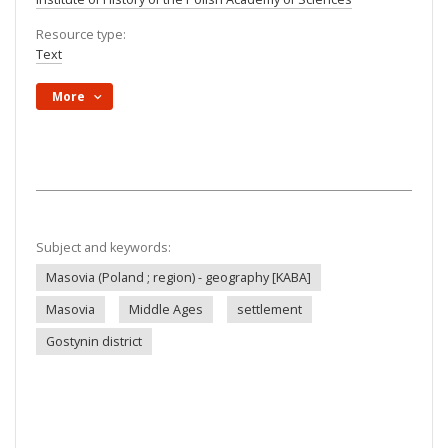
Resource type:
Text
More
Subject and keywords:
Masovia (Poland ; region) - geography [KABA]
Masovia
Middle Ages
settlement
Gostynin district