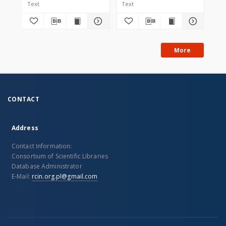
Text
Text
Tex
More
CONTACT
Address
Contact Information:
Consortium of Scientific Libraries
Database Administrator
E-Mail:
rcin.org.pl@gmail.com