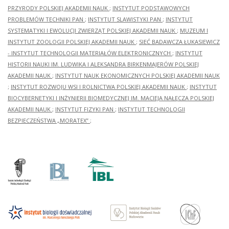
PRZYRODY POLSKIEJ AKADEMII NAUK
;
INSTYTUT PODSTAWOWYCH
PROBLEMÓW TECHNIKI PAN
;
INSTYTUT SLAWISTYKI PAN
;
INSTYTUT
SYSTEMATYKI I EWOLUCJI ZWIERZĄT POLSKIEJ AKADEMII NAUK
;
MUZEUM I
INSTYTUT ZOOLOGII POLSKIEJ AKADEMII NAUK
;
SIEĆ BADAWCZA ŁUKASIEWICZ
- INSTYTUT TECHNOLOGII MATERIAŁÓW ELEKTRONICZNYCH
;
INSTYTUT
HISTORII NAUKI IM. LUDWIKA I ALEKSANDRA BIRKENMAJERÓW POLSKIEJ
AKADEMII NAUK
;
INSTYTUT NAUK EKONOMICZNYCH POLSKIEJ AKADEMII NAUK
;
INSTYTUT ROZWOJU WSI I ROLNICTWA POLSKIEJ AKADEMII NAUK
;
INSTYTUT
BIOCYBERNETYKI I INŻYNIERII BIOMEDYCZNEJ IM. MACIEJA NAŁĘCZA POLSKIEJ
AKADEMII NAUK
;
INSTYTUT FIZYKI PAN
;
INSTYTUT TECHNOLOGII
BEZPIECZEŃSTWA „MORATEX”
;