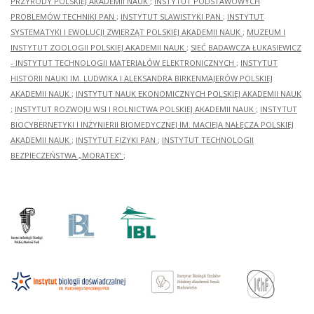
PRZYRODY POLSKIEJ AKADEMII NAUK
;
INSTYTUT PODSTAWOWYCH
PROBLEMÓW TECHNIKI PAN
;
INSTYTUT SLAWISTYKI PAN
;
INSTYTUT
SYSTEMATYKI I EWOLUCJI ZWIERZĄT POLSKIEJ AKADEMII NAUK
;
MUZEUM I
INSTYTUT ZOOLOGII POLSKIEJ AKADEMII NAUK
;
SIEĆ BADAWCZA ŁUKASIEWICZ
- INSTYTUT TECHNOLOGII MATERIAŁÓW ELEKTRONICZNYCH
;
INSTYTUT
HISTORII NAUKI IM. LUDWIKA I ALEKSANDRA BIRKENMAJERÓW POLSKIEJ
AKADEMII NAUK
;
INSTYTUT NAUK EKONOMICZNYCH POLSKIEJ AKADEMII NAUK
;
INSTYTUT ROZWOJU WSI I ROLNICTWA POLSKIEJ AKADEMII NAUK
;
INSTYTUT
BIOCYBERNETYKI I INŻYNIERII BIOMEDYCZNEJ IM. MACIEJA NAŁĘCZA POLSKIEJ
AKADEMII NAUK
;
INSTYTUT FIZYKI PAN
;
INSTYTUT TECHNOLOGII
BEZPIECZEŃSTWA „MORATEX”
;