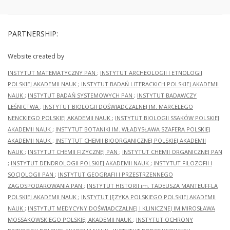
PARTNERSHIP:
Website created by
INSTYTUT MATEMATYCZNY PAN
;
INSTYTUT ARCHEOLOGII I ETNOLOGII
POLSKIEJ AKADEMII NAUK
;
INSTYTUT BADAŃ LITERACKICH POLSKIEJ AKADEMII
NAUK
;
INSTYTUT BADAŃ SYSTEMOWYCH PAN
;
INSTYTUT BADAWCZY
LEŚNICTWA
;
INSTYTUT BIOLOGII DOŚWIADCZALNEJ IM. MARCELEGO
NENCKIEGO POLSKIEJ AKADEMII NAUK
;
INSTYTUT BIOLOGII SSAKÓW POLSKIEJ
AKADEMII NAUK
;
INSTYTUT BOTANIKI IM. WŁADYSŁAWA SZAFERA POLSKIEJ
AKADEMII NAUK
;
INSTYTUT CHEMII BIOORGANICZNEJ POLSKIEJ AKADEMII
NAUK
;
INSTYTUT CHEMII FIZYCZNEJ PAN
;
INSTYTUT CHEMII ORGANICZNEJ PAN
;
INSTYTUT DENDROLOGII POLSKIEJ AKADEMII NAUK
;
INSTYTUT FILOZOFII I
SOCJOLOGII PAN
;
INSTYTUT GEOGRAFII I PRZESTRZENNEGO
ZAGOSPODAROWANIA PAN
;
INSTYTUT HISTORII im. TADEUSZA MANTEUFFLA
POLSKIEJ AKADEMII NAUK
;
INSTYTUT JĘZYKA POLSKIEGO POLSKIEJ AKADEMII
NAUK
;
INSTYTUT MEDYCYNY DOŚWIADCZALNEJ I KLINICZNEJ IM.MIROSŁAWA
MOSSAKOWSKIEGO POLSKIEJ AKADEMII NAUK
;
INSTYTUT OCHRONY