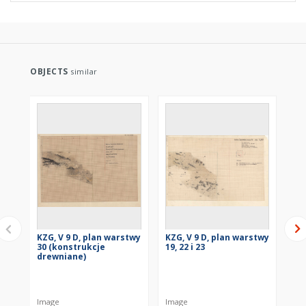
OBJECTS
similar
KZG, V 9 D, plan warstwy
KZG, V 9 D, plan warstwy
KZG
30 (konstrukcje
19, 22 i 23
29
drewniane)
Image
Image
Im