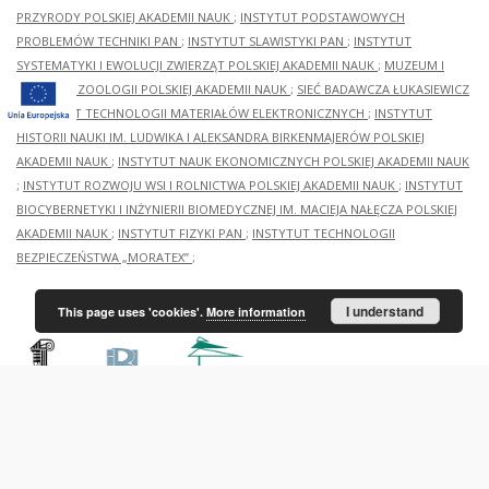
PRZYRODY POLSKIEJ AKADEMII NAUK
;
INSTYTUT PODSTAWOWYCH
PROBLEMÓW TECHNIKI PAN
;
INSTYTUT SLAWISTYKI PAN
;
INSTYTUT
SYSTEMATYKI I EWOLUCJI ZWIERZĄT POLSKIEJ AKADEMII NAUK
;
MUZEUM I
INSTYTUT ZOOLOGII POLSKIEJ AKADEMII NAUK
;
SIEĆ BADAWCZA ŁUKASIEWICZ
- INSTYTUT TECHNOLOGII MATERIAŁÓW ELEKTRONICZNYCH
;
INSTYTUT
HISTORII NAUKI IM. LUDWIKA I ALEKSANDRA BIRKENMAJERÓW POLSKIEJ
AKADEMII NAUK
;
INSTYTUT NAUK EKONOMICZNYCH POLSKIEJ AKADEMII NAUK
;
INSTYTUT ROZWOJU WSI I ROLNICTWA POLSKIEJ AKADEMII NAUK
;
INSTYTUT
BIOCYBERNETYKI I INŻYNIERII BIOMEDYCZNEJ IM. MACIEJA NAŁĘCZA POLSKIEJ
AKADEMII NAUK
;
INSTYTUT FIZYKI PAN
;
INSTYTUT TECHNOLOGII
BEZPIECZEŃSTWA „MORATEX”
;
I understand
This page uses 'cookies'.
More information