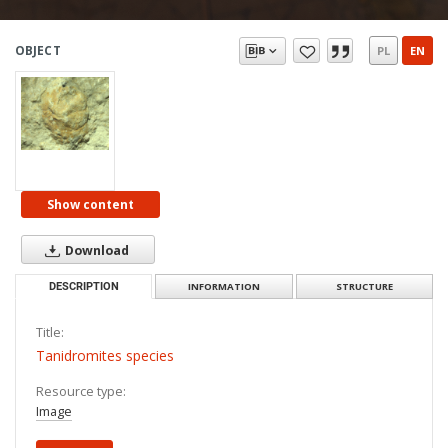
OBJECT
PL
EN
Show content
Download
DESCRIPTION
INFORMATION
STRUCTURE
Title:
Tanidromites species
Resource type:
Image