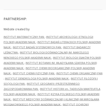
PARTNERSHIP:
Website created by
INSTYTUT MATEMATYCZNY PAN
;
INSTYTUT ARCHEOLOGII I ETNOLOGII
POLSKIEJ AKADEMII NAUK
;
INSTYTUT BADAŃ LITERACKICH POLSKIEJ AKADEMII
NAUK
;
INSTYTUT BADAŃ SYSTEMOWYCH PAN
;
INSTYTUT BADAWCZY
LEŚNICTWA
;
INSTYTUT BIOLOGII DOŚWIADCZALNEJ IM. MARCELEGO
NENCKIEGO POLSKIEJ AKADEMII NAUK
;
INSTYTUT BIOLOGII SSAKÓW POLSKIEJ
AKADEMII NAUK
;
INSTYTUT BOTANIKI IM. WŁADYSŁAWA SZAFERA POLSKIEJ
AKADEMII NAUK
;
INSTYTUT CHEMII BIOORGANICZNEJ POLSKIEJ AKADEMII
NAUK
;
INSTYTUT CHEMII FIZYCZNEJ PAN
;
INSTYTUT CHEMII ORGANICZNEJ PAN
;
INSTYTUT DENDROLOGII POLSKIEJ AKADEMII NAUK
;
INSTYTUT FILOZOFII I
SOCJOLOGII PAN
;
INSTYTUT GEOGRAFII I PRZESTRZENNEGO
ZAGOSPODAROWANIA PAN
;
INSTYTUT HISTORII im. TADEUSZA MANTEUFFLA
POLSKIEJ AKADEMII NAUK
;
INSTYTUT JĘZYKA POLSKIEGO POLSKIEJ AKADEMII
NAUK
;
INSTYTUT MEDYCYNY DOŚWIADCZALNEJ I KLINICZNEJ IM.MIROSŁAWA
MOSSAKOWSKIEGO POLSKIEJ AKADEMII NAUK
;
INSTYTUT OCHRONY