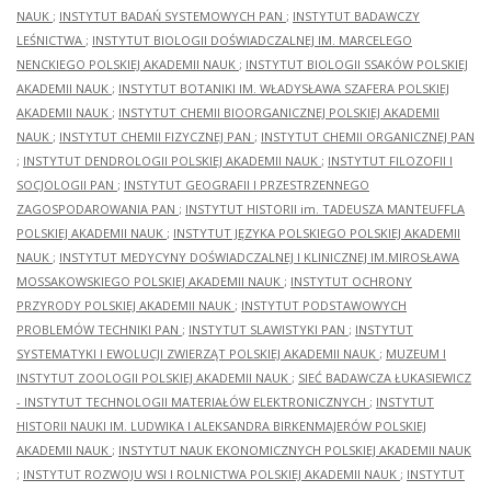
NAUK
;
INSTYTUT BADAŃ SYSTEMOWYCH PAN
;
INSTYTUT BADAWCZY
LEŚNICTWA
;
INSTYTUT BIOLOGII DOŚWIADCZALNEJ IM. MARCELEGO
NENCKIEGO POLSKIEJ AKADEMII NAUK
;
INSTYTUT BIOLOGII SSAKÓW POLSKIEJ
AKADEMII NAUK
;
INSTYTUT BOTANIKI IM. WŁADYSŁAWA SZAFERA POLSKIEJ
AKADEMII NAUK
;
INSTYTUT CHEMII BIOORGANICZNEJ POLSKIEJ AKADEMII
NAUK
;
INSTYTUT CHEMII FIZYCZNEJ PAN
;
INSTYTUT CHEMII ORGANICZNEJ PAN
;
INSTYTUT DENDROLOGII POLSKIEJ AKADEMII NAUK
;
INSTYTUT FILOZOFII I
SOCJOLOGII PAN
;
INSTYTUT GEOGRAFII I PRZESTRZENNEGO
ZAGOSPODAROWANIA PAN
;
INSTYTUT HISTORII im. TADEUSZA MANTEUFFLA
POLSKIEJ AKADEMII NAUK
;
INSTYTUT JĘZYKA POLSKIEGO POLSKIEJ AKADEMII
NAUK
;
INSTYTUT MEDYCYNY DOŚWIADCZALNEJ I KLINICZNEJ IM.MIROSŁAWA
MOSSAKOWSKIEGO POLSKIEJ AKADEMII NAUK
;
INSTYTUT OCHRONY
PRZYRODY POLSKIEJ AKADEMII NAUK
;
INSTYTUT PODSTAWOWYCH
PROBLEMÓW TECHNIKI PAN
;
INSTYTUT SLAWISTYKI PAN
;
INSTYTUT
SYSTEMATYKI I EWOLUCJI ZWIERZĄT POLSKIEJ AKADEMII NAUK
;
MUZEUM I
INSTYTUT ZOOLOGII POLSKIEJ AKADEMII NAUK
;
SIEĆ BADAWCZA ŁUKASIEWICZ
- INSTYTUT TECHNOLOGII MATERIAŁÓW ELEKTRONICZNYCH
;
INSTYTUT
HISTORII NAUKI IM. LUDWIKA I ALEKSANDRA BIRKENMAJERÓW POLSKIEJ
AKADEMII NAUK
;
INSTYTUT NAUK EKONOMICZNYCH POLSKIEJ AKADEMII NAUK
;
INSTYTUT ROZWOJU WSI I ROLNICTWA POLSKIEJ AKADEMII NAUK
;
INSTYTUT