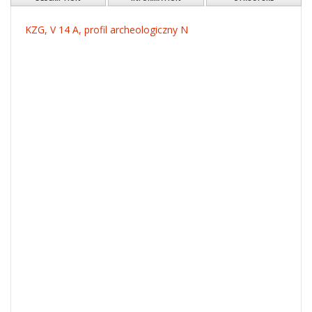
KZG, V 14 A, profil archeologiczny N
Resource type:
Image
More
Subject and keywords:
Kalisz-Zawodzie (Polska)
średniowiecze wczesne
grodzisko
profil archeologiczny