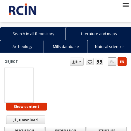
Search in all Repository
Literature and maps
Archeology
Mills database
Natural sciences
OBJECT
PL
EN
Show content
Download
DESCRIPTION
INFORMATION
STRUCTURE