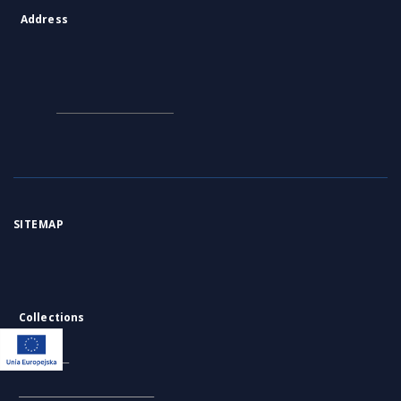
KZG, V 14 A, plan i profil
KZG, V 14 C, plan i profil
KZG
archeologiczny
archeologiczny S
ar
wykopu
wy
KZG
Image
Image
Obi
More
CONTACT
Address