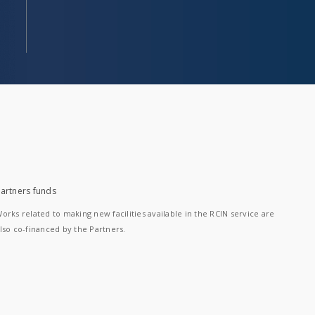
artners funds
orks related to making new facilities available in the RCIN service are
lso co-financed by the Partners.