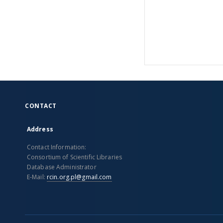
CONTACT
Address
Contact Information:
Consortium of Scientific Libraries
Database Administrator
E-Mail:
rcin.org.pl@gmail.com