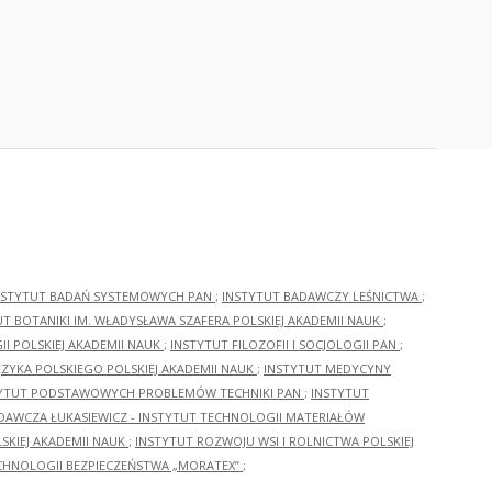
NSTYTUT BADAŃ SYSTEMOWYCH PAN
;
INSTYTUT BADAWCZY LEŚNICTWA
;
UT BOTANIKI IM. WŁADYSŁAWA SZAFERA POLSKIEJ AKADEMII NAUK
;
I POLSKIEJ AKADEMII NAUK
;
INSTYTUT FILOZOFII I SOCJOLOGII PAN
;
ĘZYKA POLSKIEGO POLSKIEJ AKADEMII NAUK
;
INSTYTUT MEDYCYNY
YTUT PODSTAWOWYCH PROBLEMÓW TECHNIKI PAN
;
INSTYTUT
ADAWCZA ŁUKASIEWICZ - INSTYTUT TECHNOLOGII MATERIAŁÓW
KIEJ AKADEMII NAUK
;
INSTYTUT ROZWOJU WSI I ROLNICTWA POLSKIEJ
CHNOLOGII BEZPIECZEŃSTWA „MORATEX”
;