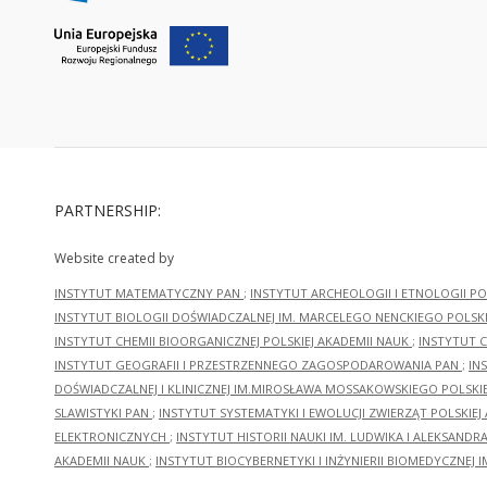
PARTNERSHIP:
Website created by
INSTYTUT MATEMATYCZNY PAN
;
INSTYTUT ARCHEOLOGII I ETNOLOGII PO
INSTYTUT BIOLOGII DOŚWIADCZALNEJ IM. MARCELEGO NENCKIEGO POLSKI
INSTYTUT CHEMII BIOORGANICZNEJ POLSKIEJ AKADEMII NAUK
;
INSTYTUT C
INSTYTUT GEOGRAFII I PRZESTRZENNEGO ZAGOSPODAROWANIA PAN
;
IN
DOŚWIADCZALNEJ I KLINICZNEJ IM.MIROSŁAWA MOSSAKOWSKIEGO POLSKI
SLAWISTYKI PAN
;
INSTYTUT SYSTEMATYKI I EWOLUCJI ZWIERZĄT POLSKIEJ
ELEKTRONICZNYCH
;
INSTYTUT HISTORII NAUKI IM. LUDWIKA I ALEKSAND
AKADEMII NAUK
;
INSTYTUT BIOCYBERNETYKI I INŻYNIERII BIOMEDYCZNEJ I