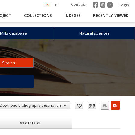
Contrast
EN
PL
Login
OJECT
COLLECTIONS
INDEXES
RECENTLY VIEWED
Mills database
Natural sciences
Search
h
Download bibliography description
PL
EN
STRUCTURE