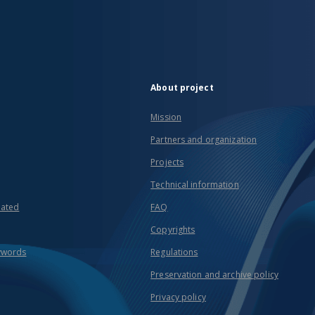
About project
Mission
Partners and organization
Projects
Technical information
eated
FAQ
Copyrights
ywords
Regulations
Preservation and archive policy
Privacy policy