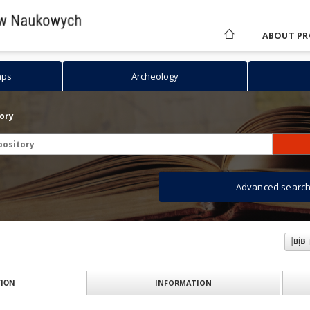
ABOUT PR
aps
Archeology
tory
Advanced searc
INFORMATION
ION