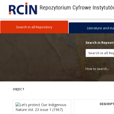
Search in all Repository
Literature and m
Search in Reposi
How to search...
OBJECT
DESCRIPT