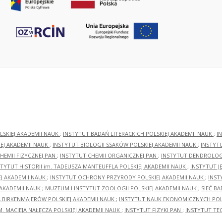
LSKIEJ AKADEMII NAUK
;
INSTYTUT BADAŃ LITERACKICH POLSKIEJ AKADEMII NAUK
;
I
EJ AKADEMII NAUK
;
INSTYTUT BIOLOGII SSAKÓW POLSKIEJ AKADEMII NAUK
;
INSTYT
HEMII FIZYCZNEJ PAN
;
INSTYTUT CHEMII ORGANICZNEJ PAN
;
INSTYTUT DENDROLOGI
STYTUT HISTORII im. TADEUSZA MANTEUFFLA POLSKIEJ AKADEMII NAUK
;
INSTYTUT J
EJ AKADEMII NAUK
;
INSTYTUT OCHRONY PRZYRODY POLSKIEJ AKADEMII NAUK
;
INST
 AKADEMII NAUK
;
MUZEUM I INSTYTUT ZOOLOGII POLSKIEJ AKADEMII NAUK
;
SIEĆ B
RA BIRKENMAJERÓW POLSKIEJ AKADEMII NAUK
;
INSTYTUT NAUK EKONOMICZNYCH POLS
M. MACIEJA NAŁĘCZA POLSKIEJ AKADEMII NAUK
;
INSTYTUT FIZYKI PAN
;
INSTYTUT TE