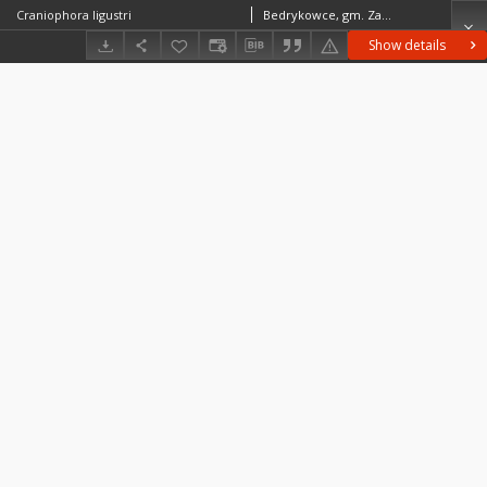
Craniophora ligustri
Bedrykowce, gm. Zaleszczyki, pow. Zaleszczyki
Show details