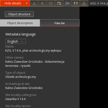
Hide details
KZG, V 14 A, 
Object structure
Object description
Files list
Metadata language
English
Name:
KZG, V 14 A, plan archeologiczny wykopu
Other names:
Kalisz-Zawodzie-Grodzisko : dokumentacja
terenowa - rysunki
Type of object:
Obiekt archeologiczny
Archaelogical site:
Kalisz-Zawodzie-Grodzisko
Site-locality-cutting/cut:
ćwiartka V 14 A
Site-locality-sector: