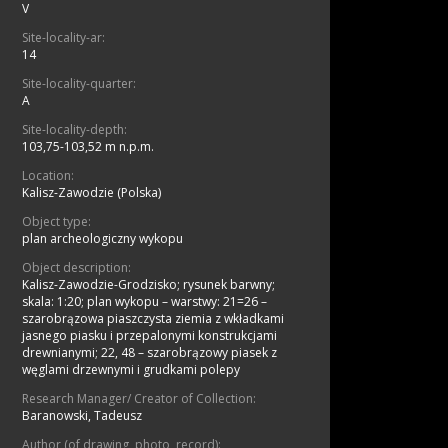
V
Site-locality-ar:
14
Site-locality-quarter:
A
Site-locality-depth:
103,75-103,52 m n.p.m.
Location:
Kalisz-Zawodzie (Polska)
Object type:
plan archeologiczny wykopu
Object description:
Kalisz-Zawodzie-Grodzisko; rysunek barwny;
skala: 1:20; plan wykopu – warstwy: 21=26 –
szarobrązowa piaszczysta ziemia z wkładkami
jasnego piasku i przepalonymi konstrukcjami
drewnianymi; 22, 48 – szarobrązowy piasek z
węglami drzewnymi i grudkami polepy
Research Manager/ Creator of Collection:
Baranowski, Tadeusz
Author (of drawing, photo, record):