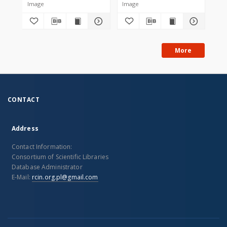
Image
Image
Obi
More
CONTACT
Address
Contact Information:
Consortium of Scientific Libraries
Database Administrator
E-Mail:
rcin.org.pl@gmail.com