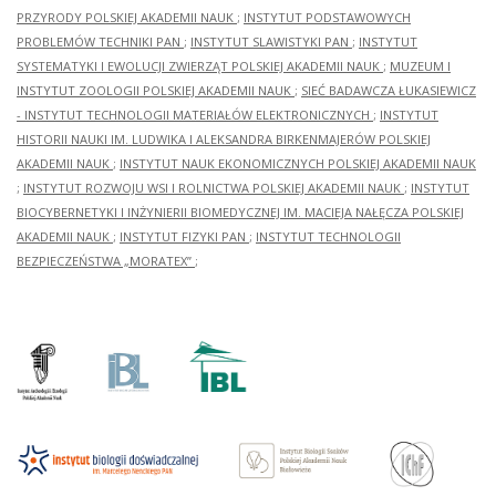
PRZYRODY POLSKIEJ AKADEMII NAUK
;
INSTYTUT PODSTAWOWYCH
PROBLEMÓW TECHNIKI PAN
;
INSTYTUT SLAWISTYKI PAN
;
INSTYTUT
SYSTEMATYKI I EWOLUCJI ZWIERZĄT POLSKIEJ AKADEMII NAUK
;
MUZEUM I
INSTYTUT ZOOLOGII POLSKIEJ AKADEMII NAUK
;
SIEĆ BADAWCZA ŁUKASIEWICZ
- INSTYTUT TECHNOLOGII MATERIAŁÓW ELEKTRONICZNYCH
;
INSTYTUT
HISTORII NAUKI IM. LUDWIKA I ALEKSANDRA BIRKENMAJERÓW POLSKIEJ
AKADEMII NAUK
;
INSTYTUT NAUK EKONOMICZNYCH POLSKIEJ AKADEMII NAUK
;
INSTYTUT ROZWOJU WSI I ROLNICTWA POLSKIEJ AKADEMII NAUK
;
INSTYTUT
BIOCYBERNETYKI I INŻYNIERII BIOMEDYCZNEJ IM. MACIEJA NAŁĘCZA POLSKIEJ
AKADEMII NAUK
;
INSTYTUT FIZYKI PAN
;
INSTYTUT TECHNOLOGII
BEZPIECZEŃSTWA „MORATEX”
;