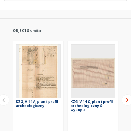
OBJECTS
similar
KZG, V 14 A, plan i profil
KZG, V 14 C, plan i profil
KZG
archeologiczny
archeologiczny S
ar
wykopu
wy
KZG