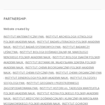
PARTNERSHIP:
Website created by
INSTYTUT MATEMATYCZNY PAN
;
INSTYTUT ARCHEOLOGII I ETNOLOGII
POLSKIEJ AKADEMII NAUK
;
INSTYTUT BADAŃ LITERACKICH POLSKIEJ AKADEMII
NAUK
;
INSTYTUT BADAŃ SYSTEMOWYCH PAN
;
INSTYTUT BADAWCZY
LEŚNICTWA
;
INSTYTUT BIOLOGII DOŚWIADCZALNEJ IM. MARCELEGO
NENCKIEGO POLSKIEJ AKADEMII NAUK
;
INSTYTUT BIOLOGII SSAKÓW POLSKIEJ
AKADEMII NAUK
;
INSTYTUT BOTANIKI IM. WŁADYSŁAWA SZAFERA POLSKIEJ
AKADEMII NAUK
;
INSTYTUT CHEMII BIOORGANICZNEJ POLSKIEJ AKADEMII
NAUK
;
INSTYTUT CHEMII FIZYCZNEJ PAN
;
INSTYTUT CHEMII ORGANICZNEJ PAN
;
INSTYTUT DENDROLOGII POLSKIEJ AKADEMII NAUK
;
INSTYTUT FILOZOFII I
SOCJOLOGII PAN
;
INSTYTUT GEOGRAFII I PRZESTRZENNEGO
ZAGOSPODAROWANIA PAN
;
INSTYTUT HISTORII im. TADEUSZA MANTEUFFLA
POLSKIEJ AKADEMII NAUK
;
INSTYTUT JĘZYKA POLSKIEGO POLSKIEJ AKADEMII
NAUK
;
INSTYTUT MEDYCYNY DOŚWIADCZALNEJ I KLINICZNEJ IM.MIROSŁAWA
MOSSAKOWSKIEGO POLSKIEJ AKADEMII NAUK
;
INSTYTUT OCHRONY