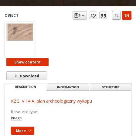
OBJECT
PL
EN
Show content
Download
DESCRIPTION
INFORMATION
STRUCTURE
KZG, V 14 A, plan archeologiczny wykopu
Resource type:
Image
More