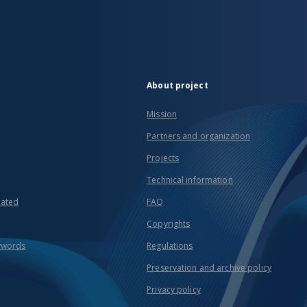
About project
Mission
Partners and organization
Projects
Technical information
eated
FAQ
Copyrights
ywords
Regulations
Preservation and archive policy
Privacy policy