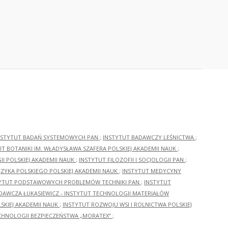
NSTYTUT BADAŃ SYSTEMOWYCH PAN
;
INSTYTUT BADAWCZY LEŚNICTWA
;
UT BOTANIKI IM. WŁADYSŁAWA SZAFERA POLSKIEJ AKADEMII NAUK
;
I POLSKIEJ AKADEMII NAUK
;
INSTYTUT FILOZOFII I SOCJOLOGII PAN
;
ĘZYKA POLSKIEGO POLSKIEJ AKADEMII NAUK
;
INSTYTUT MEDYCYNY
YTUT PODSTAWOWYCH PROBLEMÓW TECHNIKI PAN
;
INSTYTUT
ADAWCZA ŁUKASIEWICZ - INSTYTUT TECHNOLOGII MATERIAŁÓW
KIEJ AKADEMII NAUK
;
INSTYTUT ROZWOJU WSI I ROLNICTWA POLSKIEJ
CHNOLOGII BEZPIECZEŃSTWA „MORATEX”
;