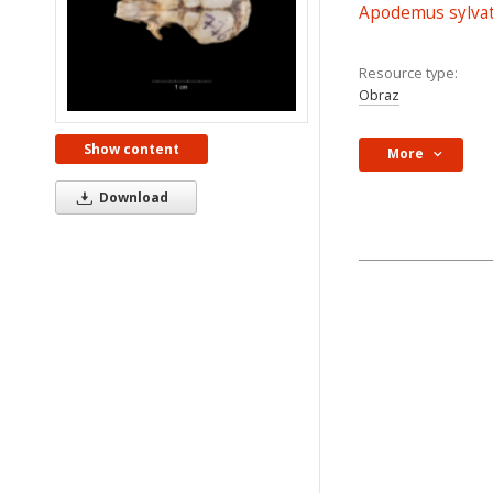
Apodemus sylvat
Resource type:
Obraz
Show content
More
Download