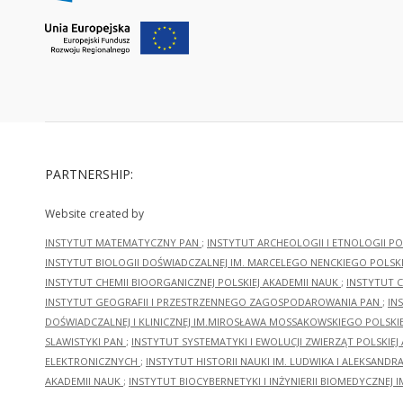
PARTNERSHIP:
Website created by
INSTYTUT MATEMATYCZNY PAN
;
INSTYTUT ARCHEOLOGII I ETNOLOGII PO
INSTYTUT BIOLOGII DOŚWIADCZALNEJ IM. MARCELEGO NENCKIEGO POLSKI
INSTYTUT CHEMII BIOORGANICZNEJ POLSKIEJ AKADEMII NAUK
;
INSTYTUT C
INSTYTUT GEOGRAFII I PRZESTRZENNEGO ZAGOSPODAROWANIA PAN
;
IN
DOŚWIADCZALNEJ I KLINICZNEJ IM.MIROSŁAWA MOSSAKOWSKIEGO POLSKI
SLAWISTYKI PAN
;
INSTYTUT SYSTEMATYKI I EWOLUCJI ZWIERZĄT POLSKIEJ
ELEKTRONICZNYCH
;
INSTYTUT HISTORII NAUKI IM. LUDWIKA I ALEKSAND
AKADEMII NAUK
;
INSTYTUT BIOCYBERNETYKI I INŻYNIERII BIOMEDYCZNEJ I