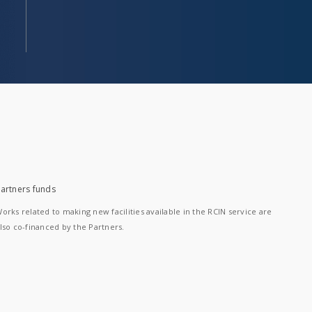
artners funds
orks related to making new facilities available in the RCIN service are
lso co-financed by the Partners.