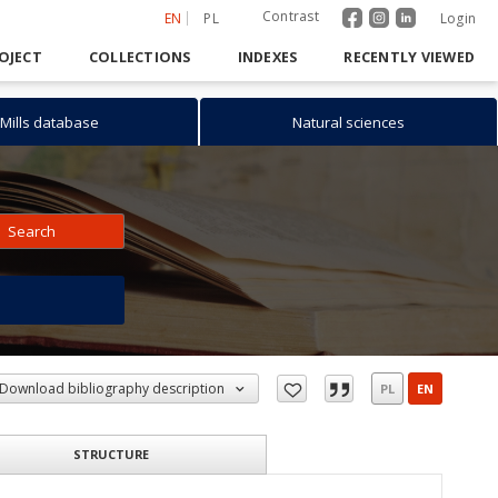
Contrast
EN
PL
Login
OJECT
COLLECTIONS
INDEXES
RECENTLY VIEWED
Mills database
Natural sciences
Search
h
Download bibliography description
PL
EN
STRUCTURE