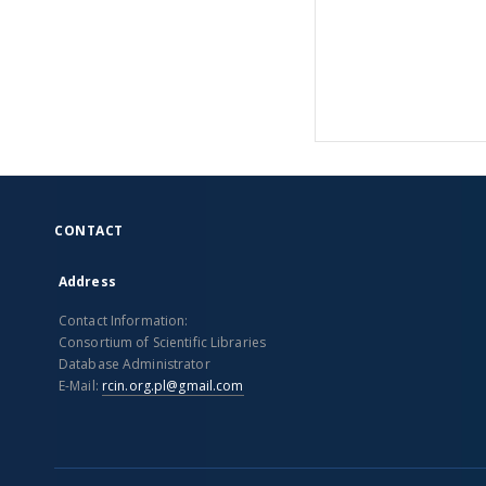
CONTACT
Address
Contact Information:
Consortium of Scientific Libraries
Database Administrator
E-Mail:
rcin.org.pl@gmail.com