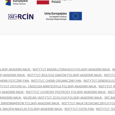
LSKIEJ AKADEMII NAUK
;
INSTYTUT BADAŃ LITERACKICH POLSKIEJ AKADEMII NAUK
;
I
EJ AKADEMII NAUK
;
INSTYTUT BIOLOGII SSAKÓW POLSKIEJ AKADEMII NAUK
;
INSTYT
HEMII FIZYCZNEJ PAN
;
INSTYTUT CHEMII ORGANICZNEJ PAN
;
INSTYTUT DENDROLOGI
STYTUT HISTORII im. TADEUSZA MANTEUFFLA POLSKIEJ AKADEMII NAUK
;
INSTYTUT J
EJ AKADEMII NAUK
;
INSTYTUT OCHRONY PRZYRODY POLSKIEJ AKADEMII NAUK
;
INST
 AKADEMII NAUK
;
MUZEUM I INSTYTUT ZOOLOGII POLSKIEJ AKADEMII NAUK
;
SIEĆ B
RA BIRKENMAJERÓW POLSKIEJ AKADEMII NAUK
;
INSTYTUT NAUK EKONOMICZNYCH POLS
M. MACIEJA NAŁĘCZA POLSKIEJ AKADEMII NAUK
;
INSTYTUT FIZYKI PAN
;
INSTYTUT TE