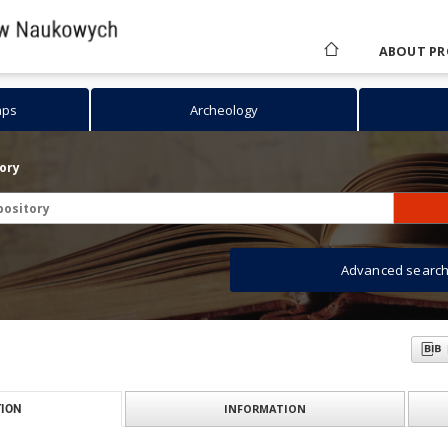
ABOUT PR
aps
Archeology
tory
Advanced searc
INFORMATION
ION