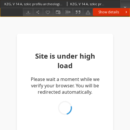
KZG, V 14 A, szkic profilu archeologicznego wykopu
KZG, V 14 A, szkic profilu archeologicznego wykopu średniowiecze wczesne
Show details