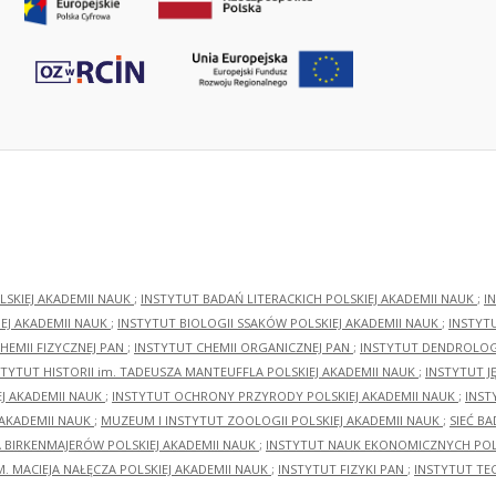
LSKIEJ AKADEMII NAUK
;
INSTYTUT BADAŃ LITERACKICH POLSKIEJ AKADEMII NAUK
;
I
EJ AKADEMII NAUK
;
INSTYTUT BIOLOGII SSAKÓW POLSKIEJ AKADEMII NAUK
;
INSTYT
HEMII FIZYCZNEJ PAN
;
INSTYTUT CHEMII ORGANICZNEJ PAN
;
INSTYTUT DENDROLOGI
STYTUT HISTORII im. TADEUSZA MANTEUFFLA POLSKIEJ AKADEMII NAUK
;
INSTYTUT J
EJ AKADEMII NAUK
;
INSTYTUT OCHRONY PRZYRODY POLSKIEJ AKADEMII NAUK
;
INST
 AKADEMII NAUK
;
MUZEUM I INSTYTUT ZOOLOGII POLSKIEJ AKADEMII NAUK
;
SIEĆ B
RA BIRKENMAJERÓW POLSKIEJ AKADEMII NAUK
;
INSTYTUT NAUK EKONOMICZNYCH POLS
M. MACIEJA NAŁĘCZA POLSKIEJ AKADEMII NAUK
;
INSTYTUT FIZYKI PAN
;
INSTYTUT TE