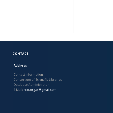
CONTACT
Address
Contact Information:
Consortium of Scientific Libraries
Database Administrator
E-Mail:
rcin.org.pl@gmail.com