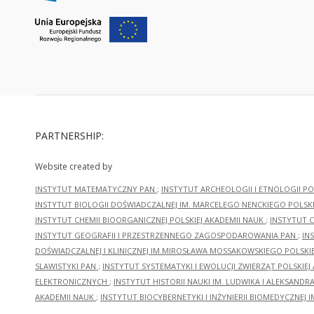
PARTNERSHIP:
Website created by
INSTYTUT MATEMATYCZNY PAN
;
INSTYTUT ARCHEOLOGII I ETNOLOGII PO
INSTYTUT BIOLOGII DOŚWIADCZALNEJ IM. MARCELEGO NENCKIEGO POLSKI
INSTYTUT CHEMII BIOORGANICZNEJ POLSKIEJ AKADEMII NAUK
;
INSTYTUT C
INSTYTUT GEOGRAFII I PRZESTRZENNEGO ZAGOSPODAROWANIA PAN
;
IN
DOŚWIADCZALNEJ I KLINICZNEJ IM.MIROSŁAWA MOSSAKOWSKIEGO POLSKI
SLAWISTYKI PAN
;
INSTYTUT SYSTEMATYKI I EWOLUCJI ZWIERZĄT POLSKIEJ
ELEKTRONICZNYCH
;
INSTYTUT HISTORII NAUKI IM. LUDWIKA I ALEKSAND
AKADEMII NAUK
;
INSTYTUT BIOCYBERNETYKI I INŻYNIERII BIOMEDYCZNEJ I