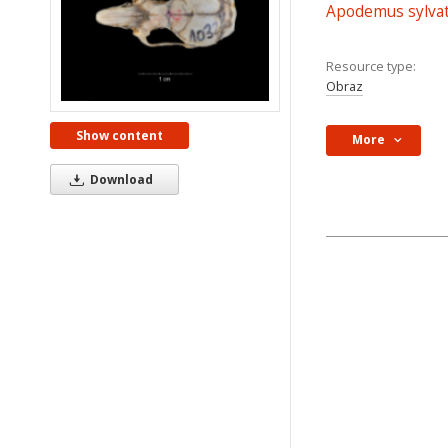
Apodemus sylvat
Resource type:
Obraz
Show content
More
Download