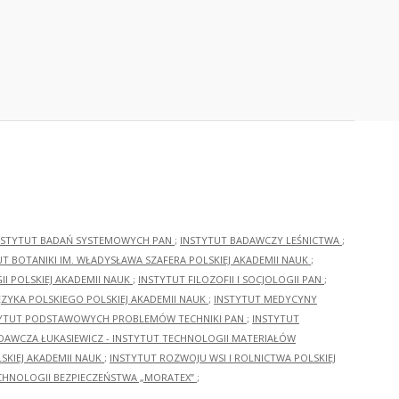
NSTYTUT BADAŃ SYSTEMOWYCH PAN
;
INSTYTUT BADAWCZY LEŚNICTWA
;
UT BOTANIKI IM. WŁADYSŁAWA SZAFERA POLSKIEJ AKADEMII NAUK
;
I POLSKIEJ AKADEMII NAUK
;
INSTYTUT FILOZOFII I SOCJOLOGII PAN
;
ĘZYKA POLSKIEGO POLSKIEJ AKADEMII NAUK
;
INSTYTUT MEDYCYNY
YTUT PODSTAWOWYCH PROBLEMÓW TECHNIKI PAN
;
INSTYTUT
ADAWCZA ŁUKASIEWICZ - INSTYTUT TECHNOLOGII MATERIAŁÓW
KIEJ AKADEMII NAUK
;
INSTYTUT ROZWOJU WSI I ROLNICTWA POLSKIEJ
CHNOLOGII BEZPIECZEŃSTWA „MORATEX”
;