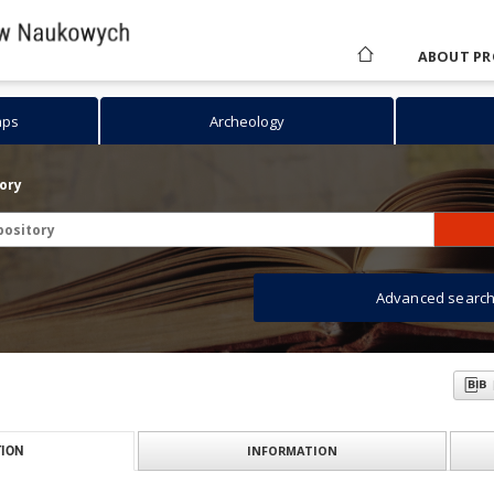
ABOUT PR
aps
Archeology
tory
Advanced searc
INFORMATION
ION