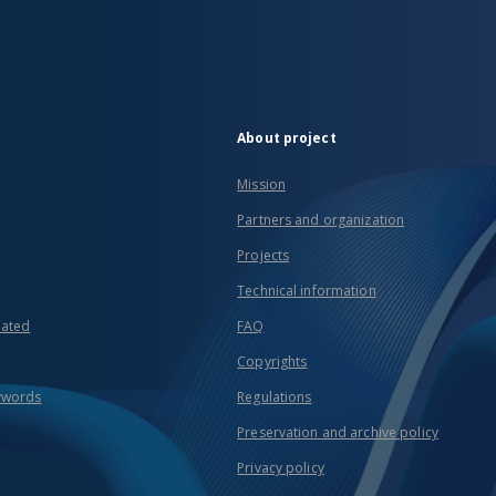
About project
Mission
Partners and organization
Projects
Technical information
eated
FAQ
Copyrights
ywords
Regulations
Preservation and archive policy
Privacy policy