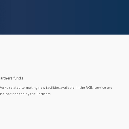
artners funds
orks related to making new facilities available in the RCIN service are
lso co-financed by the Partners.