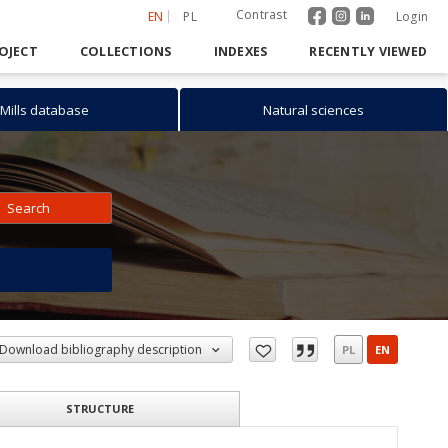
Contrast
EN
PL
Login
OJECT
COLLECTIONS
INDEXES
RECENTLY VIEWED
Mills database
Natural sciences
Search
h
Download bibliography description
PL
EN
STRUCTURE