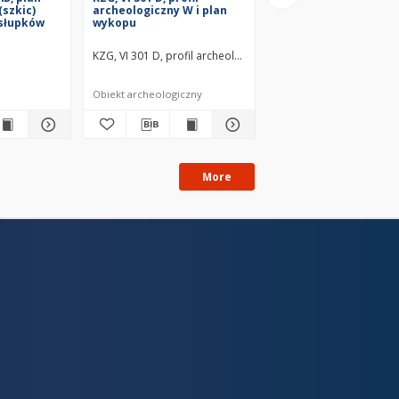
(szkic)
archeologiczny W i plan
archeologiczny N i pl
 słupków
wykopu
wykopu
owiecze wczesne
KZG, VI 301 D, profil archeologiczny W i plan wykopu średn
KZG, VI 301 D, profil a
Obiekt archeologiczny
Obiekt archeologiczny
More