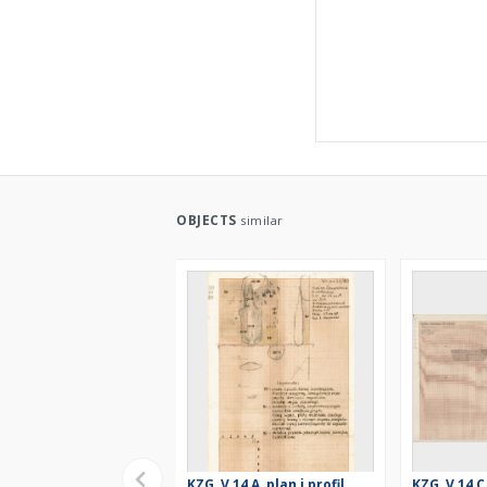
OBJECTS
similar
KZG, V 14 A, plan i profil
KZG, V 14 C,