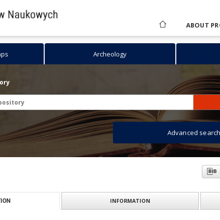
ABOUT PR
aps
Archeology
tory
Advanced searc
INFORMATION
ION