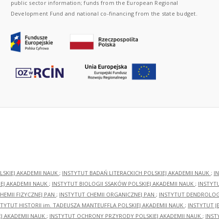
public sector information; funds from the European Regional
Development Fund and national co-financing from the state budget.
LSKIEJ AKADEMII NAUK
;
INSTYTUT BADAŃ LITERACKICH POLSKIEJ AKADEMII NAUK
;
I
EJ AKADEMII NAUK
;
INSTYTUT BIOLOGII SSAKÓW POLSKIEJ AKADEMII NAUK
;
INSTYT
HEMII FIZYCZNEJ PAN
;
INSTYTUT CHEMII ORGANICZNEJ PAN
;
INSTYTUT DENDROLOGI
STYTUT HISTORII im. TADEUSZA MANTEUFFLA POLSKIEJ AKADEMII NAUK
;
INSTYTUT J
EJ AKADEMII NAUK
;
INSTYTUT OCHRONY PRZYRODY POLSKIEJ AKADEMII NAUK
;
INST