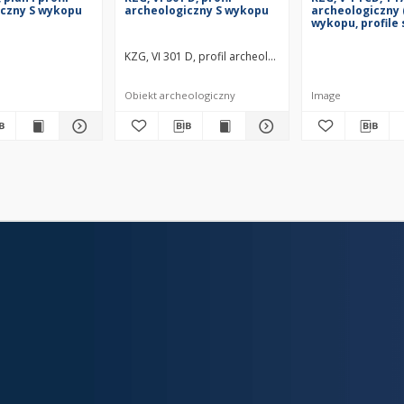
iczny S wykopu
archeologiczny S wykopu
archeologiczny 
wykopu, profile
KZG, VI 301 D, profil archeologiczny S wykopu średni
Obiekt archeologiczny
Image