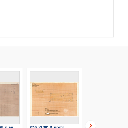
AB, plan
KZG, VI 301 D, profil
KZG, VI 301 D, profil