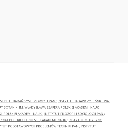
NSTYTUT BADAŃ SYSTEMOWYCH PAN
;
INSTYTUT BADAWCZY LEŚNICTWA
;
UT BOTANIKI IM. WŁADYSŁAWA SZAFERA POLSKIEJ AKADEMII NAUK
;
I POLSKIEJ AKADEMII NAUK
;
INSTYTUT FILOZOFII I SOCJOLOGII PAN
;
ĘZYKA POLSKIEGO POLSKIEJ AKADEMII NAUK
;
INSTYTUT MEDYCYNY
YTUT PODSTAWOWYCH PROBLEMÓW TECHNIKI PAN
;
INSTYTUT