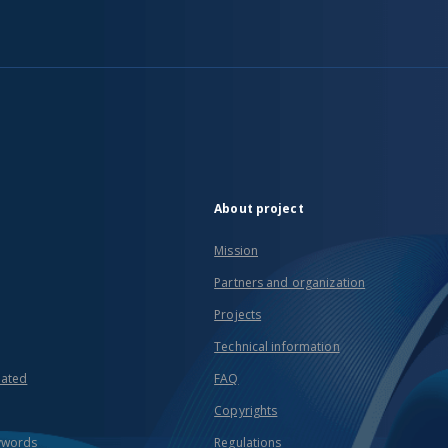
About project
Mission
Partners and organization
Projects
Technical information
eated
FAQ
Copyrights
ywords
Regulations