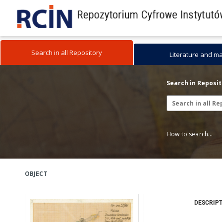
Search in all Repository
Literature and m
Search in Reposi
How to search...
OBJECT
DESCRIPT