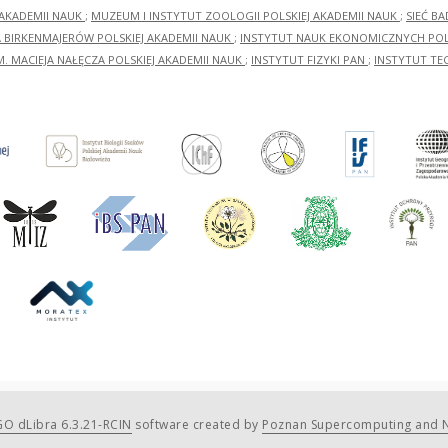
 AKADEMII NAUK
;
MUZEUM I INSTYTUT ZOOLOGII POLSKIEJ AKADEMII NAUK
;
SIEĆ B
RA BIRKENMAJERÓW POLSKIEJ AKADEMII NAUK
;
INSTYTUT NAUK EKONOMICZNYCH POLS
M. MACIEJA NAŁĘCZA POLSKIEJ AKADEMII NAUK
;
INSTYTUT FIZYKI PAN
;
INSTYTUT TE
O dLibra 6.3.21-RCIN
software created by
Poznan Supercomputing and N