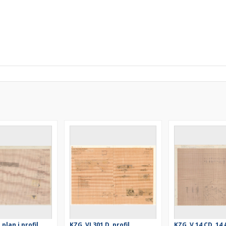
 plan i profil
KZG, VI 301 D, profil
KZG, V 14 CD, 14 