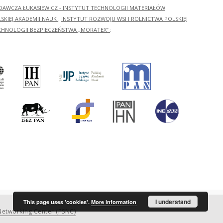
ADAWCZA ŁUKASIEWICZ - INSTYTUT TECHNOLOGII MATERIAŁÓW
KIEJ AKADEMII NAUK
;
INSTYTUT ROZWOJU WSI I ROLNICTWA POLSKIEJ
CHNOLOGII BEZPIECZEŃSTWA „MORATEX”
;
I understand
This page uses 'cookies'.
More information
etworking Center (PSNC)