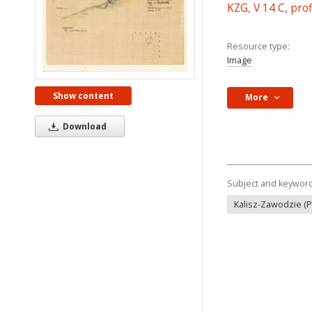
KZG, V 14 C, pro
Resource type:
Image
Show content
More
Download
Subject and keywor
Kalisz-Zawodzie (P