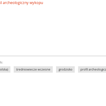
fil archeologiczny wykopu
ds:
olska)
średniowiecze wczesne
grodzisko
profil archeologic