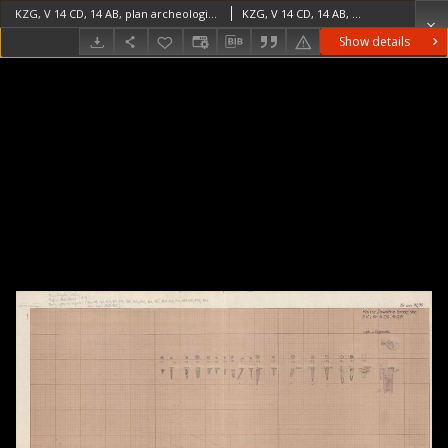
KZG, V 14 CD, 14 AB, plan archeologiczny (szkic) wykopu, profile słupków
KZG, V 14 CD, 14 AB, plan archeologiczny (szkic) wykopu, profile słupków średniowiecze wczesne
Show details