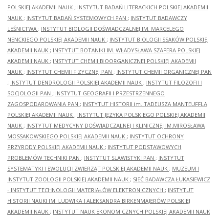
POLSKIEJ AKADEMII NAUK
;
INSTYTUT BADAŃ LITERACKICH POLSKIEJ AKADEMII
NAUK
;
INSTYTUT BADAŃ SYSTEMOWYCH PAN
;
INSTYTUT BADAWCZY
LEŚNICTWA
;
INSTYTUT BIOLOGII DOŚWIADCZALNEJ IM. MARCELEGO
NENCKIEGO POLSKIEJ AKADEMII NAUK
;
INSTYTUT BIOLOGII SSAKÓW POLSKIEJ
AKADEMII NAUK
;
INSTYTUT BOTANIKI IM. WŁADYSŁAWA SZAFERA POLSKIEJ
AKADEMII NAUK
;
INSTYTUT CHEMII BIOORGANICZNEJ POLSKIEJ AKADEMII
NAUK
;
INSTYTUT CHEMII FIZYCZNEJ PAN
;
INSTYTUT CHEMII ORGANICZNEJ PAN
;
INSTYTUT DENDROLOGII POLSKIEJ AKADEMII NAUK
;
INSTYTUT FILOZOFII I
SOCJOLOGII PAN
;
INSTYTUT GEOGRAFII I PRZESTRZENNEGO
ZAGOSPODAROWANIA PAN
;
INSTYTUT HISTORII im. TADEUSZA MANTEUFFLA
POLSKIEJ AKADEMII NAUK
;
INSTYTUT JĘZYKA POLSKIEGO POLSKIEJ AKADEMII
NAUK
;
INSTYTUT MEDYCYNY DOŚWIADCZALNEJ I KLINICZNEJ IM.MIROSŁAWA
MOSSAKOWSKIEGO POLSKIEJ AKADEMII NAUK
;
INSTYTUT OCHRONY
PRZYRODY POLSKIEJ AKADEMII NAUK
;
INSTYTUT PODSTAWOWYCH
PROBLEMÓW TECHNIKI PAN
;
INSTYTUT SLAWISTYKI PAN
;
INSTYTUT
SYSTEMATYKI I EWOLUCJI ZWIERZĄT POLSKIEJ AKADEMII NAUK
;
MUZEUM I
INSTYTUT ZOOLOGII POLSKIEJ AKADEMII NAUK
;
SIEĆ BADAWCZA ŁUKASIEWICZ
- INSTYTUT TECHNOLOGII MATERIAŁÓW ELEKTRONICZNYCH
;
INSTYTUT
HISTORII NAUKI IM. LUDWIKA I ALEKSANDRA BIRKENMAJERÓW POLSKIEJ
AKADEMII NAUK
;
INSTYTUT NAUK EKONOMICZNYCH POLSKIEJ AKADEMII NAUK