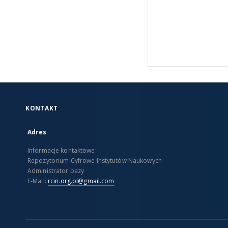
KONTAKT
Adres
Informacje kontaktowe:
Repozytorium Cyfrowe Instytutów Naukowych
Administrator bazy
E-Mail:
rcin.org.pl@gmail.com