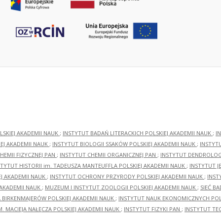
LSKIEJ AKADEMII NAUK
;
INSTYTUT BADAŃ LITERACKICH POLSKIEJ AKADEMII NAUK
;
I
EJ AKADEMII NAUK
;
INSTYTUT BIOLOGII SSAKÓW POLSKIEJ AKADEMII NAUK
;
INSTYT
HEMII FIZYCZNEJ PAN
;
INSTYTUT CHEMII ORGANICZNEJ PAN
;
INSTYTUT DENDROLOGI
STYTUT HISTORII im. TADEUSZA MANTEUFFLA POLSKIEJ AKADEMII NAUK
;
INSTYTUT J
EJ AKADEMII NAUK
;
INSTYTUT OCHRONY PRZYRODY POLSKIEJ AKADEMII NAUK
;
INST
 AKADEMII NAUK
;
MUZEUM I INSTYTUT ZOOLOGII POLSKIEJ AKADEMII NAUK
;
SIEĆ B
RA BIRKENMAJERÓW POLSKIEJ AKADEMII NAUK
;
INSTYTUT NAUK EKONOMICZNYCH POLS
M. MACIEJA NAŁĘCZA POLSKIEJ AKADEMII NAUK
;
INSTYTUT FIZYKI PAN
;
INSTYTUT TE