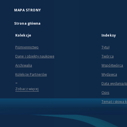
MAPA STRONY
Strona główna
Kolekcje
Indeksy
Piśmiennictwo
Tytuł
Dane i obiekty naukowe
Twórca
Archiwalia
Współtwórca
Kolekcje Partnerów
Wydawca
...
Data wydania/
Zobacz więcej
Opis
Temat i słowa 