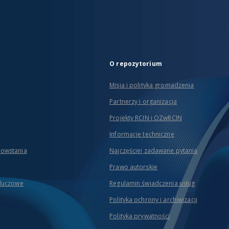
O repozytorium
Misja i polityka gromadzenia
Partnerzy i organizacja
Projekty RCIN i OZwRCIN
Informacje techniczne
powstania
Najczęściej zadawane pytania
Prawo autorskie
kluczowe
Regulamin świadczenia usług
Polityka ochrony i archiwizacji
Polityka prywatności