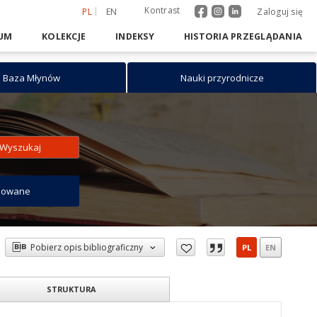
Kontrast
PL
EN
Zaloguj się
UM
KOLEKCJE
INDEKSY
HISTORIA PRZEGLĄDANIA
Baza Młynów
Nauki przyrodnicze
Wyszukaj
sowane
Pobierz opis bibliograficzny
PL
EN
STRUKTURA