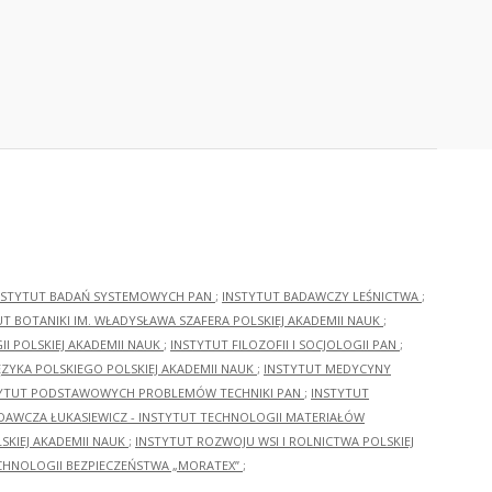
NSTYTUT BADAŃ SYSTEMOWYCH PAN
;
INSTYTUT BADAWCZY LEŚNICTWA
;
UT BOTANIKI IM. WŁADYSŁAWA SZAFERA POLSKIEJ AKADEMII NAUK
;
I POLSKIEJ AKADEMII NAUK
;
INSTYTUT FILOZOFII I SOCJOLOGII PAN
;
ĘZYKA POLSKIEGO POLSKIEJ AKADEMII NAUK
;
INSTYTUT MEDYCYNY
YTUT PODSTAWOWYCH PROBLEMÓW TECHNIKI PAN
;
INSTYTUT
ADAWCZA ŁUKASIEWICZ - INSTYTUT TECHNOLOGII MATERIAŁÓW
KIEJ AKADEMII NAUK
;
INSTYTUT ROZWOJU WSI I ROLNICTWA POLSKIEJ
CHNOLOGII BEZPIECZEŃSTWA „MORATEX”
;