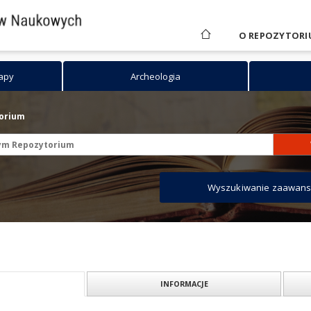
O REPOZYTORI
mapy
Archeologia
torium
Wyszukiwanie zaawan
INFORMACJE