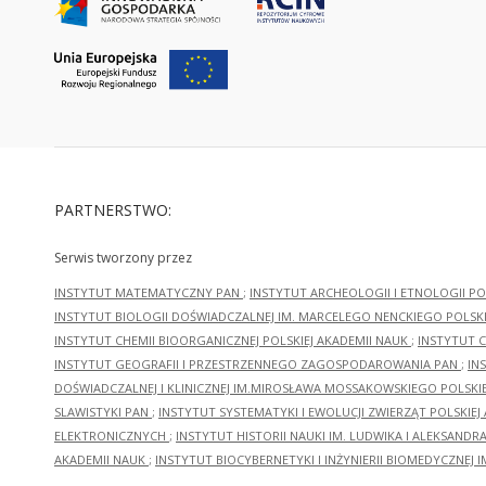
PARTNERSTWO:
Serwis tworzony przez
INSTYTUT MATEMATYCZNY PAN
;
INSTYTUT ARCHEOLOGII I ETNOLOGII PO
INSTYTUT BIOLOGII DOŚWIADCZALNEJ IM. MARCELEGO NENCKIEGO POLSKI
INSTYTUT CHEMII BIOORGANICZNEJ POLSKIEJ AKADEMII NAUK
;
INSTYTUT C
INSTYTUT GEOGRAFII I PRZESTRZENNEGO ZAGOSPODAROWANIA PAN
;
IN
DOŚWIADCZALNEJ I KLINICZNEJ IM.MIROSŁAWA MOSSAKOWSKIEGO POLSKI
SLAWISTYKI PAN
;
INSTYTUT SYSTEMATYKI I EWOLUCJI ZWIERZĄT POLSKIEJ
ELEKTRONICZNYCH
;
INSTYTUT HISTORII NAUKI IM. LUDWIKA I ALEKSAND
AKADEMII NAUK
;
INSTYTUT BIOCYBERNETYKI I INŻYNIERII BIOMEDYCZNEJ I