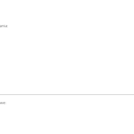
ania:
owe: