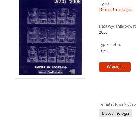
Tytuł:
Biotechnologia
Data wydania/powst
2006
Typ zasobu:
Tekst
Więcej
Temat i słowa klucz
biotechnologia