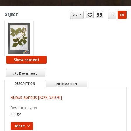
OBJECT
PL
EN
Show content
Download
DESCRIPTION
INFORMATION
Rubus apricus [KOR 52076]
Resource type:
Image
More