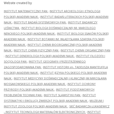
Website created by
INSTYTUT MATEMATYCZNY PAN
;
INSTYTUT ARCHEOLOGII I ETNOLOGII
POLSKIEJ AKADEMII NAUK
;
INSTYTUT BADAŃ LITERACKICH POLSKIEJ AKADEMII
NAUK
;
INSTYTUT BADAŃ SYSTEMOWYCH PAN
;
INSTYTUT BADAWCZY
LEŚNICTWA
;
INSTYTUT BIOLOGII DOŚWIADCZALNEJ IM. MARCELEGO
NENCKIEGO POLSKIEJ AKADEMII NAUK
;
INSTYTUT BIOLOGII SSAKÓW POLSKIEJ
AKADEMII NAUK
;
INSTYTUT BOTANIKI IM. WŁADYSŁAWA SZAFERA POLSKIEJ
AKADEMII NAUK
;
INSTYTUT CHEMII BIOORGANICZNEJ POLSKIEJ AKADEMII
NAUK
;
INSTYTUT CHEMII FIZYCZNEJ PAN
;
INSTYTUT CHEMII ORGANICZNEJ PAN
;
INSTYTUT DENDROLOGII POLSKIEJ AKADEMII NAUK
;
INSTYTUT FILOZOFII I
SOCJOLOGII PAN
;
INSTYTUT GEOGRAFII I PRZESTRZENNEGO
ZAGOSPODAROWANIA PAN
;
INSTYTUT HISTORII im. TADEUSZA MANTEUFFLA
POLSKIEJ AKADEMII NAUK
;
INSTYTUT JĘZYKA POLSKIEGO POLSKIEJ AKADEMII
NAUK
;
INSTYTUT MEDYCYNY DOŚWIADCZALNEJ I KLINICZNEJ IM.MIROSŁAWA
MOSSAKOWSKIEGO POLSKIEJ AKADEMII NAUK
;
INSTYTUT OCHRONY
PRZYRODY POLSKIEJ AKADEMII NAUK
;
INSTYTUT PODSTAWOWYCH
PROBLEMÓW TECHNIKI PAN
;
INSTYTUT SLAWISTYKI PAN
;
INSTYTUT
SYSTEMATYKI I EWOLUCJI ZWIERZĄT POLSKIEJ AKADEMII NAUK
;
MUZEUM I
INSTYTUT ZOOLOGII POLSKIEJ AKADEMII NAUK
;
SIEĆ BADAWCZA ŁUKASIEWICZ
- INSTYTUT TECHNOLOGII MATERIAŁÓW ELEKTRONICZNYCH
;
INSTYTUT