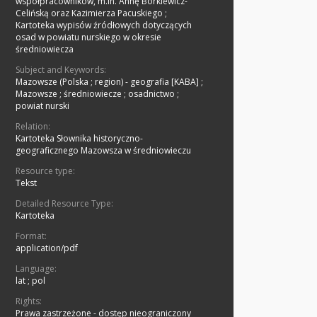
współpracowników, m.in. Annę Borkiewicz-
Celińską oraz Kazimierza Pacuskiego
;
Kartoteka wypisów źródłowych dotyczących
osad w powiatu nurskiego w okresie
średniowiecza
Subject and Keywords:
Mazowsze (Polska ; region) - geografia [KABA]
;
Mazowsze
;
średniowiecze
;
osadnictwo
;
powiat nurski
Relation:
Kartoteka Słownika historyczno-
geograficznego Mazowsza w średniowieczu
Resource type:
Tekst
Detailed Resource Type:
Kartoteka
Format:
application/pdf
Language:
lat ; pol
Rights:
Prawa zastrzeżone - dostęp nieograniczony