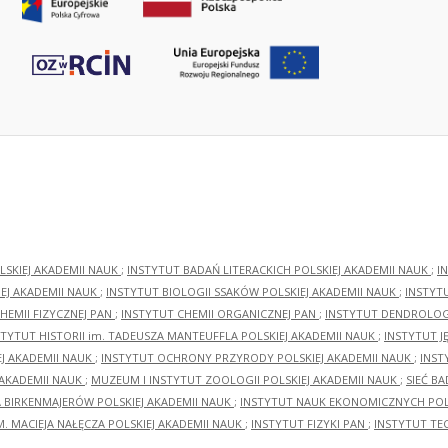
LSKIEJ AKADEMII NAUK
;
INSTYTUT BADAŃ LITERACKICH POLSKIEJ AKADEMII NAUK
;
I
EJ AKADEMII NAUK
;
INSTYTUT BIOLOGII SSAKÓW POLSKIEJ AKADEMII NAUK
;
INSTYT
HEMII FIZYCZNEJ PAN
;
INSTYTUT CHEMII ORGANICZNEJ PAN
;
INSTYTUT DENDROLOGI
STYTUT HISTORII im. TADEUSZA MANTEUFFLA POLSKIEJ AKADEMII NAUK
;
INSTYTUT J
EJ AKADEMII NAUK
;
INSTYTUT OCHRONY PRZYRODY POLSKIEJ AKADEMII NAUK
;
INST
 AKADEMII NAUK
;
MUZEUM I INSTYTUT ZOOLOGII POLSKIEJ AKADEMII NAUK
;
SIEĆ B
RA BIRKENMAJERÓW POLSKIEJ AKADEMII NAUK
;
INSTYTUT NAUK EKONOMICZNYCH POLS
M. MACIEJA NAŁĘCZA POLSKIEJ AKADEMII NAUK
;
INSTYTUT FIZYKI PAN
;
INSTYTUT TE