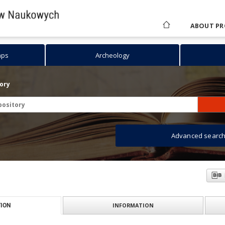
ABOUT PR
aps
Archeology
tory
Advanced searc
INFORMATION
ION