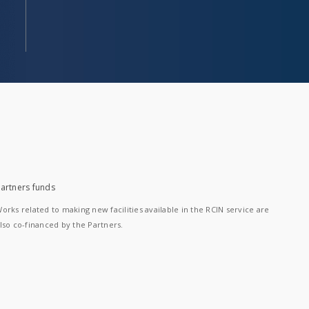
artners funds
orks related to making new facilities available in the RCIN service are
lso co-financed by the Partners.