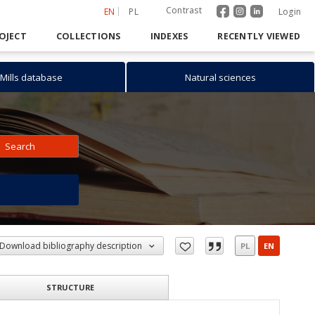
Contrast
EN
PL
Login
OJECT
COLLECTIONS
INDEXES
RECENTLY VIEWED
Mills database
Natural sciences
Search
h
Download bibliography description
PL
EN
STRUCTURE