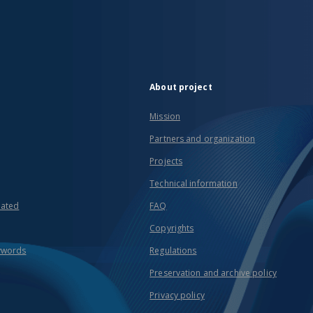
About project
Mission
Partners and organization
Projects
Technical information
eated
FAQ
Copyrights
ywords
Regulations
Preservation and archive policy
Privacy policy