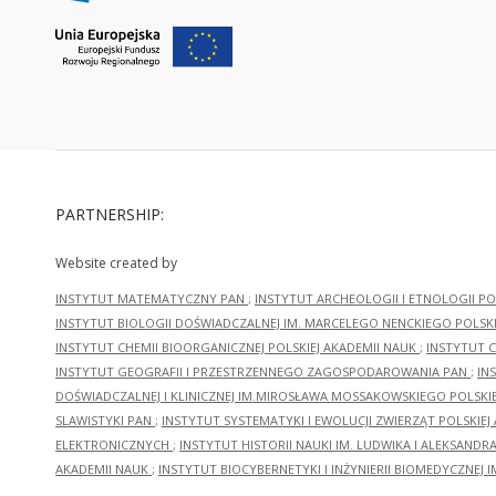
PARTNERSHIP:
Website created by
INSTYTUT MATEMATYCZNY PAN
;
INSTYTUT ARCHEOLOGII I ETNOLOGII PO
INSTYTUT BIOLOGII DOŚWIADCZALNEJ IM. MARCELEGO NENCKIEGO POLSKI
INSTYTUT CHEMII BIOORGANICZNEJ POLSKIEJ AKADEMII NAUK
;
INSTYTUT C
INSTYTUT GEOGRAFII I PRZESTRZENNEGO ZAGOSPODAROWANIA PAN
;
IN
DOŚWIADCZALNEJ I KLINICZNEJ IM.MIROSŁAWA MOSSAKOWSKIEGO POLSKI
SLAWISTYKI PAN
;
INSTYTUT SYSTEMATYKI I EWOLUCJI ZWIERZĄT POLSKIEJ
ELEKTRONICZNYCH
;
INSTYTUT HISTORII NAUKI IM. LUDWIKA I ALEKSAND
AKADEMII NAUK
;
INSTYTUT BIOCYBERNETYKI I INŻYNIERII BIOMEDYCZNEJ I