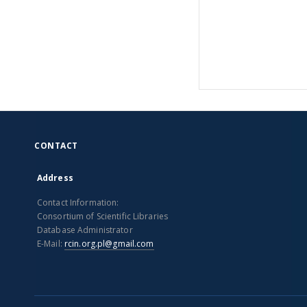
CONTACT
Address
Contact Information:
Consortium of Scientific Libraries
Database Administrator
E-Mail:
rcin.org.pl@gmail.com