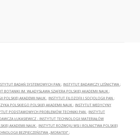
NSTYTUT BADAŃ SYSTEMOWYCH PAN
;
INSTYTUT BADAWCZY LEŚNICTWA
;
UT BOTANIKI IM. WŁADYSŁAWA SZAFERA POLSKIEJ AKADEMII NAUK
;
I POLSKIEJ AKADEMII NAUK
;
INSTYTUT FILOZOFII I SOCJOLOGII PAN
;
ĘZYKA POLSKIEGO POLSKIEJ AKADEMII NAUK
;
INSTYTUT MEDYCYNY
YTUT PODSTAWOWYCH PROBLEMÓW TECHNIKI PAN
;
INSTYTUT
ADAWCZA ŁUKASIEWICZ - INSTYTUT TECHNOLOGII MATERIAŁÓW
KIEJ AKADEMII NAUK
;
INSTYTUT ROZWOJU WSI I ROLNICTWA POLSKIEJ
CHNOLOGII BEZPIECZEŃSTWA „MORATEX”
;