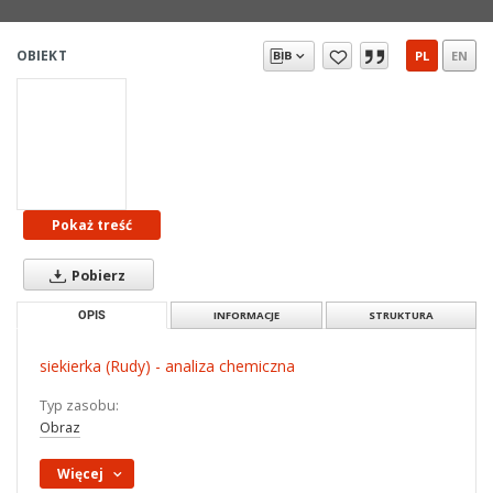
OBIEKT
PL
EN
Pokaż treść
Pobierz
OPIS
INFORMACJE
STRUKTURA
siekierka (Rudy) - analiza chemiczna
Typ zasobu:
Obraz
Więcej