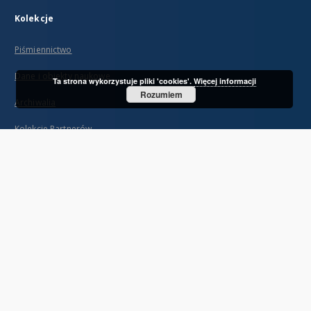
Kolekcje
Piśmiennictwo
Dane i obiekty naukowe
Ta strona wykorzystuje pliki 'cookies'.
Więcej informacji
Rozumiem
Archiwalia
Kolekcje Partnerów
...
Zobacz więcej
Indeksy
Tytuł
Twórca
Współtwórca