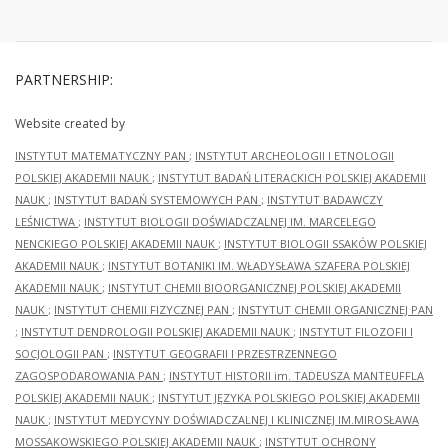
PARTNERSHIP:
Website created by
INSTYTUT MATEMATYCZNY PAN
;
INSTYTUT ARCHEOLOGII I ETNOLOGII
POLSKIEJ AKADEMII NAUK
;
INSTYTUT BADAŃ LITERACKICH POLSKIEJ AKADEMII
NAUK
;
INSTYTUT BADAŃ SYSTEMOWYCH PAN
;
INSTYTUT BADAWCZY
LEŚNICTWA
;
INSTYTUT BIOLOGII DOŚWIADCZALNEJ IM. MARCELEGO
NENCKIEGO POLSKIEJ AKADEMII NAUK
;
INSTYTUT BIOLOGII SSAKÓW POLSKIEJ
AKADEMII NAUK
;
INSTYTUT BOTANIKI IM. WŁADYSŁAWA SZAFERA POLSKIEJ
AKADEMII NAUK
;
INSTYTUT CHEMII BIOORGANICZNEJ POLSKIEJ AKADEMII
NAUK
;
INSTYTUT CHEMII FIZYCZNEJ PAN
;
INSTYTUT CHEMII ORGANICZNEJ PAN
;
INSTYTUT DENDROLOGII POLSKIEJ AKADEMII NAUK
;
INSTYTUT FILOZOFII I
SOCJOLOGII PAN
;
INSTYTUT GEOGRAFII I PRZESTRZENNEGO
ZAGOSPODAROWANIA PAN
;
INSTYTUT HISTORII im. TADEUSZA MANTEUFFLA
POLSKIEJ AKADEMII NAUK
;
INSTYTUT JĘZYKA POLSKIEGO POLSKIEJ AKADEMII
NAUK
;
INSTYTUT MEDYCYNY DOŚWIADCZALNEJ I KLINICZNEJ IM.MIROSŁAWA
MOSSAKOWSKIEGO POLSKIEJ AKADEMII NAUK
;
INSTYTUT OCHRONY