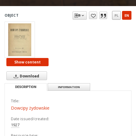
OBJECT
PL
EN
Show content
Download
DESCRIPTION
INFORMATION
Title:
Dowcipy żydowskie
Date issued/created:
1927
Resource type: