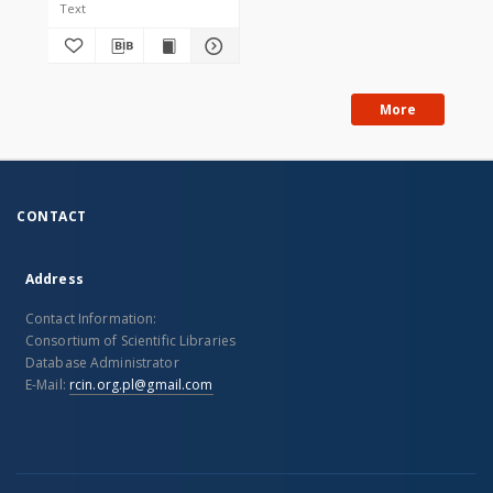
Text
More
CONTACT
Address
Contact Information:
Consortium of Scientific Libraries
Database Administrator
E-Mail:
rcin.org.pl@gmail.com