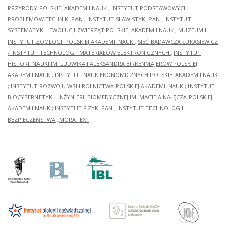
PRZYRODY POLSKIEJ AKADEMII NAUK
;
INSTYTUT PODSTAWOWYCH
PROBLEMÓW TECHNIKI PAN
;
INSTYTUT SLAWISTYKI PAN
;
INSTYTUT
SYSTEMATYKI I EWOLUCJI ZWIERZĄT POLSKIEJ AKADEMII NAUK
;
MUZEUM I
INSTYTUT ZOOLOGII POLSKIEJ AKADEMII NAUK
;
SIEĆ BADAWCZA ŁUKASIEWICZ
- INSTYTUT TECHNOLOGII MATERIAŁÓW ELEKTRONICZNYCH
;
INSTYTUT
HISTORII NAUKI IM. LUDWIKA I ALEKSANDRA BIRKENMAJERÓW POLSKIEJ
AKADEMII NAUK
;
INSTYTUT NAUK EKONOMICZNYCH POLSKIEJ AKADEMII NAUK
;
INSTYTUT ROZWOJU WSI I ROLNICTWA POLSKIEJ AKADEMII NAUK
;
INSTYTUT
BIOCYBERNETYKI I INŻYNIERII BIOMEDYCZNEJ IM. MACIEJA NAŁĘCZA POLSKIEJ
AKADEMII NAUK
;
INSTYTUT FIZYKI PAN
;
INSTYTUT TECHNOLOGII
BEZPIECZEŃSTWA „MORATEX”
;