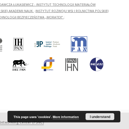
ADAWCZA ŁUKASIEWICZ - INSTYTUT TECHNOLOGII MATERIAŁÓW
KIEJ AKADEMII NAUK
;
INSTYTUT ROZWOJU WSI I ROLNICTWA POLSKIEJ
CHNOLOGII BEZPIECZEŃSTWA „MORATEX”
;
I understand
This page uses 'cookies'.
More information
etworking Center (PSNC)