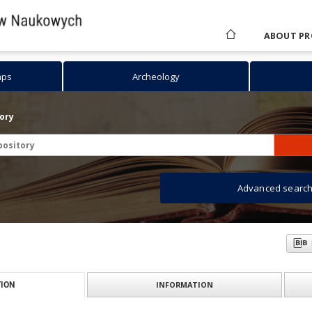
ABOUT PR
aps
Archeology
tory
Advanced searc
INFORMATION
ION