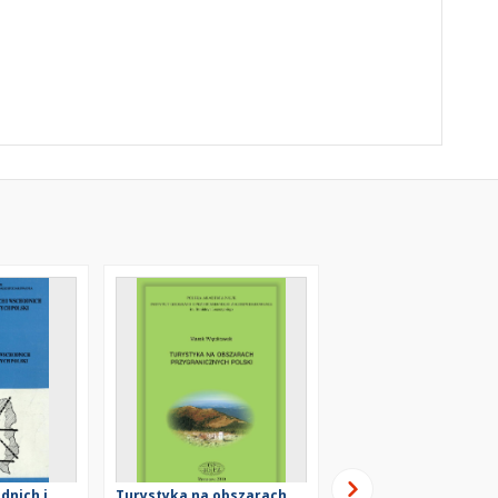
dnich i
Turystyka na obszarach
Some Problems of Pol