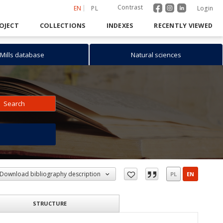
Contrast
EN
PL
Login
OJECT
COLLECTIONS
INDEXES
RECENTLY VIEWED
Mills database
Natural sciences
Search
h
Download bibliography description
PL
EN
STRUCTURE