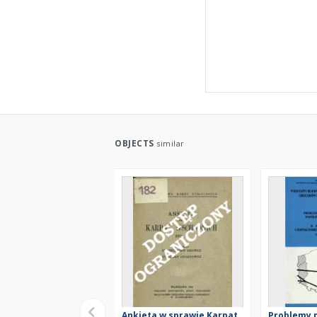
OBJECTS
similar
Ankieta w sprawie Karpat
Problemy 