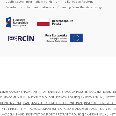
public sector information; funds from the European Regional
Development Fund and national co-financing from the state budget.
LSKIEJ AKADEMII NAUK
;
INSTYTUT BADAŃ LITERACKICH POLSKIEJ AKADEMII NAUK
;
I
EJ AKADEMII NAUK
;
INSTYTUT BIOLOGII SSAKÓW POLSKIEJ AKADEMII NAUK
;
INSTYT
HEMII FIZYCZNEJ PAN
;
INSTYTUT CHEMII ORGANICZNEJ PAN
;
INSTYTUT DENDROLOGI
STYTUT HISTORII im. TADEUSZA MANTEUFFLA POLSKIEJ AKADEMII NAUK
;
INSTYTUT J
EJ AKADEMII NAUK
;
INSTYTUT OCHRONY PRZYRODY POLSKIEJ AKADEMII NAUK
;
INST