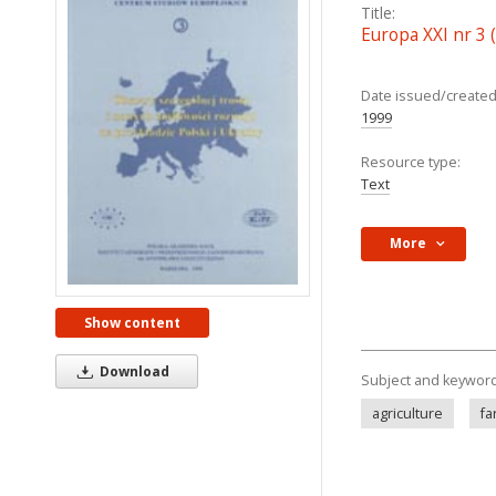
Title:
Europa XXI nr 3 
Date issued/created
1999
Resource type:
Text
More
Show content
Download
Subject and keywor
agriculture
fa