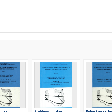
polsko-
Problemy polsko-
Rolnictwo zacho