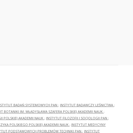
NSTYTUT BADAŃ SYSTEMOWYCH PAN
;
INSTYTUT BADAWCZY LEŚNICTWA
;
UT BOTANIKI IM. WŁADYSŁAWA SZAFERA POLSKIEJ AKADEMII NAUK
;
I POLSKIEJ AKADEMII NAUK
;
INSTYTUT FILOZOFII I SOCJOLOGII PAN
;
ĘZYKA POLSKIEGO POLSKIEJ AKADEMII NAUK
;
INSTYTUT MEDYCYNY
YTUT PODSTAWOWYCH PROBLEMÓW TECHNIKI PAN
;
INSTYTUT