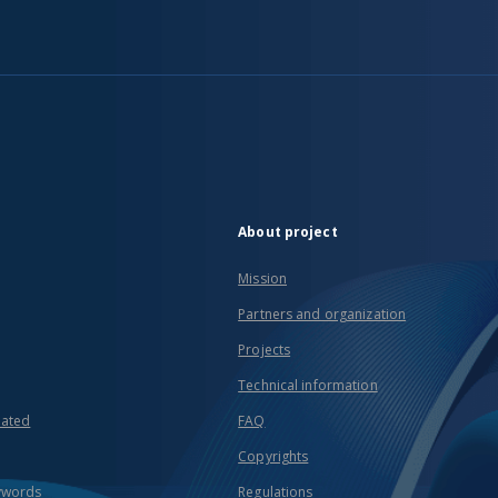
About project
Mission
Partners and organization
Projects
Technical information
eated
FAQ
Copyrights
ywords
Regulations