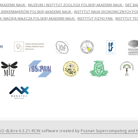
 AKADEMII NAUK
;
MUZEUM I INSTYTUT ZOOLOGII POLSKIEJ AKADEMII NAUK
;
SIEĆ B
RA BIRKENMAJERÓW POLSKIEJ AKADEMII NAUK
;
INSTYTUT NAUK EKONOMICZNYCH POLS
M. MACIEJA NAŁĘCZA POLSKIEJ AKADEMII NAUK
;
INSTYTUT FIZYKI PAN
;
INSTYTUT TE
O dLibra 6.3.21-RCIN
software created by
Poznan Supercomputing and N