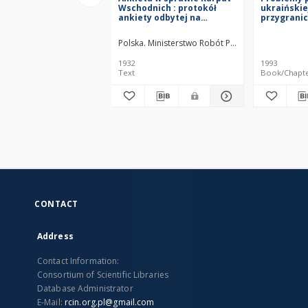
Wschodnich : protokół
ukraińskie
ankiety odbytej na
przygranic
zaproszenie Urzędu
Wojewódzkiego w
Polska. Ministerstwo Robót Publicznych.
Stanisławowie z inicjatywy
Ministerstwa Robót
1932
1993
Publicznych w dniach 29 i
Text
Book/Chapt
30 maja 1931
CONTACT
Address
Contact Information:
Consortium of Scientific Libraries
Database Administrator
E-Mail:
rcin.org.pl@gmail.com