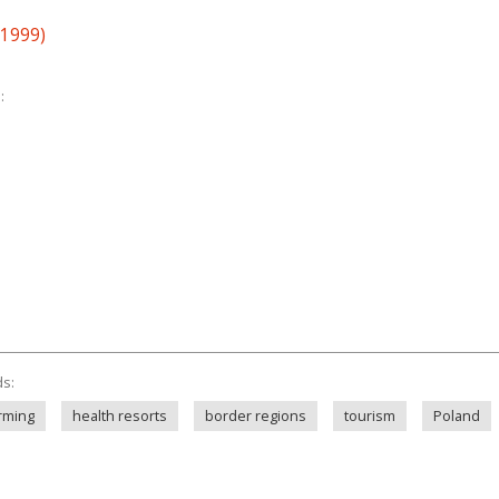
(1999)
:
ds:
rming
health resorts
border regions
tourism
Poland