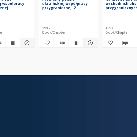
j współpracy
ukraińskiej współpracy
wschodnich ob
znej
przygranicznej. 2
przygranicznych
1995
1993
er
Book/Chapter
Book/Chapter