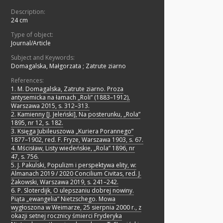
Description:
24 cm
Type of object:
Journal/Article
Subject and Keywords:
Domagalska, Małgorzata
;
Zatrute ziarno
References:
1. M. Domagalska, Zatrute ziarno. Proza
antysemicka na łamach „Roli” (1883–1912),
Warszawa 2015, s. 312–313.
2. Kamienny [J. Jeleński], Na posterunku, „Rola”
1895, nr 12, s. 182.
3. Księga Jubileuszowa „Kuriera Porannego”
1877–1902, red. F. Fryze, Warszawa 1903, s. 67.
4. Mścisław, Listy wiedeńskie, „Rola” 1896, nr
47, s. 756.
5. J. Pakulski, Populizm i perspektywa elity, w:
Almanach 2019 / 2020 Concilium Civitas, red. J.
Żakowski, Warszawa 2019, s. 241–242.
6. P. Sloterdijk, O ulepszaniu dobrej nowiny.
Piąta „ewangelia” Nietzschego. Mowa
wygłoszona w Weimarze, 25 sierpnia 2000 r., z
okazji setnej rocznicy śmierci Fryderyka