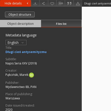
Hide details
Długi cień antysem
Object structure
Object description
Files list
Metadata language
English
Title:
Długi cień antysemityzmu
Subtitle:
Napis Seria XXV (2019)
Creator:
Pąkciński, Marek
Publisher:
Wydawnictwo IBL PAN
Place of publishing:
Warszawa
Date issued/created:
2020