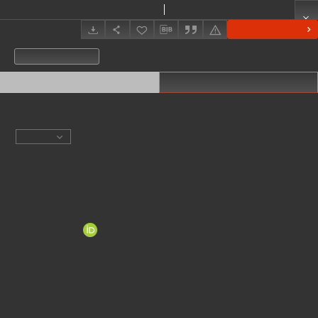
Długi cień antysemityzmu
Pąkciński, Marek
Show details