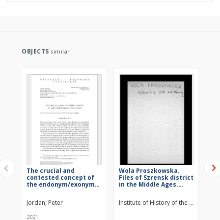
OBJECTS
similar
The crucial and
Wola Proszkowska.
Wie
contested concept of
Files of Szrensk district
dis
the endonym/exonym
in the Middle Ages.
Age
divide
Files of Historico-
Ge
Geographical
Di
Jordan, Peter
Institute of History of the Polish Ac
Ins
Dictionary of Masovia
in
in the Middle Ages
2021