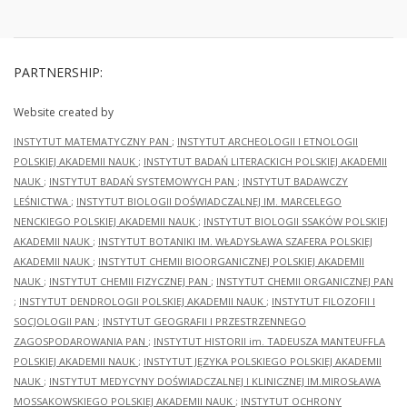
PARTNERSHIP:
Website created by
INSTYTUT MATEMATYCZNY PAN
;
INSTYTUT ARCHEOLOGII I ETNOLOGII
POLSKIEJ AKADEMII NAUK
;
INSTYTUT BADAŃ LITERACKICH POLSKIEJ AKADEMII
NAUK
;
INSTYTUT BADAŃ SYSTEMOWYCH PAN
;
INSTYTUT BADAWCZY
LEŚNICTWA
;
INSTYTUT BIOLOGII DOŚWIADCZALNEJ IM. MARCELEGO
NENCKIEGO POLSKIEJ AKADEMII NAUK
;
INSTYTUT BIOLOGII SSAKÓW POLSKIEJ
AKADEMII NAUK
;
INSTYTUT BOTANIKI IM. WŁADYSŁAWA SZAFERA POLSKIEJ
AKADEMII NAUK
;
INSTYTUT CHEMII BIOORGANICZNEJ POLSKIEJ AKADEMII
NAUK
;
INSTYTUT CHEMII FIZYCZNEJ PAN
;
INSTYTUT CHEMII ORGANICZNEJ PAN
;
INSTYTUT DENDROLOGII POLSKIEJ AKADEMII NAUK
;
INSTYTUT FILOZOFII I
SOCJOLOGII PAN
;
INSTYTUT GEOGRAFII I PRZESTRZENNEGO
ZAGOSPODAROWANIA PAN
;
INSTYTUT HISTORII im. TADEUSZA MANTEUFFLA
POLSKIEJ AKADEMII NAUK
;
INSTYTUT JĘZYKA POLSKIEGO POLSKIEJ AKADEMII
NAUK
;
INSTYTUT MEDYCYNY DOŚWIADCZALNEJ I KLINICZNEJ IM.MIROSŁAWA
MOSSAKOWSKIEGO POLSKIEJ AKADEMII NAUK
;
INSTYTUT OCHRONY