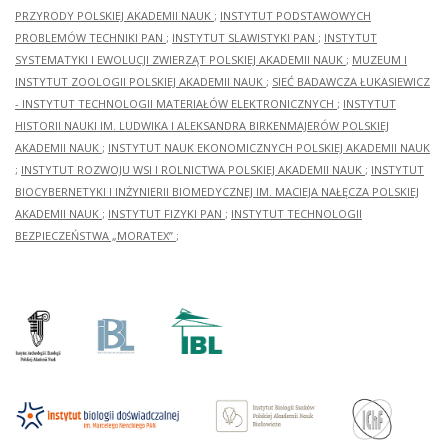
PRZYRODY POLSKIEJ AKADEMII NAUK
;
INSTYTUT PODSTAWOWYCH
PROBLEMÓW TECHNIKI PAN
;
INSTYTUT SLAWISTYKI PAN
;
INSTYTUT
SYSTEMATYKI I EWOLUCJI ZWIERZĄT POLSKIEJ AKADEMII NAUK
;
MUZEUM I
INSTYTUT ZOOLOGII POLSKIEJ AKADEMII NAUK
;
SIEĆ BADAWCZA ŁUKASIEWICZ
- INSTYTUT TECHNOLOGII MATERIAŁÓW ELEKTRONICZNYCH
;
INSTYTUT
HISTORII NAUKI IM. LUDWIKA I ALEKSANDRA BIRKENMAJERÓW POLSKIEJ
AKADEMII NAUK
;
INSTYTUT NAUK EKONOMICZNYCH POLSKIEJ AKADEMII NAUK
;
INSTYTUT ROZWOJU WSI I ROLNICTWA POLSKIEJ AKADEMII NAUK
;
INSTYTUT
BIOCYBERNETYKI I INŻYNIERII BIOMEDYCZNEJ IM. MACIEJA NAŁĘCZA POLSKIEJ
AKADEMII NAUK
;
INSTYTUT FIZYKI PAN
;
INSTYTUT TECHNOLOGII
BEZPIECZEŃSTWA „MORATEX”
;