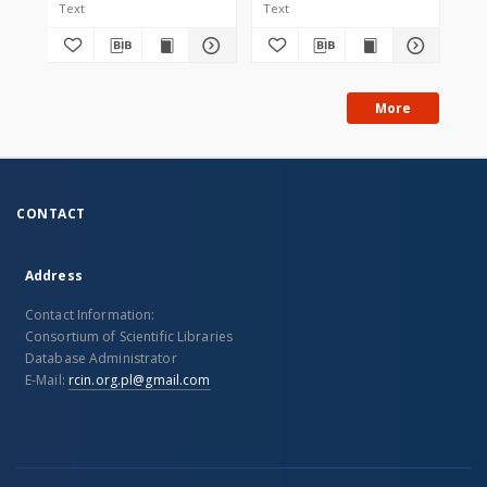
Text
Text
Tex
More
CONTACT
Address
Contact Information:
Consortium of Scientific Libraries
Database Administrator
E-Mail:
rcin.org.pl@gmail.com