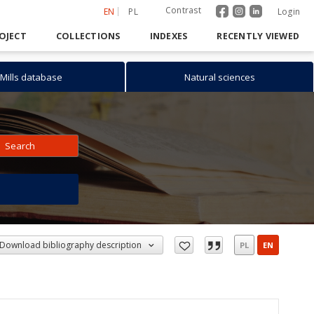
Contrast
EN
PL
Login
OJECT
COLLECTIONS
INDEXES
RECENTLY VIEWED
Mills database
Natural sciences
Search
h
Download bibliography description
PL
EN