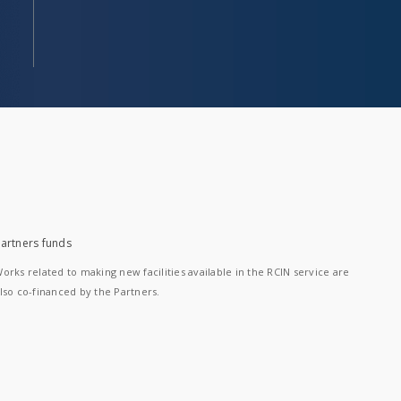
artners funds
orks related to making new facilities available in the RCIN service are
lso co-financed by the Partners.