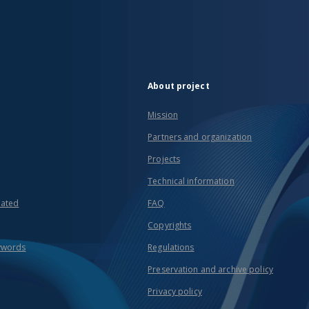
About project
Mission
Partners and organization
Projects
Technical information
eated
FAQ
Copyrights
ywords
Regulations
Preservation and archive policy
Privacy policy