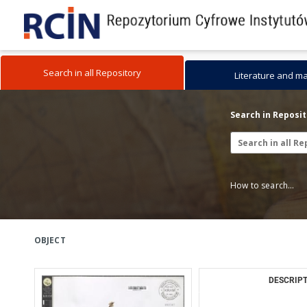
Search in all Repository
Literature and m
Search in Reposi
How to search...
OBJECT
DESCRIPT