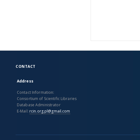
CONTACT
Address
Contact Information:
Consortium of Scientific Libraries
Database Administrator
E-Mail:
rcin.org.pl@gmail.com