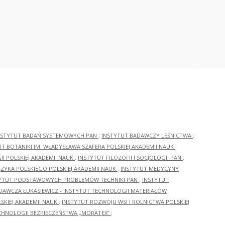
NSTYTUT BADAŃ SYSTEMOWYCH PAN
;
INSTYTUT BADAWCZY LEŚNICTWA
;
UT BOTANIKI IM. WŁADYSŁAWA SZAFERA POLSKIEJ AKADEMII NAUK
;
I POLSKIEJ AKADEMII NAUK
;
INSTYTUT FILOZOFII I SOCJOLOGII PAN
;
ĘZYKA POLSKIEGO POLSKIEJ AKADEMII NAUK
;
INSTYTUT MEDYCYNY
YTUT PODSTAWOWYCH PROBLEMÓW TECHNIKI PAN
;
INSTYTUT
ADAWCZA ŁUKASIEWICZ - INSTYTUT TECHNOLOGII MATERIAŁÓW
KIEJ AKADEMII NAUK
;
INSTYTUT ROZWOJU WSI I ROLNICTWA POLSKIEJ
CHNOLOGII BEZPIECZEŃSTWA „MORATEX”
;