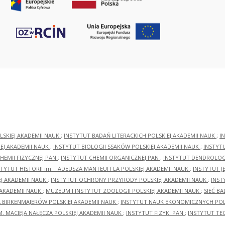
LSKIEJ AKADEMII NAUK
;
INSTYTUT BADAŃ LITERACKICH POLSKIEJ AKADEMII NAUK
;
I
EJ AKADEMII NAUK
;
INSTYTUT BIOLOGII SSAKÓW POLSKIEJ AKADEMII NAUK
;
INSTYT
HEMII FIZYCZNEJ PAN
;
INSTYTUT CHEMII ORGANICZNEJ PAN
;
INSTYTUT DENDROLOGI
STYTUT HISTORII im. TADEUSZA MANTEUFFLA POLSKIEJ AKADEMII NAUK
;
INSTYTUT J
EJ AKADEMII NAUK
;
INSTYTUT OCHRONY PRZYRODY POLSKIEJ AKADEMII NAUK
;
INST
 AKADEMII NAUK
;
MUZEUM I INSTYTUT ZOOLOGII POLSKIEJ AKADEMII NAUK
;
SIEĆ B
RA BIRKENMAJERÓW POLSKIEJ AKADEMII NAUK
;
INSTYTUT NAUK EKONOMICZNYCH POLS
M. MACIEJA NAŁĘCZA POLSKIEJ AKADEMII NAUK
;
INSTYTUT FIZYKI PAN
;
INSTYTUT TE