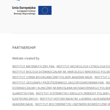
PARTNERSHIP:
Website created by
INSTYTUT MATEMATYCZNY PAN
;
INSTYTUT ARCHEOLOGII I ETNOLOGII PO
INSTYTUT BIOLOGII DOŚWIADCZALNEJ IM. MARCELEGO NENCKIEGO POLSKI
INSTYTUT CHEMII BIOORGANICZNEJ POLSKIEJ AKADEMII NAUK
;
INSTYTUT C
INSTYTUT GEOGRAFII I PRZESTRZENNEGO ZAGOSPODAROWANIA PAN
;
IN
DOŚWIADCZALNEJ I KLINICZNEJ IM.MIROSŁAWA MOSSAKOWSKIEGO POLSKI
SLAWISTYKI PAN
;
INSTYTUT SYSTEMATYKI I EWOLUCJI ZWIERZĄT POLSKIEJ
ELEKTRONICZNYCH
;
INSTYTUT HISTORII NAUKI IM. LUDWIKA I ALEKSAND
AKADEMII NAUK
;
INSTYTUT BIOCYBERNETYKI I INŻYNIERII BIOMEDYCZNEJ I