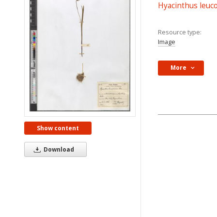
Hyacinthus leuc
Resource type:
Image
More
Show content
Download