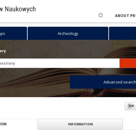
ABOUT PR
aps
Archeology
tory
Advanced searc
INFORMATION
ION