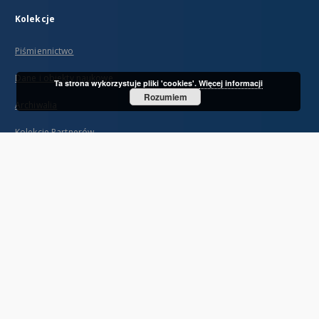
Kolekcje
Piśmiennictwo
Dane i obiekty naukowe
Ta strona wykorzystuje pliki 'cookies'.
Więcej informacji
Rozumiem
Archiwalia
Kolekcje Partnerów
...
Zobacz więcej
Indeksy
Tytuł
Twórca
Współtwórca