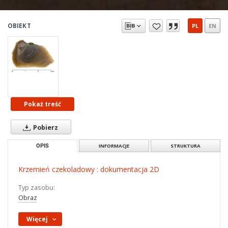
OBIEKT
PL
EN
Pokaż treść
Pobierz
OPIS
INFORMACJE
STRUKTURA
Krzemień czekoladowy : dokumentacja 2D
Typ zasobu:
Obraz
Więcej