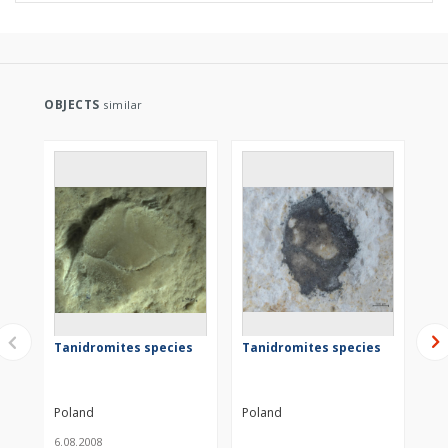
OBJECTS
similar
Tanidromites species
Tanidromites species
Ta
Poland
Poland
Po
6.08.2008
21.