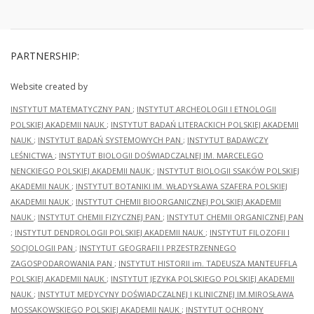
PARTNERSHIP:
Website created by
INSTYTUT MATEMATYCZNY PAN
;
INSTYTUT ARCHEOLOGII I ETNOLOGII
POLSKIEJ AKADEMII NAUK
;
INSTYTUT BADAŃ LITERACKICH POLSKIEJ AKADEMII
NAUK
;
INSTYTUT BADAŃ SYSTEMOWYCH PAN
;
INSTYTUT BADAWCZY
LEŚNICTWA
;
INSTYTUT BIOLOGII DOŚWIADCZALNEJ IM. MARCELEGO
NENCKIEGO POLSKIEJ AKADEMII NAUK
;
INSTYTUT BIOLOGII SSAKÓW POLSKIEJ
AKADEMII NAUK
;
INSTYTUT BOTANIKI IM. WŁADYSŁAWA SZAFERA POLSKIEJ
AKADEMII NAUK
;
INSTYTUT CHEMII BIOORGANICZNEJ POLSKIEJ AKADEMII
NAUK
;
INSTYTUT CHEMII FIZYCZNEJ PAN
;
INSTYTUT CHEMII ORGANICZNEJ PAN
;
INSTYTUT DENDROLOGII POLSKIEJ AKADEMII NAUK
;
INSTYTUT FILOZOFII I
SOCJOLOGII PAN
;
INSTYTUT GEOGRAFII I PRZESTRZENNEGO
ZAGOSPODAROWANIA PAN
;
INSTYTUT HISTORII im. TADEUSZA MANTEUFFLA
POLSKIEJ AKADEMII NAUK
;
INSTYTUT JĘZYKA POLSKIEGO POLSKIEJ AKADEMII
NAUK
;
INSTYTUT MEDYCYNY DOŚWIADCZALNEJ I KLINICZNEJ IM.MIROSŁAWA
MOSSAKOWSKIEGO POLSKIEJ AKADEMII NAUK
;
INSTYTUT OCHRONY