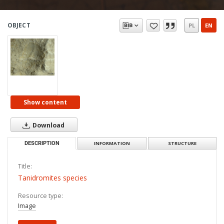
OBJECT
PL
EN
Show content
Download
DESCRIPTION
INFORMATION
STRUCTURE
Title:
Tanidromites species
Resource type:
Image