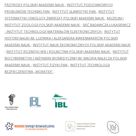
PRZYRODY POLSKIEJ AKADEMII NAUK
;
INSTYTUT PODSTAWOWYCH
PROBLEMÓW TECHNIKI PAN
;
INSTYTUT SLAWISTYKI PAN
;
INSTYTUT
SYSTEMATYKI I EWOLUCJI ZWIERZĄT POLSKIEJ AKADEMII NAUK
;
MUZEUM I
INSTYTUT ZOOLOGII POLSKIEJ AKADEMII NAUK
;
SIEĆ BADAWCZA ŁUKASIEWICZ
- INSTYTUT TECHNOLOGII MATERIAŁÓW ELEKTRONICZNYCH
;
INSTYTUT
HISTORII NAUKI IM. LUDWIKA I ALEKSANDRA BIRKENMAJERÓW POLSKIEJ
AKADEMII NAUK
;
INSTYTUT NAUK EKONOMICZNYCH POLSKIEJ AKADEMII NAUK
;
INSTYTUT ROZWOJU WSI I ROLNICTWA POLSKIEJ AKADEMII NAUK
;
INSTYTUT
BIOCYBERNETYKI I INŻYNIERII BIOMEDYCZNEJ IM. MACIEJA NAŁĘCZA POLSKIEJ
AKADEMII NAUK
;
INSTYTUT FIZYKI PAN
;
INSTYTUT TECHNOLOGII
BEZPIECZEŃSTWA „MORATEX”
;