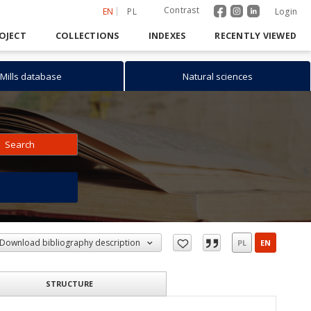
Contrast
EN
PL
Login
OJECT
COLLECTIONS
INDEXES
RECENTLY VIEWED
Mills database
Natural sciences
Search
h
Download bibliography description
PL
EN
STRUCTURE