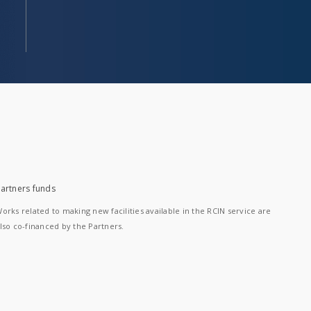
artners funds
orks related to making new facilities available in the RCIN service are
lso co-financed by the Partners.