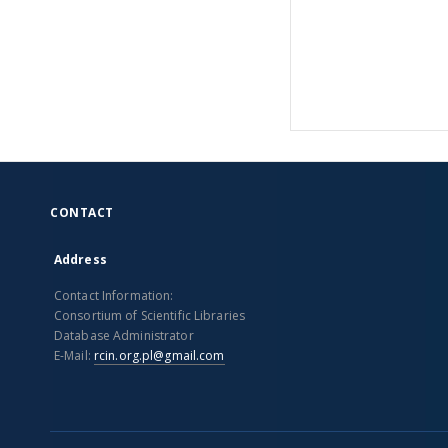
CONTACT
Address
Contact Information:
Consortium of Scientific Libraries
Database Administrator
E-Mail:
rcin.org.pl@gmail.com