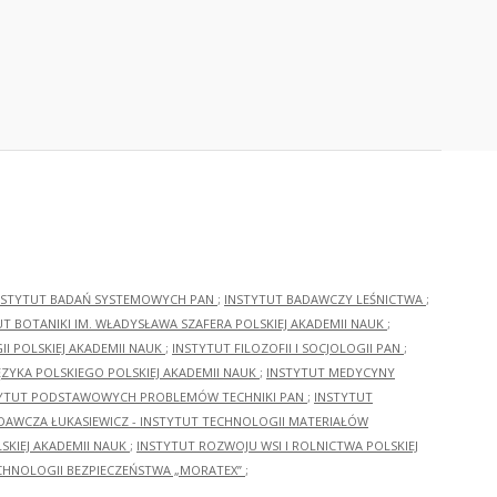
NSTYTUT BADAŃ SYSTEMOWYCH PAN
;
INSTYTUT BADAWCZY LEŚNICTWA
;
UT BOTANIKI IM. WŁADYSŁAWA SZAFERA POLSKIEJ AKADEMII NAUK
;
I POLSKIEJ AKADEMII NAUK
;
INSTYTUT FILOZOFII I SOCJOLOGII PAN
;
ĘZYKA POLSKIEGO POLSKIEJ AKADEMII NAUK
;
INSTYTUT MEDYCYNY
YTUT PODSTAWOWYCH PROBLEMÓW TECHNIKI PAN
;
INSTYTUT
ADAWCZA ŁUKASIEWICZ - INSTYTUT TECHNOLOGII MATERIAŁÓW
KIEJ AKADEMII NAUK
;
INSTYTUT ROZWOJU WSI I ROLNICTWA POLSKIEJ
CHNOLOGII BEZPIECZEŃSTWA „MORATEX”
;