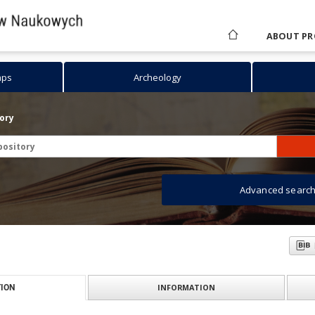
ABOUT PR
aps
Archeology
tory
Advanced searc
INFORMATION
ION