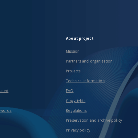
About project
Mission
Partners and organization
Projects
Technical information
eated
FAQ
Copyrights
ywords
Regulations
Preservation and archive policy
Privacy policy