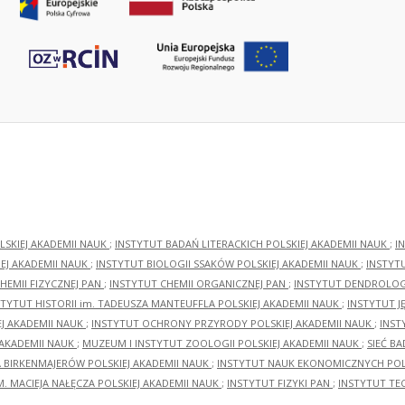
LSKIEJ AKADEMII NAUK
;
INSTYTUT BADAŃ LITERACKICH POLSKIEJ AKADEMII NAUK
;
I
EJ AKADEMII NAUK
;
INSTYTUT BIOLOGII SSAKÓW POLSKIEJ AKADEMII NAUK
;
INSTYT
HEMII FIZYCZNEJ PAN
;
INSTYTUT CHEMII ORGANICZNEJ PAN
;
INSTYTUT DENDROLOGI
STYTUT HISTORII im. TADEUSZA MANTEUFFLA POLSKIEJ AKADEMII NAUK
;
INSTYTUT J
EJ AKADEMII NAUK
;
INSTYTUT OCHRONY PRZYRODY POLSKIEJ AKADEMII NAUK
;
INST
 AKADEMII NAUK
;
MUZEUM I INSTYTUT ZOOLOGII POLSKIEJ AKADEMII NAUK
;
SIEĆ B
RA BIRKENMAJERÓW POLSKIEJ AKADEMII NAUK
;
INSTYTUT NAUK EKONOMICZNYCH POLS
M. MACIEJA NAŁĘCZA POLSKIEJ AKADEMII NAUK
;
INSTYTUT FIZYKI PAN
;
INSTYTUT TE