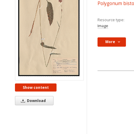
Polygonum bistor
Resource type:
Image
More
Show content
Download