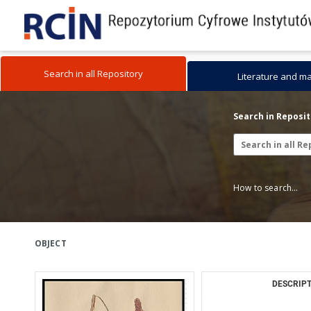
Search in all Repository
Literature and m
Search in Reposi
How to search...
OBJECT
DESCRIPT