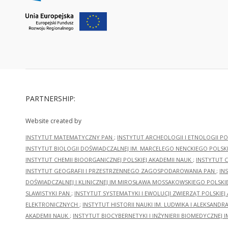
PARTNERSHIP:
Website created by
INSTYTUT MATEMATYCZNY PAN
;
INSTYTUT ARCHEOLOGII I ETNOLOGII PO
INSTYTUT BIOLOGII DOŚWIADCZALNEJ IM. MARCELEGO NENCKIEGO POLSKI
INSTYTUT CHEMII BIOORGANICZNEJ POLSKIEJ AKADEMII NAUK
;
INSTYTUT C
INSTYTUT GEOGRAFII I PRZESTRZENNEGO ZAGOSPODAROWANIA PAN
;
IN
DOŚWIADCZALNEJ I KLINICZNEJ IM.MIROSŁAWA MOSSAKOWSKIEGO POLSKI
SLAWISTYKI PAN
;
INSTYTUT SYSTEMATYKI I EWOLUCJI ZWIERZĄT POLSKIEJ
ELEKTRONICZNYCH
;
INSTYTUT HISTORII NAUKI IM. LUDWIKA I ALEKSAND
AKADEMII NAUK
;
INSTYTUT BIOCYBERNETYKI I INŻYNIERII BIOMEDYCZNEJ I