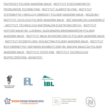
PRZYRODY POLSKIEJ AKADEMII NAUK
;
INSTYTUT PODSTAWOWYCH
PROBLEMÓW TECHNIKI PAN
;
INSTYTUT SLAWISTYKI PAN
;
INSTYTUT
SYSTEMATYKI I EWOLUCJI ZWIERZĄT POLSKIEJ AKADEMII NAUK
;
MUZEUM I
INSTYTUT ZOOLOGII POLSKIEJ AKADEMII NAUK
;
SIEĆ BADAWCZA ŁUKASIEWICZ
- INSTYTUT TECHNOLOGII MATERIAŁÓW ELEKTRONICZNYCH
;
INSTYTUT
HISTORII NAUKI IM. LUDWIKA I ALEKSANDRA BIRKENMAJERÓW POLSKIEJ
AKADEMII NAUK
;
INSTYTUT NAUK EKONOMICZNYCH POLSKIEJ AKADEMII NAUK
;
INSTYTUT ROZWOJU WSI I ROLNICTWA POLSKIEJ AKADEMII NAUK
;
INSTYTUT
BIOCYBERNETYKI I INŻYNIERII BIOMEDYCZNEJ IM. MACIEJA NAŁĘCZA POLSKIEJ
AKADEMII NAUK
;
INSTYTUT FIZYKI PAN
;
INSTYTUT TECHNOLOGII
BEZPIECZEŃSTWA „MORATEX”
;