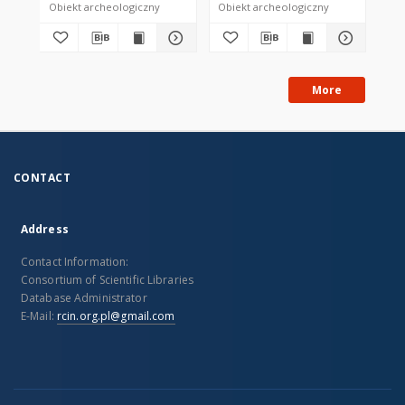
Obiekt archeologiczny
Obiekt archeologiczny
Obi
More
CONTACT
Address
Contact Information:
Consortium of Scientific Libraries
Database Administrator
E-Mail:
rcin.org.pl@gmail.com