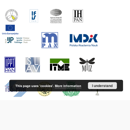
I understand
This page uses 'cookies'.
More information