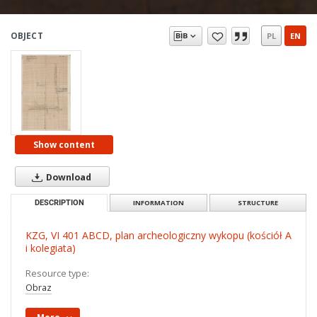
OBJECT
PL
EN
Show content
Download
DESCRIPTION
INFORMATION
STRUCTURE
KZG, VI 401 ABCD, plan archeologiczny wykopu (kościół A
i kolegiata)
Resource type:
Obraz