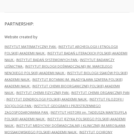
PARTNERSHIP:
Website created by
INSTYTUT MATEMATYCZNY PAN
;
INSTYTUT ARCHEOLOGII I ETNOLOGII
POLSKIEJ AKADEMII NAUK
;
INSTYTUT BADAŃ LITERACKICH POLSKIEJ AKADEMII
NAUK
;
INSTYTUT BADAŃ SYSTEMOWYCH PAN
;
INSTYTUT BADAWCZY
LEŚNICTWA
;
INSTYTUT BIOLOGII DOŚWIADCZALNEJ IM. MARCELEGO
NENCKIEGO POLSKIEJ AKADEMII NAUK
;
INSTYTUT BIOLOGII SSAKÓW POLSKIEJ
AKADEMII NAUK
;
INSTYTUT BOTANIKI IM. WŁADYSŁAWA SZAFERA POLSKIEJ
AKADEMII NAUK
;
INSTYTUT CHEMII BIOORGANICZNEJ POLSKIEJ AKADEMII
NAUK
;
INSTYTUT CHEMII FIZYCZNEJ PAN
;
INSTYTUT CHEMII ORGANICZNEJ PAN
;
INSTYTUT DENDROLOGII POLSKIEJ AKADEMII NAUK
;
INSTYTUT FILOZOFII I
SOCJOLOGII PAN
;
INSTYTUT GEOGRAFII I PRZESTRZENNEGO
ZAGOSPODAROWANIA PAN
;
INSTYTUT HISTORII im. TADEUSZA MANTEUFFLA
POLSKIEJ AKADEMII NAUK
;
INSTYTUT JĘZYKA POLSKIEGO POLSKIEJ AKADEMII
NAUK
;
INSTYTUT MEDYCYNY DOŚWIADCZALNEJ I KLINICZNEJ IM.MIROSŁAWA
MOSSAKOWSKIEGO POLSKIEJ AKADEMII NAUK
;
INSTYTUT OCHRONY