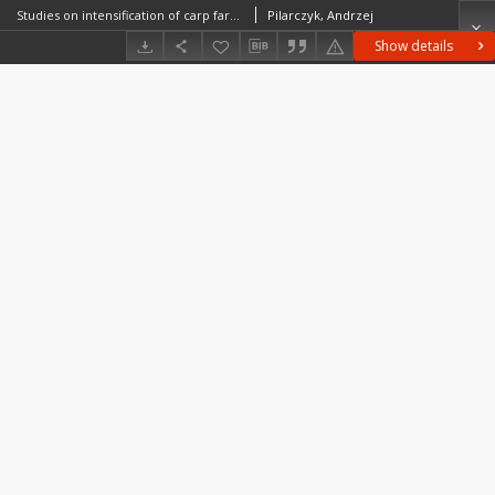
Studies on intensification of carp farming 9. State of health and haematological indices of carp in productive ponds Studia nad intensifikacją chowu karpi 9. Stan zdrowotny i wskaźniki hematologiczne u karpi w stawach produkcyjnych
Pilarczyk, Andrzej
Show details