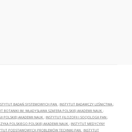
NSTYTUT BADAŃ SYSTEMOWYCH PAN
;
INSTYTUT BADAWCZY LEŚNICTWA
;
UT BOTANIKI IM. WŁADYSŁAWA SZAFERA POLSKIEJ AKADEMII NAUK
;
I POLSKIEJ AKADEMII NAUK
;
INSTYTUT FILOZOFII I SOCJOLOGII PAN
;
ĘZYKA POLSKIEGO POLSKIEJ AKADEMII NAUK
;
INSTYTUT MEDYCYNY
YTUT PODSTAWOWYCH PROBLEMÓW TECHNIKI PAN
;
INSTYTUT