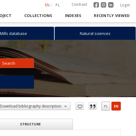
Contrast
EN
PL
Login
OJECT
COLLECTIONS
INDEXES
RECENTLY VIEWED
Mills database
Natural sciences
Search
h
Download bibliography description
PL
EN
STRUCTURE