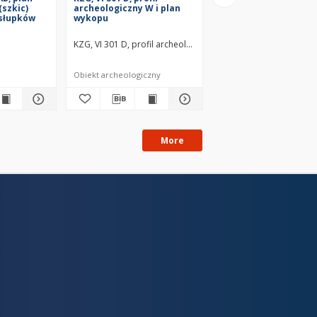
(szkic)
archeologiczny W i plan
archeologiczny N i pl
 słupków
wykopu
wykopu
owiecze wczesne
KZG, VI 301 D, profil archeologiczny W i plan wykopu średn
KZG, VI 301 D, profil a
Obiekt archeologiczny
Obiekt archeologiczny
More