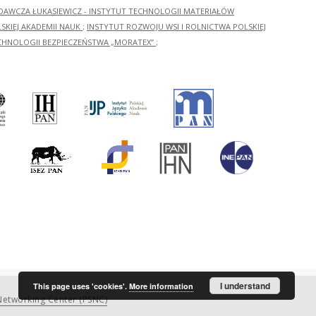
ADAWCZA ŁUKASIEWICZ - INSTYTUT TECHNOLOGII MATERIAŁÓW
KIEJ AKADEMII NAUK
;
INSTYTUT ROZWOJU WSI I ROLNICTWA POLSKIEJ
CHNOLOGII BEZPIECZEŃSTWA „MORATEX”
;
I understand
This page uses 'cookies'.
More information
etworking Center (PSNC)