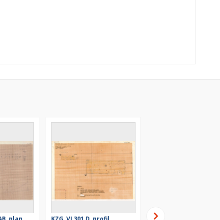
AB, plan
KZG, VI 301 D, profil
KZG, VI 301 D, profil