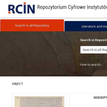
Search in all Repository
Literature and m
Search in Reposi
How to search...
OBJECT
DESCRIPT