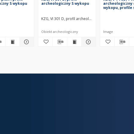
iczny S wykopu
archeologiczny S wykopu
archeologiczny 
wykopu, profile
KZG, VI 301 D, profil archeologiczny S wykopu średni
Obiekt archeologiczny
Image