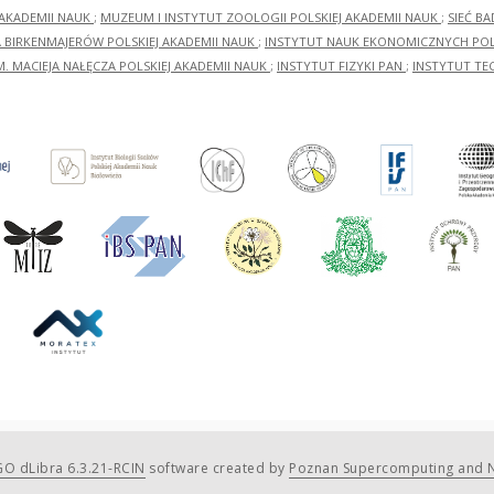
 AKADEMII NAUK
;
MUZEUM I INSTYTUT ZOOLOGII POLSKIEJ AKADEMII NAUK
;
SIEĆ B
RA BIRKENMAJERÓW POLSKIEJ AKADEMII NAUK
;
INSTYTUT NAUK EKONOMICZNYCH POLS
M. MACIEJA NAŁĘCZA POLSKIEJ AKADEMII NAUK
;
INSTYTUT FIZYKI PAN
;
INSTYTUT TE
O dLibra 6.3.21-RCIN
software created by
Poznan Supercomputing and N