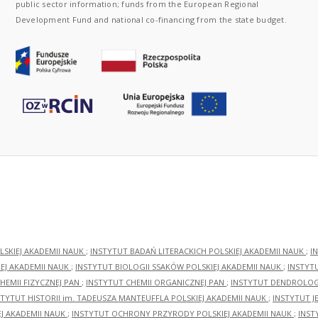
public sector information; funds from the European Regional
Development Fund and national co-financing from the state budget.
LSKIEJ AKADEMII NAUK
;
INSTYTUT BADAŃ LITERACKICH POLSKIEJ AKADEMII NAUK
;
I
EJ AKADEMII NAUK
;
INSTYTUT BIOLOGII SSAKÓW POLSKIEJ AKADEMII NAUK
;
INSTYT
HEMII FIZYCZNEJ PAN
;
INSTYTUT CHEMII ORGANICZNEJ PAN
;
INSTYTUT DENDROLOGI
STYTUT HISTORII im. TADEUSZA MANTEUFFLA POLSKIEJ AKADEMII NAUK
;
INSTYTUT J
EJ AKADEMII NAUK
;
INSTYTUT OCHRONY PRZYRODY POLSKIEJ AKADEMII NAUK
;
INST