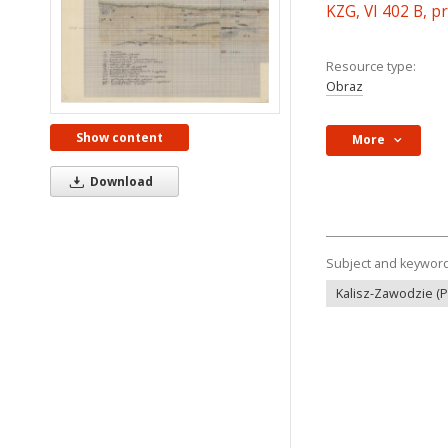
KZG, VI 402 B, p
Resource type:
Obraz
Show content
More
Download
Subject and keywor
Kalisz-Zawodzie (P