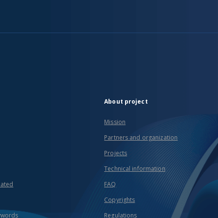
About project
Mission
Partners and organization
Projects
Technical information
eated
FAQ
Copyrights
ywords
Regulations