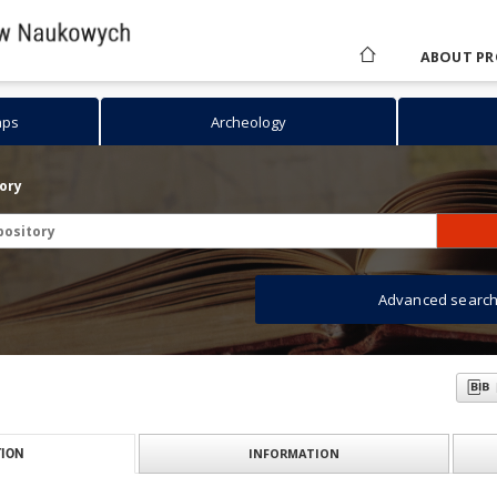
ABOUT PR
aps
Archeology
tory
Advanced searc
INFORMATION
ION