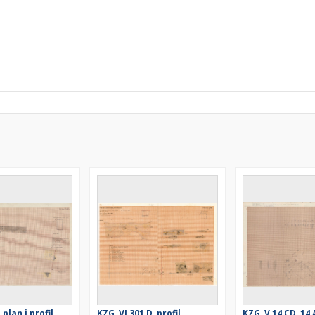
 plan i profil
KZG, VI 301 D, profil
KZG, V 14 CD, 14 