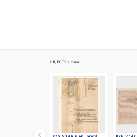
OBJECTS
similar
KZG, V 14 A, plan i profil
KZG, V 14 C,