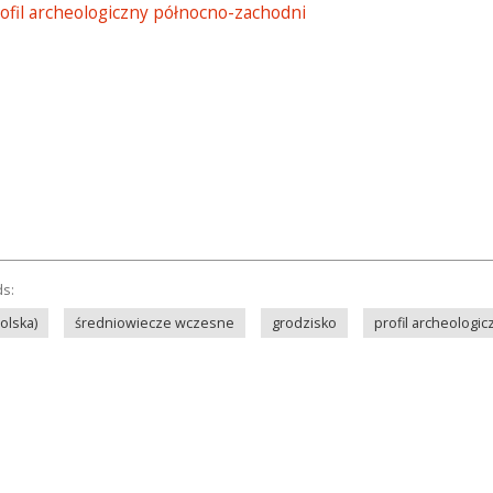
rofil archeologiczny północno-zachodni
ds:
olska)
średniowiecze wczesne
grodzisko
profil archeologic