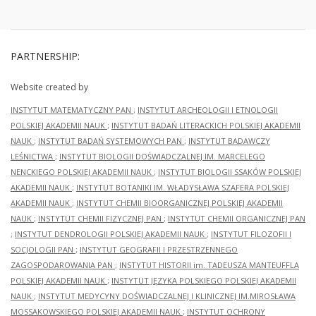
PARTNERSHIP:
Website created by
INSTYTUT MATEMATYCZNY PAN
;
INSTYTUT ARCHEOLOGII I ETNOLOGII
POLSKIEJ AKADEMII NAUK
;
INSTYTUT BADAŃ LITERACKICH POLSKIEJ AKADEMII
NAUK
;
INSTYTUT BADAŃ SYSTEMOWYCH PAN
;
INSTYTUT BADAWCZY
LEŚNICTWA
;
INSTYTUT BIOLOGII DOŚWIADCZALNEJ IM. MARCELEGO
NENCKIEGO POLSKIEJ AKADEMII NAUK
;
INSTYTUT BIOLOGII SSAKÓW POLSKIEJ
AKADEMII NAUK
;
INSTYTUT BOTANIKI IM. WŁADYSŁAWA SZAFERA POLSKIEJ
AKADEMII NAUK
;
INSTYTUT CHEMII BIOORGANICZNEJ POLSKIEJ AKADEMII
NAUK
;
INSTYTUT CHEMII FIZYCZNEJ PAN
;
INSTYTUT CHEMII ORGANICZNEJ PAN
;
INSTYTUT DENDROLOGII POLSKIEJ AKADEMII NAUK
;
INSTYTUT FILOZOFII I
SOCJOLOGII PAN
;
INSTYTUT GEOGRAFII I PRZESTRZENNEGO
ZAGOSPODAROWANIA PAN
;
INSTYTUT HISTORII im. TADEUSZA MANTEUFFLA
POLSKIEJ AKADEMII NAUK
;
INSTYTUT JĘZYKA POLSKIEGO POLSKIEJ AKADEMII
NAUK
;
INSTYTUT MEDYCYNY DOŚWIADCZALNEJ I KLINICZNEJ IM.MIROSŁAWA
MOSSAKOWSKIEGO POLSKIEJ AKADEMII NAUK
;
INSTYTUT OCHRONY