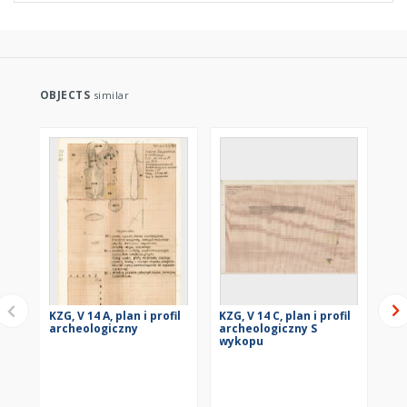
OBJECTS
similar
KZG, V 14 A, plan i profil
KZG, V 14 C, plan i profil
KZG
archeologiczny
archeologiczny S
ar
wykopu
wy
KZG