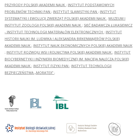
PRZYRODY POLSKIEJ AKADEMII NAUK
;
INSTYTUT PODSTAWOWYCH
PROBLEMÓW TECHNIKI PAN
;
INSTYTUT SLAWISTYKI PAN
;
INSTYTUT
SYSTEMATYKI I EWOLUCJI ZWIERZĄT POLSKIEJ AKADEMII NAUK
;
MUZEUM I
INSTYTUT ZOOLOGII POLSKIEJ AKADEMII NAUK
;
SIEĆ BADAWCZA ŁUKASIEWICZ
- INSTYTUT TECHNOLOGII MATERIAŁÓW ELEKTRONICZNYCH
;
INSTYTUT
HISTORII NAUKI IM. LUDWIKA I ALEKSANDRA BIRKENMAJERÓW POLSKIEJ
AKADEMII NAUK
;
INSTYTUT NAUK EKONOMICZNYCH POLSKIEJ AKADEMII NAUK
;
INSTYTUT ROZWOJU WSI I ROLNICTWA POLSKIEJ AKADEMII NAUK
;
INSTYTUT
BIOCYBERNETYKI I INŻYNIERII BIOMEDYCZNEJ IM. MACIEJA NAŁĘCZA POLSKIEJ
AKADEMII NAUK
;
INSTYTUT FIZYKI PAN
;
INSTYTUT TECHNOLOGII
BEZPIECZEŃSTWA „MORATEX”
;