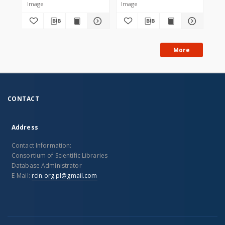
Image
Image
Obi
More
CONTACT
Address
Contact Information:
Consortium of Scientific Libraries
Database Administrator
E-Mail:
rcin.org.pl@gmail.com