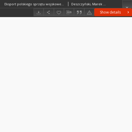
Eksport polskiego sprzętu wojskowego do Hiszpanii podczas wojny domowej 1936-1939
Deszczyński, Marek Piotr (1967– )
Show details