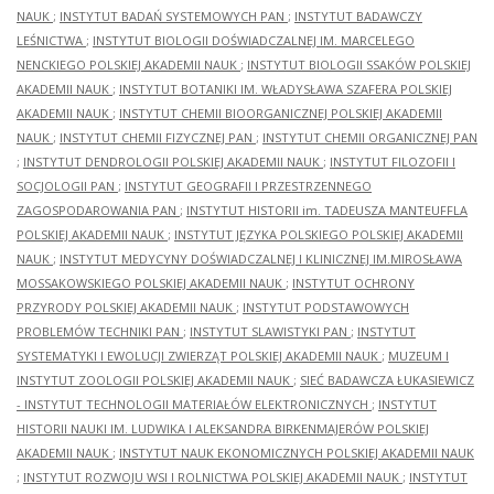
NAUK
;
INSTYTUT BADAŃ SYSTEMOWYCH PAN
;
INSTYTUT BADAWCZY
LEŚNICTWA
;
INSTYTUT BIOLOGII DOŚWIADCZALNEJ IM. MARCELEGO
NENCKIEGO POLSKIEJ AKADEMII NAUK
;
INSTYTUT BIOLOGII SSAKÓW POLSKIEJ
AKADEMII NAUK
;
INSTYTUT BOTANIKI IM. WŁADYSŁAWA SZAFERA POLSKIEJ
AKADEMII NAUK
;
INSTYTUT CHEMII BIOORGANICZNEJ POLSKIEJ AKADEMII
NAUK
;
INSTYTUT CHEMII FIZYCZNEJ PAN
;
INSTYTUT CHEMII ORGANICZNEJ PAN
;
INSTYTUT DENDROLOGII POLSKIEJ AKADEMII NAUK
;
INSTYTUT FILOZOFII I
SOCJOLOGII PAN
;
INSTYTUT GEOGRAFII I PRZESTRZENNEGO
ZAGOSPODAROWANIA PAN
;
INSTYTUT HISTORII im. TADEUSZA MANTEUFFLA
POLSKIEJ AKADEMII NAUK
;
INSTYTUT JĘZYKA POLSKIEGO POLSKIEJ AKADEMII
NAUK
;
INSTYTUT MEDYCYNY DOŚWIADCZALNEJ I KLINICZNEJ IM.MIROSŁAWA
MOSSAKOWSKIEGO POLSKIEJ AKADEMII NAUK
;
INSTYTUT OCHRONY
PRZYRODY POLSKIEJ AKADEMII NAUK
;
INSTYTUT PODSTAWOWYCH
PROBLEMÓW TECHNIKI PAN
;
INSTYTUT SLAWISTYKI PAN
;
INSTYTUT
SYSTEMATYKI I EWOLUCJI ZWIERZĄT POLSKIEJ AKADEMII NAUK
;
MUZEUM I
INSTYTUT ZOOLOGII POLSKIEJ AKADEMII NAUK
;
SIEĆ BADAWCZA ŁUKASIEWICZ
- INSTYTUT TECHNOLOGII MATERIAŁÓW ELEKTRONICZNYCH
;
INSTYTUT
HISTORII NAUKI IM. LUDWIKA I ALEKSANDRA BIRKENMAJERÓW POLSKIEJ
AKADEMII NAUK
;
INSTYTUT NAUK EKONOMICZNYCH POLSKIEJ AKADEMII NAUK
;
INSTYTUT ROZWOJU WSI I ROLNICTWA POLSKIEJ AKADEMII NAUK
;
INSTYTUT