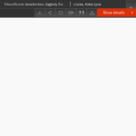
Filozoficzne świadectwo Zagłady Doroty Głowackiej. Znaczenie współ-pamięci i wyobraźni relacyjnej w refleksji nad Zagładą
Liszka, Katarzyna
Show details