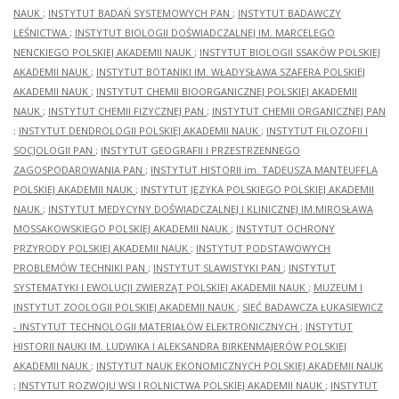
NAUK
;
INSTYTUT BADAŃ SYSTEMOWYCH PAN
;
INSTYTUT BADAWCZY
LEŚNICTWA
;
INSTYTUT BIOLOGII DOŚWIADCZALNEJ IM. MARCELEGO
NENCKIEGO POLSKIEJ AKADEMII NAUK
;
INSTYTUT BIOLOGII SSAKÓW POLSKIEJ
AKADEMII NAUK
;
INSTYTUT BOTANIKI IM. WŁADYSŁAWA SZAFERA POLSKIEJ
AKADEMII NAUK
;
INSTYTUT CHEMII BIOORGANICZNEJ POLSKIEJ AKADEMII
NAUK
;
INSTYTUT CHEMII FIZYCZNEJ PAN
;
INSTYTUT CHEMII ORGANICZNEJ PAN
;
INSTYTUT DENDROLOGII POLSKIEJ AKADEMII NAUK
;
INSTYTUT FILOZOFII I
SOCJOLOGII PAN
;
INSTYTUT GEOGRAFII I PRZESTRZENNEGO
ZAGOSPODAROWANIA PAN
;
INSTYTUT HISTORII im. TADEUSZA MANTEUFFLA
POLSKIEJ AKADEMII NAUK
;
INSTYTUT JĘZYKA POLSKIEGO POLSKIEJ AKADEMII
NAUK
;
INSTYTUT MEDYCYNY DOŚWIADCZALNEJ I KLINICZNEJ IM.MIROSŁAWA
MOSSAKOWSKIEGO POLSKIEJ AKADEMII NAUK
;
INSTYTUT OCHRONY
PRZYRODY POLSKIEJ AKADEMII NAUK
;
INSTYTUT PODSTAWOWYCH
PROBLEMÓW TECHNIKI PAN
;
INSTYTUT SLAWISTYKI PAN
;
INSTYTUT
SYSTEMATYKI I EWOLUCJI ZWIERZĄT POLSKIEJ AKADEMII NAUK
;
MUZEUM I
INSTYTUT ZOOLOGII POLSKIEJ AKADEMII NAUK
;
SIEĆ BADAWCZA ŁUKASIEWICZ
- INSTYTUT TECHNOLOGII MATERIAŁÓW ELEKTRONICZNYCH
;
INSTYTUT
HISTORII NAUKI IM. LUDWIKA I ALEKSANDRA BIRKENMAJERÓW POLSKIEJ
AKADEMII NAUK
;
INSTYTUT NAUK EKONOMICZNYCH POLSKIEJ AKADEMII NAUK
;
INSTYTUT ROZWOJU WSI I ROLNICTWA POLSKIEJ AKADEMII NAUK
;
INSTYTUT