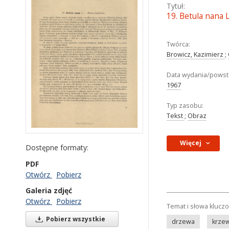
Tytuł:
19. Betula nana L
Twórca:
Browicz, Kazimierz
;
Data wydania/powst
1967
Typ zasobu:
Tekst
;
Obraz
Więcej
Dostępne formaty:
PDF
Otwórz
Pobierz
Galeria zdjęć
Otwórz
Pobierz
Temat i słowa klucz
Pobierz wszystkie
drzewa
krze