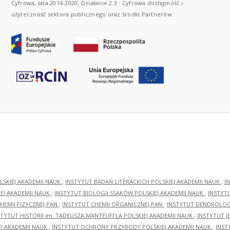
Cyfrowa, lata 2014-2020, Działanie 2.3 : Cyfrowa dostępność i
użyteczność sektora publicznego oraz środki Partnerów
LSKIEJ AKADEMII NAUK
;
INSTYTUT BADAŃ LITERACKICH POLSKIEJ AKADEMII NAUK
;
I
EJ AKADEMII NAUK
;
INSTYTUT BIOLOGII SSAKÓW POLSKIEJ AKADEMII NAUK
;
INSTYT
HEMII FIZYCZNEJ PAN
;
INSTYTUT CHEMII ORGANICZNEJ PAN
;
INSTYTUT DENDROLOGI
STYTUT HISTORII im. TADEUSZA MANTEUFFLA POLSKIEJ AKADEMII NAUK
;
INSTYTUT J
EJ AKADEMII NAUK
;
INSTYTUT OCHRONY PRZYRODY POLSKIEJ AKADEMII NAUK
;
INST