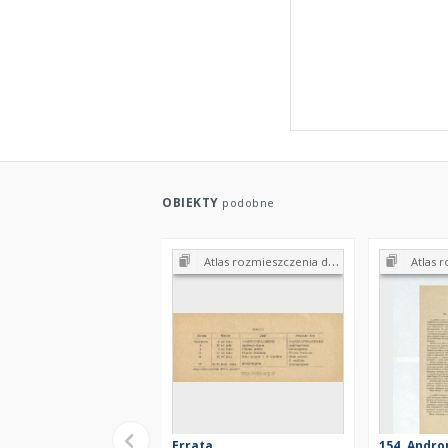
OBIEKTY
podobne
Atlas rozmieszczenia drzew i krzewów w Polsce. Zeszyt 3
Atlas rozmieszcz
Errata
154. Andro