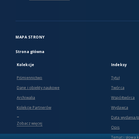
MAPA STRONY
Strona główna
Kolekcje
Indeksy
Piśmiennictwo
Tytuł
Dane i obiekty naukowe
Twórca
Archiwalia
Współtwórca
Kolekcje Partnerów
Wydawca
...
Data wydania/
Zobacz więcej
Opis
Temat i słowa 