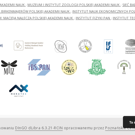
 AKADEMII NAUK
;
MUZEUM I INSTYTUT ZOOLOGII POLSKIEJ AKADEMII NAUK
;
SIEĆ B
RA BIRKENMAJERÓW POLSKIEJ AKADEMII NAUK
;
INSTYTUT NAUK EKONOMICZNYCH POLS
M. MACIEJA NAŁĘCZA POLSKIEJ AKADEMII NAUK
;
INSTYTUT FIZYKI PAN
;
INSTYTUT TE
Ta 
amowaniu
DInGO dLibra 6.3.21-RCIN
opracowanemu przez
Poznańskie Cen