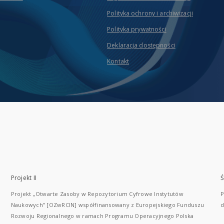
Polityka ochrony i archiwizacji
Polityka prywatności
Deklaracja dostępności
Kontakt
Projekt II
Ś
Projekt „Otwarte Zasoby w Repozytorium Cyfrowe Instytutów
P
Naukowych” [OZwRCIN] współfinansowany z Europejskiego Funduszu
d
Rozwoju Regionalnego w ramach Programu Operacyjnego Polska