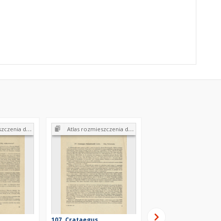
ewów w Polsce. Zeszyt 15
Atlas rozmieszczenia drzew i krzewów w Polsce. Zeszyt 15
Atlas rozmieszczenia drzew i krzewów w Polsce. 
107. Crataegus
6. Pinus cembra L. - 