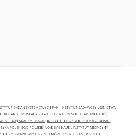
NSTYTUT BADAŃ SYSTEMOWYCH PAN
;
INSTYTUT BADAWCZY LEŚNICTWA
;
UT BOTANIKI IM. WŁADYSŁAWA SZAFERA POLSKIEJ AKADEMII NAUK
;
I POLSKIEJ AKADEMII NAUK
;
INSTYTUT FILOZOFII I SOCJOLOGII PAN
;
ĘZYKA POLSKIEGO POLSKIEJ AKADEMII NAUK
;
INSTYTUT MEDYCYNY
YTUT PODSTAWOWYCH PROBLEMÓW TECHNIKI PAN
;
INSTYTUT