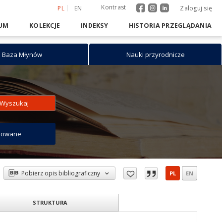
Kontrast
PL
EN
Zaloguj się
UM
KOLEKCJE
INDEKSY
HISTORIA PRZEGLĄDANIA
Baza Młynów
Nauki przyrodnicze
Wyszukaj
sowane
Pobierz opis bibliograficzny
PL
EN
STRUKTURA