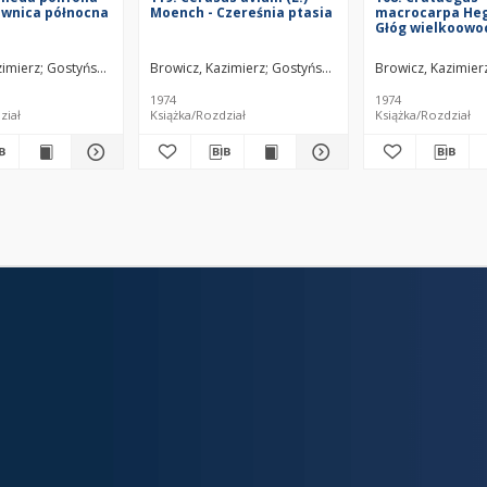
ewnica północna
Moench - Czereśnia ptasia
macrocarpa Heg
Głóg wielkoowo
zimierz
Gostyńska-Jakuszewska, Maria
Browicz, Kazimierz
Gostyńska-Jakuszewska, Maria
Browicz, Kazimier
1974
1974
ział
Książka/Rozdział
Książka/Rozdział