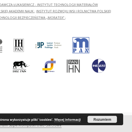
ADAWCZA ŁUKASIEWICZ - INSTYTUT TECHNOLOGII MATERIAŁÓW
KIEJ AKADEMII NAUK
;
INSTYTUT ROZWOJU WSI I ROLNICTWA POLSKIEJ
CHNOLOGII BEZPIECZEŃSTWA „MORATEX”
;
Rozumiem
strona wykorzystuje pliki 'cookies'.
Więcej informacji
trum Superkomputerowo-Sieciowe