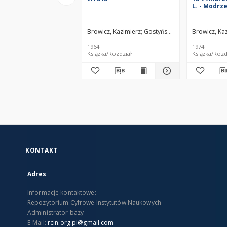
L. - Modrz
Browicz, Kazimierz
Gostyńska, Maria
Browicz, Ka
1964
1974
Książka/Rozdział
Książka/Rozd
KONTAKT
Adres
Informacje kontaktowe:
Repozytorium Cyfrowe Instytutów Naukowych
Administrator bazy
E-Mail:
rcin.org.pl@gmail.com