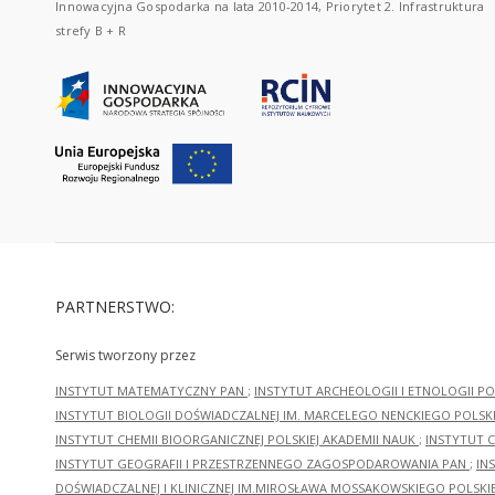
Innowacyjna Gospodarka na lata 2010-2014, Priorytet 2. Infrastruktura
strefy B + R
PARTNERSTWO:
Serwis tworzony przez
INSTYTUT MATEMATYCZNY PAN
;
INSTYTUT ARCHEOLOGII I ETNOLOGII PO
INSTYTUT BIOLOGII DOŚWIADCZALNEJ IM. MARCELEGO NENCKIEGO POLSKI
INSTYTUT CHEMII BIOORGANICZNEJ POLSKIEJ AKADEMII NAUK
;
INSTYTUT C
INSTYTUT GEOGRAFII I PRZESTRZENNEGO ZAGOSPODAROWANIA PAN
;
IN
DOŚWIADCZALNEJ I KLINICZNEJ IM.MIROSŁAWA MOSSAKOWSKIEGO POLSKI