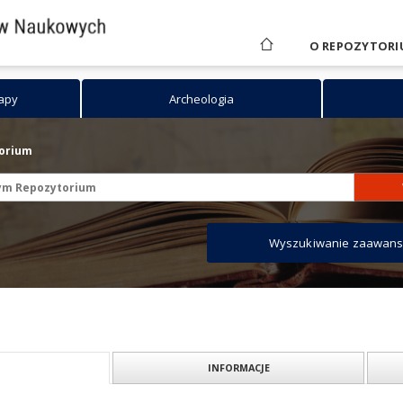
O REPOZYTORI
mapy
Archeologia
torium
Wyszukiwanie zaawan
INFORMACJE