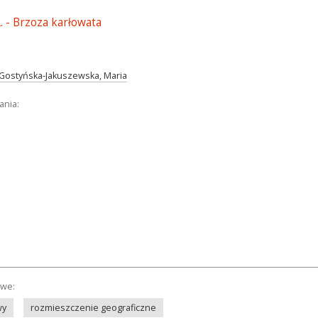
. - Brzoza karłowata
Gostyńska-Jakuszewska, Maria
ania:
owe:
wy
rozmieszczenie geograficzne