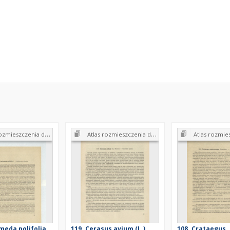
enia drzew i krzewów w Polsce. Zeszyt 15
Atlas rozmieszczenia drzew i krzewów w Polsce. Zeszyt 15
Atlas rozmieszczenia drzew i krz
meda polifolia
119. Cerasus avium (L.)
108. Crataegus