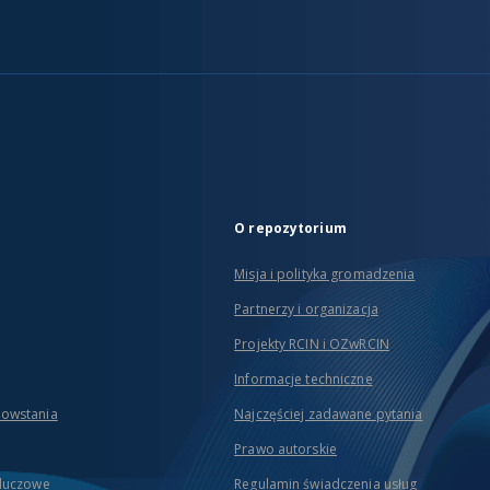
O repozytorium
Misja i polityka gromadzenia
Partnerzy i organizacja
Projekty RCIN i OZwRCIN
Informacje techniczne
powstania
Najczęściej zadawane pytania
Prawo autorskie
kluczowe
Regulamin świadczenia usług