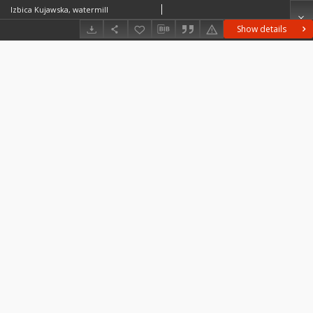
Izbica Kujawska, watermill
Show details