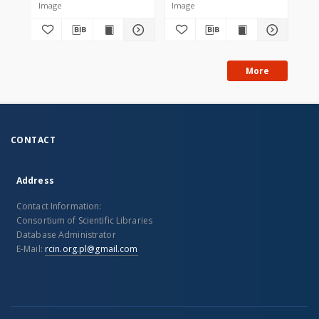
Image
Image
Im
More
CONTACT
Address
Contact Information:
Consortium of Scientific Libraries
Database Administrator
E-Mail:
rcin.org.pl@gmail.com