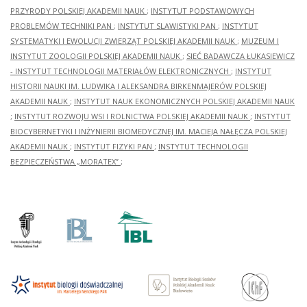
PRZYRODY POLSKIEJ AKADEMII NAUK
;
INSTYTUT PODSTAWOWYCH
PROBLEMÓW TECHNIKI PAN
;
INSTYTUT SLAWISTYKI PAN
;
INSTYTUT
SYSTEMATYKI I EWOLUCJI ZWIERZĄT POLSKIEJ AKADEMII NAUK
;
MUZEUM I
INSTYTUT ZOOLOGII POLSKIEJ AKADEMII NAUK
;
SIEĆ BADAWCZA ŁUKASIEWICZ
- INSTYTUT TECHNOLOGII MATERIAŁÓW ELEKTRONICZNYCH
;
INSTYTUT
HISTORII NAUKI IM. LUDWIKA I ALEKSANDRA BIRKENMAJERÓW POLSKIEJ
AKADEMII NAUK
;
INSTYTUT NAUK EKONOMICZNYCH POLSKIEJ AKADEMII NAUK
;
INSTYTUT ROZWOJU WSI I ROLNICTWA POLSKIEJ AKADEMII NAUK
;
INSTYTUT
BIOCYBERNETYKI I INŻYNIERII BIOMEDYCZNEJ IM. MACIEJA NAŁĘCZA POLSKIEJ
AKADEMII NAUK
;
INSTYTUT FIZYKI PAN
;
INSTYTUT TECHNOLOGII
BEZPIECZEŃSTWA „MORATEX”
;