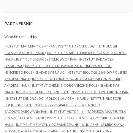
PARTNERSHIP:
Website created by
INSTYTUT MATEMATYCZNY PAN
;
INSTYTUT ARCHEOLOGII I ETNOLOGII
POLSKIEJ AKADEMII NAUK
;
INSTYTUT BADAŃ LITERACKICH POLSKIEJ AKADEMII
NAUK
;
INSTYTUT BADAŃ SYSTEMOWYCH PAN
;
INSTYTUT BADAWCZY
LEŚNICTWA
;
INSTYTUT BIOLOGII DOŚWIADCZALNEJ IM. MARCELEGO
NENCKIEGO POLSKIEJ AKADEMII NAUK
;
INSTYTUT BIOLOGII SSAKÓW POLSKIEJ
AKADEMII NAUK
;
INSTYTUT BOTANIKI IM. WŁADYSŁAWA SZAFERA POLSKIEJ
AKADEMII NAUK
;
INSTYTUT CHEMII BIOORGANICZNEJ POLSKIEJ AKADEMII
NAUK
;
INSTYTUT CHEMII FIZYCZNEJ PAN
;
INSTYTUT CHEMII ORGANICZNEJ PAN
;
INSTYTUT DENDROLOGII POLSKIEJ AKADEMII NAUK
;
INSTYTUT FILOZOFII I
SOCJOLOGII PAN
;
INSTYTUT GEOGRAFII I PRZESTRZENNEGO
ZAGOSPODAROWANIA PAN
;
INSTYTUT HISTORII im. TADEUSZA MANTEUFFLA
POLSKIEJ AKADEMII NAUK
;
INSTYTUT JĘZYKA POLSKIEGO POLSKIEJ AKADEMII
NAUK
;
INSTYTUT MEDYCYNY DOŚWIADCZALNEJ I KLINICZNEJ IM.MIROSŁAWA
MOSSAKOWSKIEGO POLSKIEJ AKADEMII NAUK
;
INSTYTUT OCHRONY