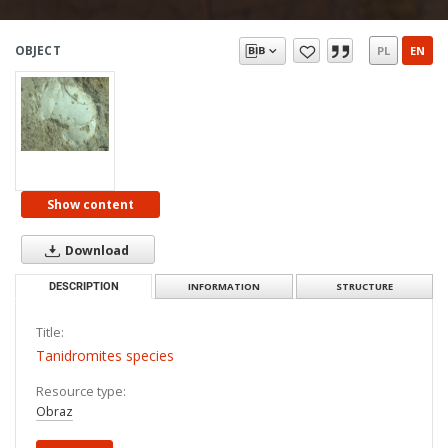
OBJECT
PL
EN
Show content
Download
DESCRIPTION
INFORMATION
STRUCTURE
Title:
Tanidromites species
Resource type:
Obraz