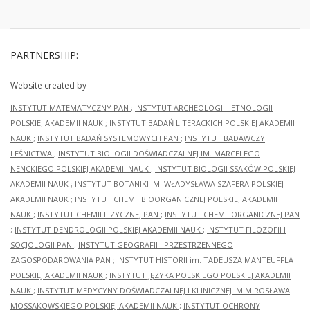
PARTNERSHIP:
Website created by
INSTYTUT MATEMATYCZNY PAN
;
INSTYTUT ARCHEOLOGII I ETNOLOGII
POLSKIEJ AKADEMII NAUK
;
INSTYTUT BADAŃ LITERACKICH POLSKIEJ AKADEMII
NAUK
;
INSTYTUT BADAŃ SYSTEMOWYCH PAN
;
INSTYTUT BADAWCZY
LEŚNICTWA
;
INSTYTUT BIOLOGII DOŚWIADCZALNEJ IM. MARCELEGO
NENCKIEGO POLSKIEJ AKADEMII NAUK
;
INSTYTUT BIOLOGII SSAKÓW POLSKIEJ
AKADEMII NAUK
;
INSTYTUT BOTANIKI IM. WŁADYSŁAWA SZAFERA POLSKIEJ
AKADEMII NAUK
;
INSTYTUT CHEMII BIOORGANICZNEJ POLSKIEJ AKADEMII
NAUK
;
INSTYTUT CHEMII FIZYCZNEJ PAN
;
INSTYTUT CHEMII ORGANICZNEJ PAN
;
INSTYTUT DENDROLOGII POLSKIEJ AKADEMII NAUK
;
INSTYTUT FILOZOFII I
SOCJOLOGII PAN
;
INSTYTUT GEOGRAFII I PRZESTRZENNEGO
ZAGOSPODAROWANIA PAN
;
INSTYTUT HISTORII im. TADEUSZA MANTEUFFLA
POLSKIEJ AKADEMII NAUK
;
INSTYTUT JĘZYKA POLSKIEGO POLSKIEJ AKADEMII
NAUK
;
INSTYTUT MEDYCYNY DOŚWIADCZALNEJ I KLINICZNEJ IM.MIROSŁAWA
MOSSAKOWSKIEGO POLSKIEJ AKADEMII NAUK
;
INSTYTUT OCHRONY