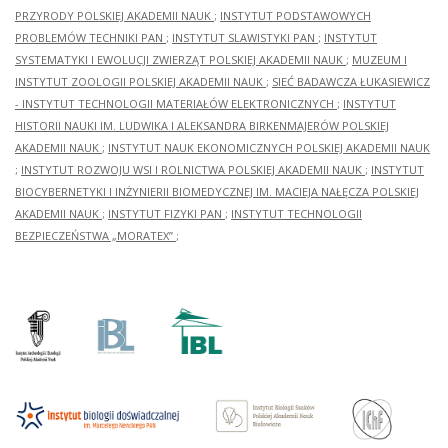
PRZYRODY POLSKIEJ AKADEMII NAUK
;
INSTYTUT PODSTAWOWYCH
PROBLEMÓW TECHNIKI PAN
;
INSTYTUT SLAWISTYKI PAN
;
INSTYTUT
SYSTEMATYKI I EWOLUCJI ZWIERZĄT POLSKIEJ AKADEMII NAUK
;
MUZEUM I
INSTYTUT ZOOLOGII POLSKIEJ AKADEMII NAUK
;
SIEĆ BADAWCZA ŁUKASIEWICZ
- INSTYTUT TECHNOLOGII MATERIAŁÓW ELEKTRONICZNYCH
;
INSTYTUT
HISTORII NAUKI IM. LUDWIKA I ALEKSANDRA BIRKENMAJERÓW POLSKIEJ
AKADEMII NAUK
;
INSTYTUT NAUK EKONOMICZNYCH POLSKIEJ AKADEMII NAUK
;
INSTYTUT ROZWOJU WSI I ROLNICTWA POLSKIEJ AKADEMII NAUK
;
INSTYTUT
BIOCYBERNETYKI I INŻYNIERII BIOMEDYCZNEJ IM. MACIEJA NAŁĘCZA POLSKIEJ
AKADEMII NAUK
;
INSTYTUT FIZYKI PAN
;
INSTYTUT TECHNOLOGII
BEZPIECZEŃSTWA „MORATEX”
;