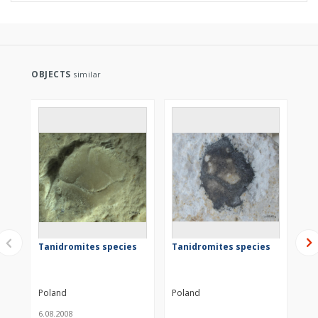
OBJECTS
similar
Tanidromites species
Tanidromites species
Ta
Poland
Poland
Po
6.08.2008
21.