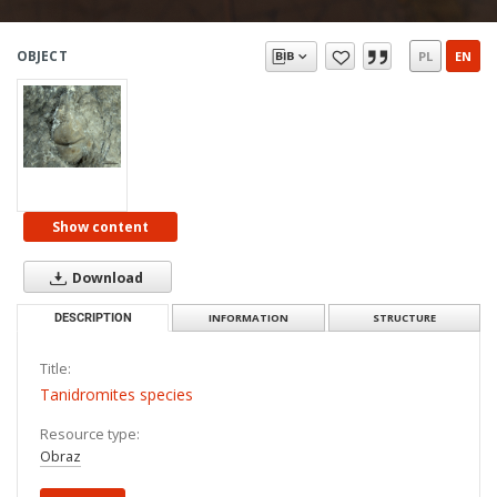
OBJECT
PL
EN
Show content
Download
DESCRIPTION
INFORMATION
STRUCTURE
Title:
Tanidromites species
Resource type:
Obraz