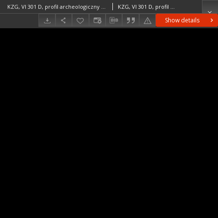
KZG, VI 301 D, profil archeologiczny W i plan wykopu
KZG, VI 301 D, profil archeologiczny W i plan wykopu średniowiecze wczesne
Show details